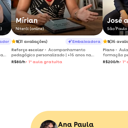
Mírian
José 
)
Niterói (online)
São Paulo 
ador
5
(31 avaliações)
Embaixadora
5
(36 avali
Reforço escolar -
Acompanhamento
Piano -
Aula
ca
pedagógico personalizado | +16 anos na
formação pe
o e
educação | com você, da alfabetização ao
municipal)
R$80/h
1
a
aula gratuita
R$200/h
1
a
vestibular!
Ana Paula