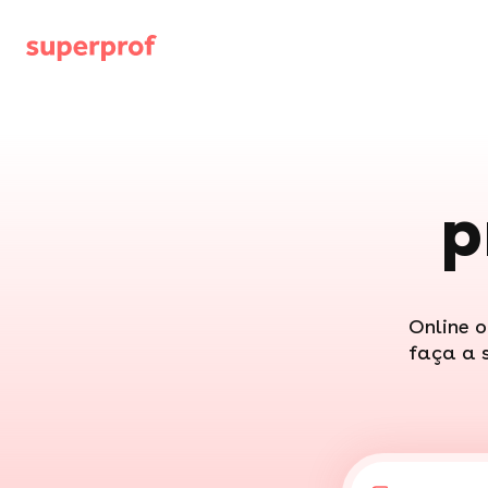
p
Online o
faça a 
"Tê
"Uk