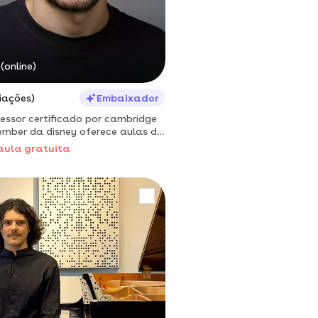
(online)
iações)
Embaixador
essor certificado por cambridge
ember da disney oferece aulas de
alunos de todos os níveis
aula gratuita