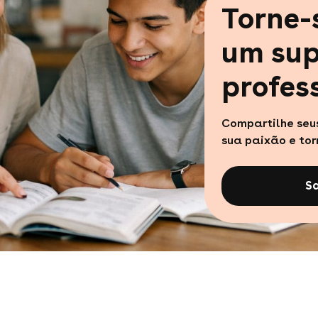
Torne
um sup
profes
Compartilhe seu
sua paixão e to
S