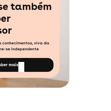
-se também
er
sor
s conhecimentos, viva da
rne-se independente
aber mais