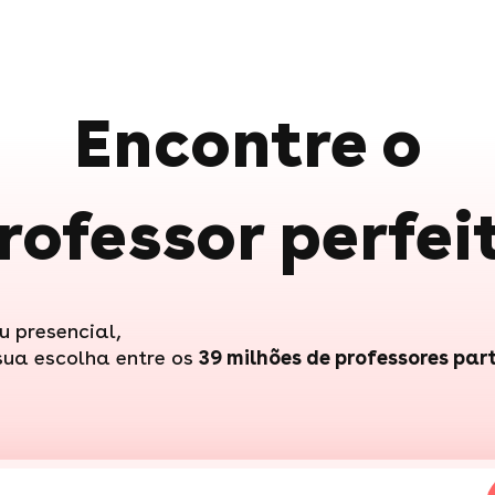
Encontre o
rofessor perfei
u presencial,
sua escolha entre os
39 milhões de professores par
nis"
ulele"