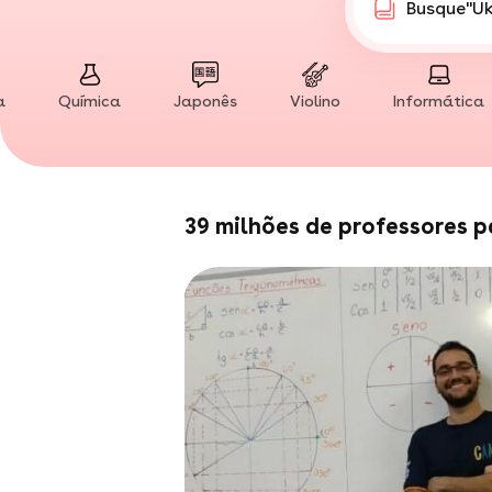
Busque
"Y
"Fa
"D
"Su
a
Química
Japonês
Violino
Informática
"Co
"Ed
"Fi
"M
"Ar
39 milhões de professores p
"A
"X
"Pá
"Tê