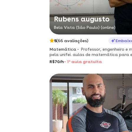
Rubens augusto
Bela Vista (São Paulo) (online)
5
(66 avaliações)
Embaix
Matemática -
Professor, engenheiro e 
pela unifei. aulas de matemática para 
fundamental, médio e pré-vestibular.
R$70/h
1
a
aula gratuita