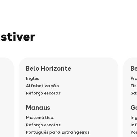
stiver
Belo Horizonte
B
Inglês
Fr
Alfabetização
Fís
Reforço escolar
Sa
Manaus
G
Matemática
In
Reforço escolar
In
Português para Estrangeiros
Po