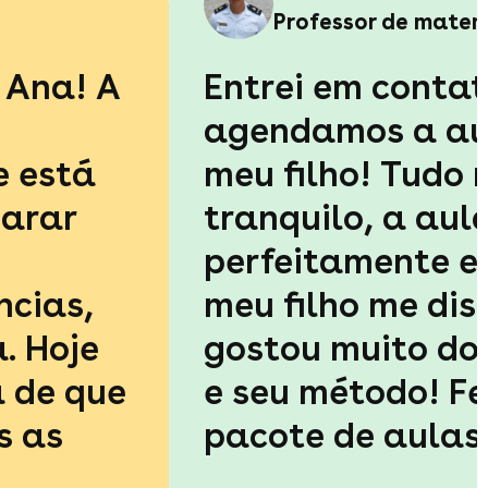
Professor de mate
Ana! A
Entrei em contat
agendamos a au
e está
meu filho! Tudo 
parar
tranquilo, a aul
perfeitamente e 
ncias,
meu filho me dis
. Hoje
gostou muito do 
a de que
e seu método! F
s as
pacote de aulas
preparação par