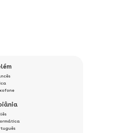
elém
ancês
ica
xofone
oiânia
glês
formática
rtuguês