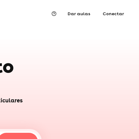
Dar aulas
Conectar
to
ticulares