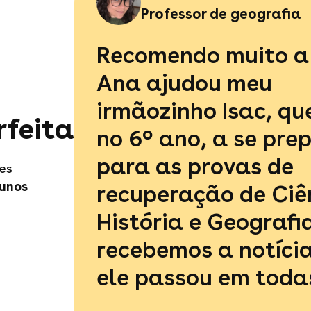
Professor de geografia
Recomendo muito a 
Ana ajudou meu
irmãozinho Isac, qu
rfeita
no 6º ano, a se pre
para as provas de
es
lunos
recuperação de Ciê
História e Geografia
recebemos a notíci
ele passou em toda
matérias! A comunicação