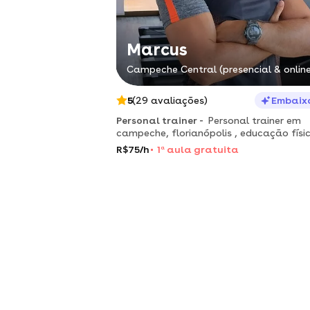
Marcus
Campeche Central (presencial & online
5
(29 avaliações)
Embaix
Personal trainer -
Personal trainer em
campeche, florianópolis , educação físi
ufrgs, atendo em academias, condomíni
R$75/h
1
a
aula gratuita
consultoria online.