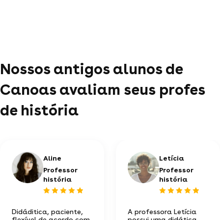
Nossos antigos alunos de
Canoas avaliam seus profes
de história
Aline
Letícia
Professor
Professor
história
história
Didáditica, paciente,
A professora Letícia
flexível de acordo com
possui uma didática