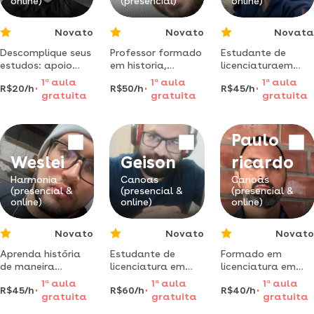
online)
(presencial)
online)
Novato
Novato
Novata
Descomplique seus
Professor formado
Estudante de
estudos: apoio
em historia,
licenciaturaem
online
buscando sempre
história - aulas de
1
a
aula
1
a
aula
1
a
aula
R$20/h
R$50/h
R$45/h
personalizado em
aprender e
reforço escolar na
gratuita
gratuita
gratuita
história, filosofia e
transmitir o
área de
humanas para
aprendizado de
história/geografia.
alcançar o
forma clara
Paulo
sucesso
acadêmico que
Weslei
Geison
ricardo
você tanto deseja!
Harmonia
Canoas
Canoas
(presencial &
(presencial &
(presencial &
online)
online)
online)
Novato
Novato
Novato
Aprenda história
Estudante de
Formado em
de maneira
licenciatura em
licenciatura em
descontraída e
história dá aula de
história pela
1
a
aula
1
a
aula
1
a
aula
R$45/h
R$60/h
R$40/h
simples, conhecer
reforço de história
unilasalle,
gratuita
gratuita
gratuita
o conceito e
para alunos do 6º
especializado na