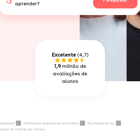
aprender?
Excelente
(4,7)
1,9
milhão de
avaliações de
alunos
Superprof
Professores particulares de história
Rio Grande do Sul
Aulas de história em Canoas