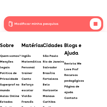
Modificar minha pesquisa
Sobre
Matérias
Cidades
Blogs e
Ajuda
Quem somos?
Inglês
São Paulo
Menções
Matemática
Rio de Janeiro
Revista We
legais
Personal
Salvador
Love Prof
Politica de
trainer
Brasília
Recursos
Privacidade
Canto
Fortaleza
pedagógicos
Superprof no
Reforço
Belo
Página de
mundo
escolar
Horizonte
ajuda
Aulas Online
Violão
Manaus
Contato
Estados
Francês
Curitiba