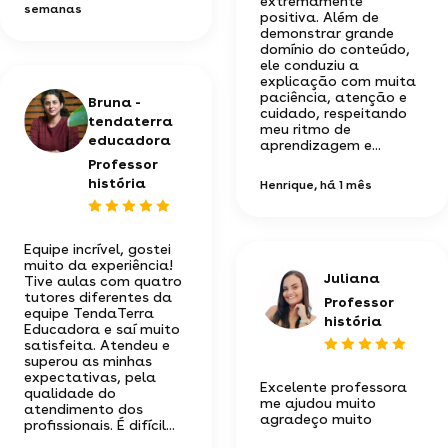
extremamente
semanas
positiva. Além de
demonstrar grande
domínio do conteúdo,
ele conduziu a
explicação com muita
paciência, atenção e
Bruna -
cuidado, respeitando
tendaterra
meu ritmo de
educadora
aprendizagem e...
Professor
história
Henrique
, há 1 mês
Equipe incrível, gostei
muito da experiência!
Juliana
Tive aulas com quatro
tutores diferentes da
Professor
equipe TendaTerra
história
Educadora e saí muito
satisfeita. Atendeu e
superou as minhas
expectativas, pela
Excelente professora
qualidade do
me ajudou muito
atendimento dos
agradeço muito
profissionais. É difícil...