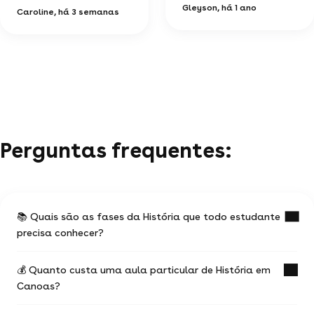
Gleyson
, há 1 ano
Caroline
, há 3 semanas
Perguntas frequentes:
📚 Quais são as fases da História que todo estudante
precisa conhecer?
💰 Quanto custa uma aula particular de História em
A História é organizada em grandes períodos que
Canoas?
estruturam o estudo dos processos humanos ao
longo do tempo — compreender essa divisão é
essencial para situar os eventos, entender suas