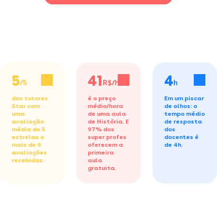
5
41
4
/5
R$/h
h
dos tutores
é o preço
Em um piscar
Star com
médio/hora
de olhos: o
uma
de uma aula
tempo médio
avaliação
de História.
E
de resposta
média de 5
97% dos
dos
estrelas e
super profes
docentes é
mais de 9
oferecem a
de 4h.
avaliações
primeira
recebidas.
aula
gratuita.