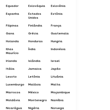
Equador
Eslováquia
Eslovênia
Espanha
Estados
Estônia
Unidos
Filipinas
Finlândia
França
Gana
Grécia
Guatemala
Holanda
Honduras
Hungria
Ilhas
Índia
Indonésia
Maurício
Irlanda
Islândia
Israel
Itália
Jamaica
Japão
Lesoto
Letônia
Lituânia
Luxemburgo
Malásia
Malta
Marrocos
México
Moçambique
Moldávia
Montenegro
Namíbia
Nicarágua
Nigéria
Noruega