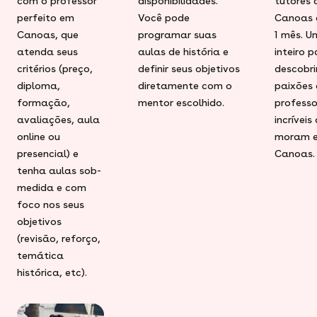
com o professor
disponibilidades.
tutores 
perfeito em
Você pode
Canoas 
Canoas, que
programar suas
1 mês. 
atenda seus
aulas de história e
inteiro 
critérios (preço,
definir seus objetivos
descobri
diploma,
diretamente com o
paixões
formação,
mentor escolhido.
professo
avaliações, aula
incríveis
online ou
moram 
presencial) e
Canoas.
tenha aulas sob-
medida e com
foco nos seus
objetivos
(revisão, reforço,
temática
histórica, etc).