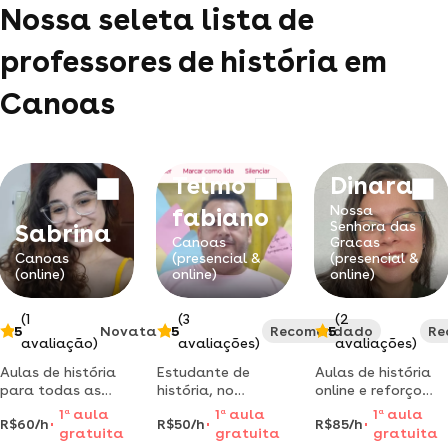
Nossa seleta lista de
professores de história em
Canoas
Telmo
Dinara
Nossa
fabiano
Senhora das
Sabrina
Canoas
Gracas
Canoas
(presencial &
(presencial &
(online)
online)
online)
(1
(3
(2
5
Novata
5
Recomendado
5
Re
avaliação)
avaliações)
avaliações)
Aulas de história
Estudante de
Aulas de história
para todas as
história, no
online e reforço
modalidades e
unilasalle canoas,
escolar em canoas
1
a
aula
1
a
aula
1
a
aula
R$60/h
R$50/h
R$85/h
faixas etárias -
6º semestre.
e região
gratuita
gratuita
gratuita
ensino
estagiando na
metropolitana.