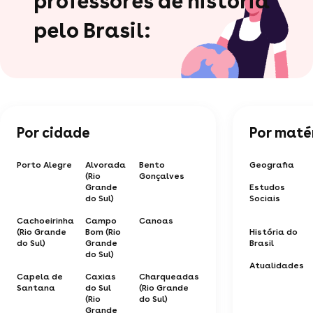
professores de história
pelo Brasil:
Por cidade
Por maté
Porto Alegre
Alvorada
Bento
Geografia
(Rio
Gonçalves
Grande
Estudos
do Sul)
Sociais
Cachoeirinha
Campo
Canoas
(Rio Grande
Bom (Rio
História do
do Sul)
Grande
Brasil
do Sul)
Atualidades
Capela de
Caxias
Charqueadas
Santana
do Sul
(Rio Grande
(Rio
do Sul)
Grande