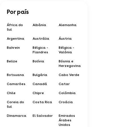
Por país
África do
Albânia
Alemanha
Sul
Argentina
Austrália
Áustria
Bahrein
Bélgica -
Bélgica -
Flandres
Valônia
Belize
Bolívia
Bósnia e
Herzegovina
Botsuana
Bulgária
Cabo Verde
Camarões
Canadá
Catar
Chile
Chipre
Colômbia
Coreia do
Costa Rica
Croácia
Sul
Dinamarca
El Salvador
Emirados
Árabes
Unidos