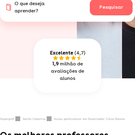
O que deseja
Pesquisar
aprender?
Excelente
(4,7)
1,9
milhão de
avaliações de
alunos
Superprof
Santa Catarina
Aulas particulares em Governador Celso Ramos