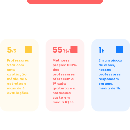
5
55
1
/5
R$/h
h
Professores
Melhores
Em um piscar
Star com
preços: 100%
de olhos,
uma
dos
nossos
avaliação
professores
professores
média de 5
oferecem a
respondem
estrelas e
1ª aula
em uma
mais de 6
gratuita
e a
média de 1h.
avaliações.
hora/aula
custa em
média R$55