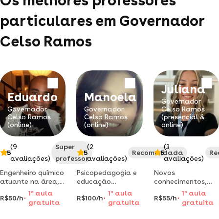
Os melhores professores
particulares em Governador
Celso Ramos
Juliana
Eduardo
Manoela
Governador
Governador
Governador
Celso Ramos
Celso Ramos
Celso Ramos
(presencial &
(online)
(online)
online)
(9
Super
(2
(3
5
5
Recomendada
5
Re
avaliações)
professor
avaliações)
avaliações)
Engenheiro químico
Psicopedagogia e
Novos
atuante na área,
educação
conhecimentos,
formado pela ufrj,
especial.
novos métodos,
1
a
aula
1
a
aula
1
a
aula
R$50/h
R$100/h
R$55/h
possui experiência
atendimento para
uma nova
gratuita
gratuita
gratuita
lecionando aulas
dificuldades e
oportunidade para
particulares de
transtornos de
aprender de uma