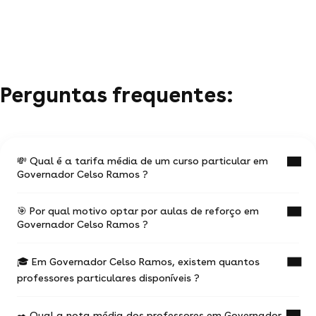
Perguntas frequentes:
💸 Qual é a tarifa média de um curso particular em
Governador Celso Ramos ?
🎯 Por qual motivo optar por aulas de reforço em
O valor médio de uma aula particular
Governador Celso Ramos ?
em Governador Celso Ramos é de R$ 55.
🎓 Em Governador Celso Ramos, existem quantos
Ter aulas com um professor experiente na
Esses valores podem variar de acordo com
professores particulares disponíveis ?
temática desejada vai te ajudar a progredir mais
rapidamente.
a experiência do professor,
o local do curso (online ou a domicílio) e a
✒️ Qual a nota média dos professores em Governador