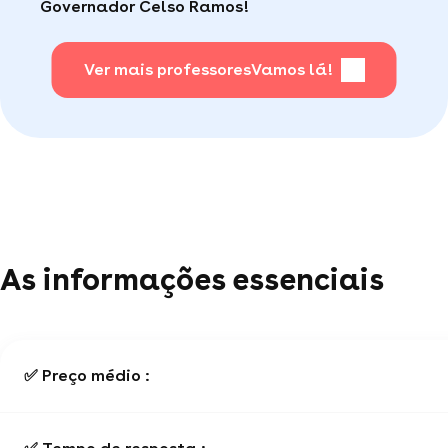
Governador Celso Ramos!
Para saber + acesse nossa página de perguntas
mais frequentes
.
Ver mais professores
Vamos lá!
As informações essenciais
✅ Preço médio :