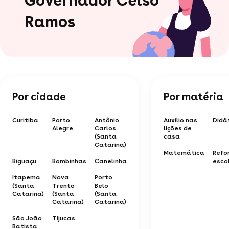
Ramos
Por cidade
Por matéria
Curitiba
Porto
Antônio
Auxílio nas
Didá
Alegre
Carlos
lições de
(Santa
casa
Catarina)
Matemática
Refo
Biguaçu
Bombinhas
Canelinha
esco
Itapema
Nova
Porto
(Santa
Trento
Belo
Catarina)
(Santa
(Santa
Catarina)
Catarina)
São João
Tijucas
Batista