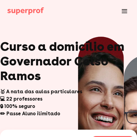
Curso a domicílio em
Governador Celso
Ramos
🥇 A nata das aulas particulares
💻 22 professores
🔒 100% seguro
✏️ Passe Aluno ilimitado