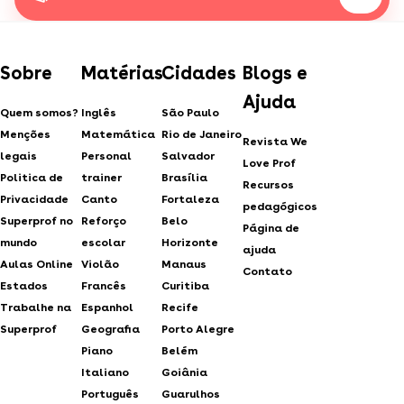
Sobre
Matérias
Cidades
Blogs e
Ajuda
Quem somos?
Inglês
São Paulo
Menções
Matemática
Rio de Janeiro
Revista We
legais
Personal
Salvador
Love Prof
Politica de
trainer
Brasília
Recursos
Privacidade
Canto
Fortaleza
pedagógicos
Superprof no
Reforço
Belo
Página de
mundo
escolar
Horizonte
ajuda
Aulas Online
Violão
Manaus
Contato
Estados
Francês
Curitiba
Trabalhe na
Espanhol
Recife
Superprof
Geografia
Porto Alegre
Piano
Belém
Italiano
Goiânia
Português
Guarulhos