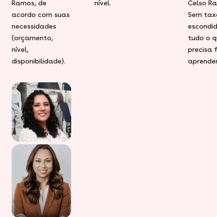
Ramos, de
nível.
Celso R
acordo com suas
Sem tax
necessidades
escondid
(orçamento,
tudo o q
nível,
precisa 
disponibilidade).
aprender