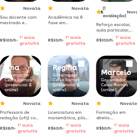
Novata
Novata
(1
5
Nov
avaliação)
Sou docente com
Acadêmica na 8
mestrado e
fase em
Reforço escolar,
doutorado em
licenciatura plena
aula particular,
ciências da saúde
em pedagogia,
acompanhamento
1
a
aula
1
a
aula
1
a
aula
e atuo na
com 04 anos de
R$100/h
R$30/h
R$100/h
escolar, estudo
gratuita
gratuita
gratuita
orientação de
experiência na
acompanhado,
trabalho de
área de educação,
aula paralela,
conclusão de
utilizo
direta e dinâmica.
cursos,
metodologias
Ana
Regina
dissertações e
personalizadas
Marcelo
teses.
para cada aluno.
Governador
Governador
Celso Ramos
Celso Ramos
Governador
(presencial &
(presencial &
Celso Ramos
online)
online)
(online)
Novata
Novata
Novato
Professora de
Licenciatura em
Formação em
redação (ufrj) com
matemática, pós-
direito.
foco no enem -
graduação em
especialização
1
a
aula
1
a
aula
1
a
aula
R$38/h
R$60/h
R$50/h
online para todo o
educação de
lato sensu em
gratuita
gratuita
gratuita
brasil
surdos,pós
direito civil e