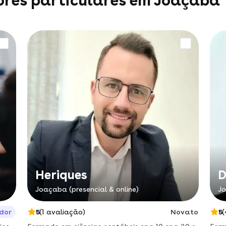
ores particulares em Joaçaba
Heriques
D
Joaçaba (presencial & online)
Jo
dor
5
(1 avaliação)
Novato
5
(