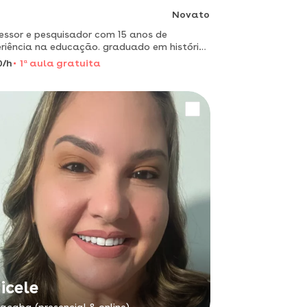
Novato
essor e pesquisador com 15 anos de
riência na educação. graduado em história.
uisa história, cinema e filosofia.
0/h
1
a
aula gratuita
icele