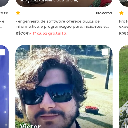
Joaçaba (presencial & online)
Jo
vata
Novata
o e
• engenheira de software oferece aulas de
Prof
informática e programação para iniciantes e
expe
intermediários em joaçaba e de forma remota.
indi
R$70/h
1
a
aula gratuita
R$8
Victor
J