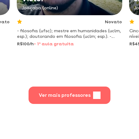
Joaçaba (online)
Jo
vato
Novato
- filosofia (ufsc); mestre em humanidades (uclm,
Cinc
esp.); doutorando em filosofia (uclm; esp.). -
níve
filosofia clássica; renascentista; antropologia
prof
R$100/h
1
a
aula gratuita
R$4
filosófica; filosofia da técnica em ortega y
fluê
gasset.
suas
Ver mais professores