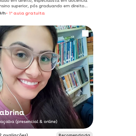
ado em direito, especialista em docência
nsino superior, pós graduando em direito
l e processual civil, tutor de pós graduação e
9/h
1
a
aula gratuita
tor de franquias, leciona aulas de direito
c.
abrina
açaba (presencial & online)
2 avaliações)
Recomendada