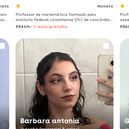
vato
Novato
anos
Professor de matemática formado pelo
Prof
oas,
instituto federal catarinense (ifc) de concórdia.
expe
 ao
possuo experiência nos anos finais do ensino
pesq
R$40/h
1
a
aula gratuita
R$6
 de
fundamental.
Barbara antonia
G