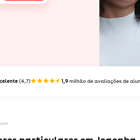
celente
(4,7)
1,9
milhão de avaliações de alu
açaba