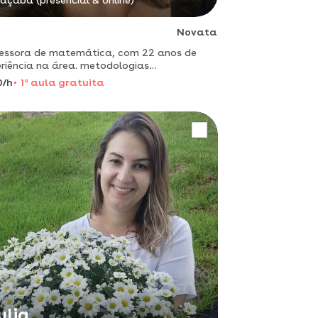
açaba (presencial & online)
Novata
essora de matemática, com 22 anos de
riência na área. metodologias
vidualizadas.
0/h
1
a
aula gratuita
ulia