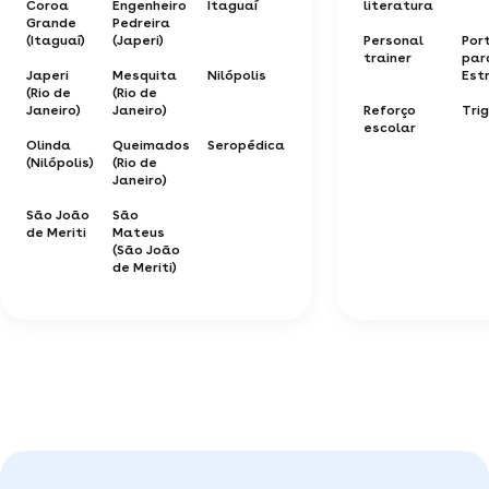
Coroa
Engenheiro
Itaguaí
literatura
Grande
Pedreira
(Itaguaí)
(Japeri)
Personal
Por
trainer
par
Japeri
Mesquita
Nilópolis
Est
(Rio de
(Rio de
Janeiro)
Janeiro)
Reforço
Tri
escolar
Olinda
Queimados
Seropédica
(Nilópolis)
(Rio de
Janeiro)
São João
São
de Meriti
Mateus
(São João
de Meriti)