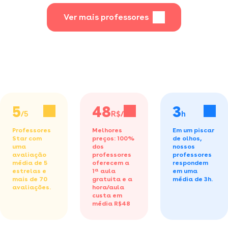
Ver mais professores
5
48
3
/5
R$/h
h
Professores
Melhores
Em um piscar
Star com
preços: 100%
de olhos,
uma
dos
nossos
avaliação
professores
professores
média de 5
oferecem a
respondem
estrelas e
1ª aula
em uma
mais de 70
gratuita
e a
média de 3h.
avaliações.
hora/aula
custa em
média R$48