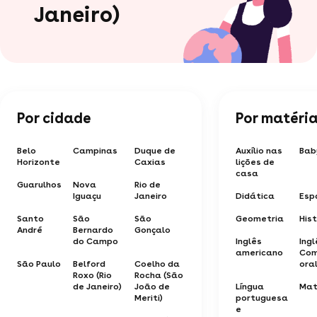
Janeiro)
Por cidade
Por matéri
Belo
Campinas
Duque de
Auxílio nas
Bab
Horizonte
Caxias
lições de
casa
Guarulhos
Nova
Rio de
Iguaçu
Janeiro
Didática
Esp
Santo
São
São
Geometria
Hist
André
Bernardo
Gonçalo
do Campo
Inglês
Ingl
americano
Com
São Paulo
Belford
Coelho da
ora
Roxo (Rio
Rocha (São
de Janeiro)
João de
Língua
Mat
Meriti)
portuguesa
e