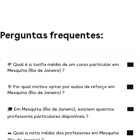
Perguntas frequentes:
💸 Qual é a tarifa média de um curso particular em
Mesquita (Rio de Janeiro) ?
🎯 Por qual motivo optar por aulas de reforço em
O valor médio de uma aula particular
Mesquita (Rio de Janeiro) ?
em Mesquita (Rio de Janeiro) é de R$ 48.
🎓 Em Mesquita (Rio de Janeiro), existem quantos
Ter aulas com um professor experiente na
Esses valores podem variar de acordo com
professores particulares disponíveis ?
temática desejada vai te ajudar a progredir mais
rapidamente.
a experiência do professor,
o local do curso (online ou a domicílio) e a
✒️ Qual a nota média dos professores em Mesquita
426 profes particulares propõem seus serviços.
localização geográfica
(Rio de Janeiro) ?