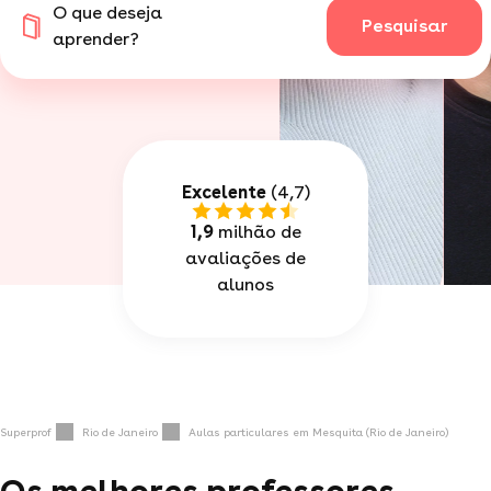
O que deseja
Pesquisar
aprender?
Excelente
(4,7)
1,9
milhão de
avaliações de
alunos
Superprof
Rio de Janeiro
Aulas particulares em Mesquita (Rio de Janeiro)