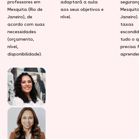
professores em
adaptará a aula
seguran
Mesquita (Rio de
aos seus objetivos e
Mesquita
Janeiro), de
nível.
Janeiro)
acordo com suas
taxas
necessidades
escondid
(orçamento,
tudo o q
nível,
precisa 
disponibilidade).
aprender