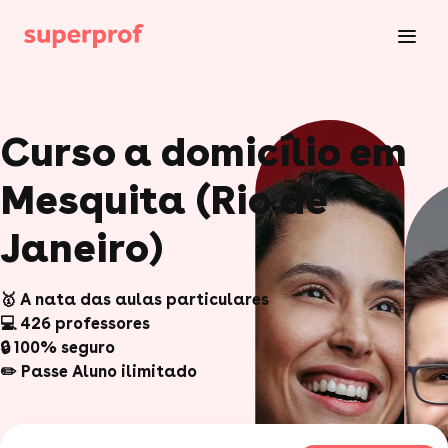
Curso a domicílio em
Mesquita (Rio de
Janeiro)
🥇 A nata das aulas particulares
💻 426 professores
🔒 100% seguro
✏️ Passe Aluno ilimitado