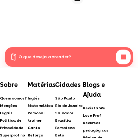
O que deseja aprender?
Sobre
Matérias
Cidades
Blogs e
Ajuda
Quem somos?
Inglês
São Paulo
Menções
Matemática
Rio de Janeiro
Revista We
legais
Personal
Salvador
Love Prof
Politica de
trainer
Brasília
Recursos
Privacidade
Canto
Fortaleza
pedagógicos
Superprof no
Reforço
Belo
Página de