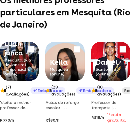
Os melhores professores
particulares em Mesquita (Rio
de Janeiro)
Luan
junca
Mesquita (Rio
Keila
Daniel
de Janeiro)
(presencial &
Mesquita
Santo Elias
online)
(online)
(online)
(71
(29
(10
5
Embaixador
5
Embaixadora
5
Re
avaliações)
avaliações)
avaliações)
"eleito o melhor
Aulas de reforço
Professor de
professor de
escolar –
trompete |
música da cidade
pedagoga e
bacharel pela ufrj |
1
a
aula
R$15/h
de mesquita-rj por
psicopedagoga
músico de
R$70/h
R$30/h
gratuita
3 vezes
com +3 anos de
orquestra e banda
consecutivas
experiência na
sinfônica