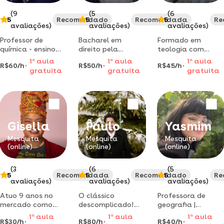
escola e au
(9
(5
(6
5
Recomendado
5
Recomendada
5
Re
avaliações)
avaliações)
avaliações)
Professor de
Bacharel em
Formado em
química - ensino
direito pela
teologia com
fundamental ii e
universidade
algumas
1
a
aula
1
a
aula
1
a
aula
R$60/h
R$50/h
R$45/h
ensino médio -
uniabeu,rj.
especializações no
gratuita
gratuita
gratuita
mesquita, nilópolis
formada no fim do
campo teológico,
e nova iguaçu,
ano de 2021.
pastor no
preferencialmente.
ministério ágape
church nilópolis,
escritor com seis
livros publicados.
Gisella
Paulo
Yasmim
Mesquita
Mesquita
Mesquita
(online)
(online)
(online)
(3
(6
(5
5
Recomendada
5
Recomendado
5
Re
avaliações)
avaliações)
avaliações)
Atuo 9 anos no
O clássico
Professora de
mercado como
descomplicado!
geografia |
professora de
professor de inglês
licenciada e
1
a
aula
1
a
aula
1
a
aula
R$30/h
R$80/h
R$40/h
canto e tenho
com vivência no
mestre pela ufrrj |