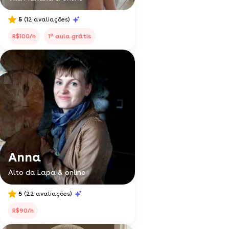
5
(12 avaliações)
a
R$100/h
1
aula grátis
Anna
Alto da Lapa & online
5
(22 avaliações)
R$90/h