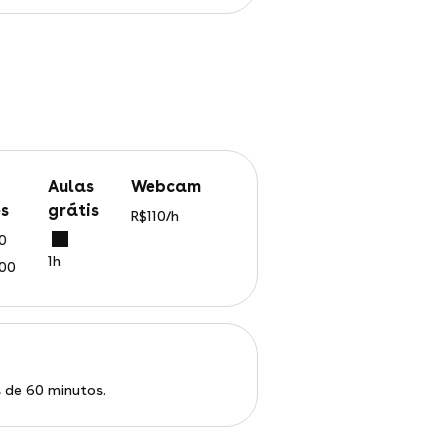
aulas
webcam
s
grátis
R$110/h
50
1h
100
s de 60 minutos.