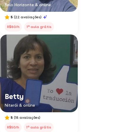
Belo Horizonte & online
5
(22 avaliações)
a
R$80/h
1
aula grátis
Betty
Niterói & online
5
(18 avaliações)
a
R$50/h
1
aula grátis