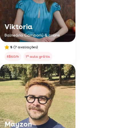
Viktoria
Balneário Camboriú & online
5
(7 avaliações)
a
R$60/h
1
aula grátis
Mayzon