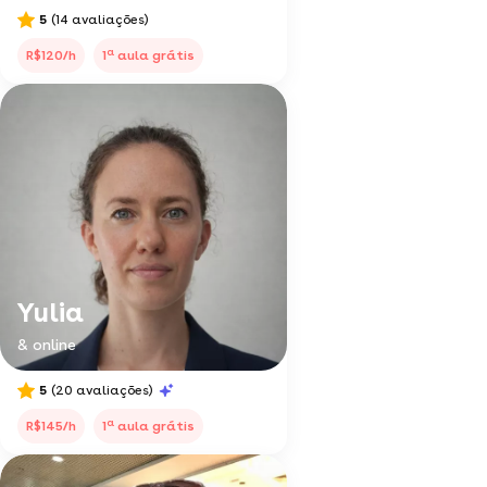
5
(14 avaliações)
a
R$120/h
1
aula grátis
Yulia
& online
5
(20 avaliações)
a
R$145/h
1
aula grátis