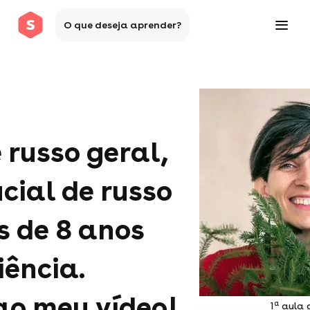
O que deseja aprender?
 russo geral,
icial de russo
is de 8 anos
iência.
ao meu vídeo!
a
1
aula g