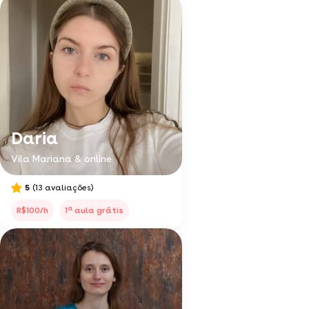
Daria
Vila Mariana & online
5
(13 avaliações)
a
R$100/h
1
aula grátis