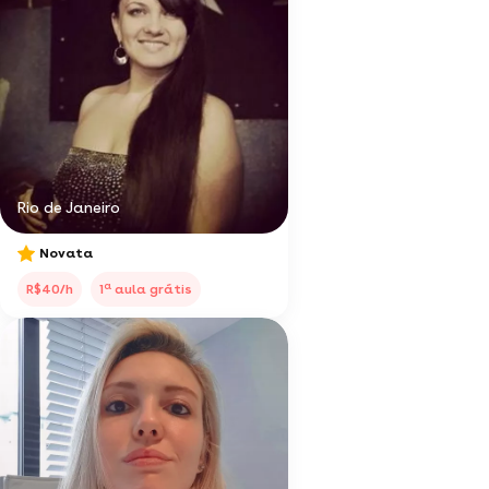
Rio de Janeiro
Novata
a
R$40/h
1
aula grátis