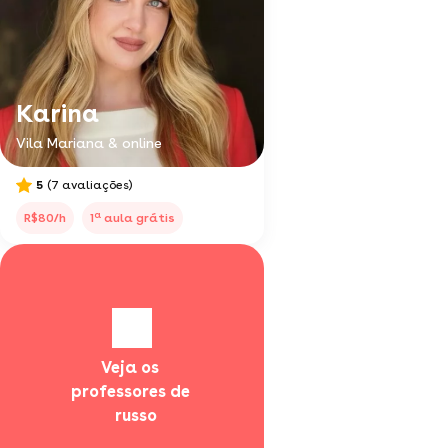
Karina
Vila Mariana & online
5
(7 avaliações)
a
R$80/h
1
aula grátis
Veja os 
professores de 
  russo