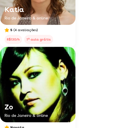
Katia
Rio de Janeiro & online
5
(4 avaliações)
a
R$130/h
1
aula grátis
Zo
Rio de Janeiro & online
Novata