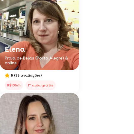
Elena
Praia de Belas (Porto Alegre) &
online
5
(38 avaliações)
a
R$105/h
1
aula grátis