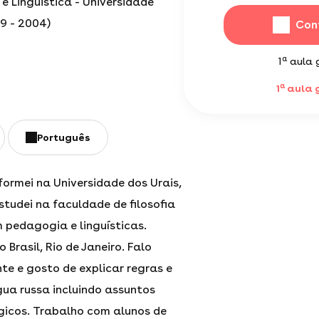
e Linguistica - Universidade
99 - 2004)
Con
a
1
aula g
a
1
aula g
Português
formei na Universidade dos Urais,
studei na faculdade de filosofia
 pedagogia e linguísticas.
 Brasil, Rio de Janeiro. Falo
e e gosto de explicar regras e
gua russa incluindo assuntos
gicos. Trabalho com alunos de