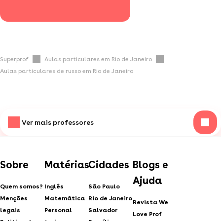
Superprof
Aulas particulares em Rio de Janeiro
Aulas particulares de russo em Rio de Janeiro
Ver mais professores
Sobre
Matérias
Cidades
Blogs e
Ajuda
Quem somos?
Inglês
São Paulo
Menções
Matemática
Rio de Janeiro
Revista We
legais
Personal
Salvador
Love Prof