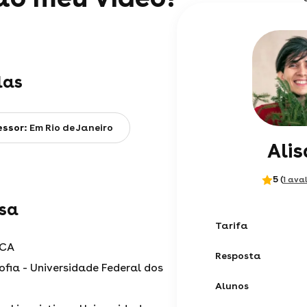
las
essor:
Em Rio de Janeiro
Alis
5
(
1 ava
isa
Tarifa
CA
Resposta
ofia - Universidade Federal dos
Alunos