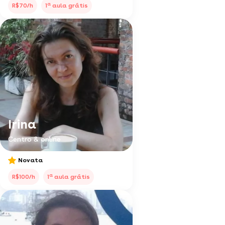
a
R$70/h
1
aula grátis
Irina
Centro & online
Novata
a
R$100/h
1
aula grátis