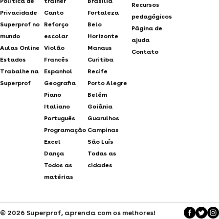
Politica de
trainer
Brasília
Recursos
Privacidade
Canto
Fortaleza
pedagógicos
Superprof no
Reforço
Belo
Página de
mundo
escolar
Horizonte
ajuda
Aulas Online
Violão
Manaus
Contato
Estados
Francês
Curitiba
Trabalhe na
Espanhol
Recife
Superprof
Geografia
Porto Alegre
Piano
Belém
Italiano
Goiânia
Português
Guarulhos
Programação
Campinas
Excel
São Luís
Dança
Todas as
Todos as
cidades
matérias
© 2026 Superprof, aprenda com os melhores!