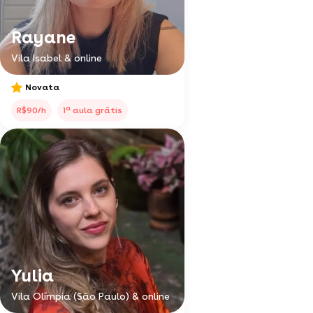
Rayane
Vila Isabel & online
Novata
a
R$90/h
1
aula grátis
Yulia
Vila Olímpia (São Paulo) & online