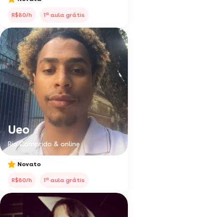
a
R$80/h
1
aula grátis
Ueo
Rio Comprido & online
Novato
a
R$80/h
1
aula grátis