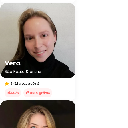
Vera
São Paulo & online
5
(21 avaliações)
a
R$60/h
1
aula grátis