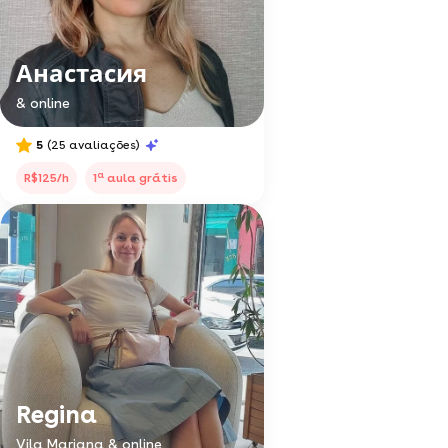
Анастасия
& online
5
(25 avaliações)
a
R$125/h
1
aula grátis
Regina
Vila Mariana & online