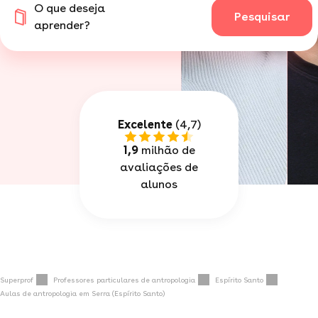
O que deseja
Pesquisar
aprender?
Excelente
(4,7)
1,9
milhão de
avaliações de
alunos
Superprof
Professores particulares de antropologia
Espírito Santo
Aulas de antropologia em Serra (Espírito Santo)