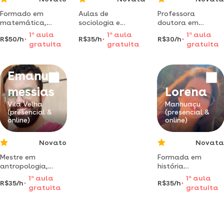
Formado em
Aulas de
Professora
matemática,
sociologia e
doutora em
filosofia e
estudos sociais
educação dá
1
a
aula
1
a
aula
1
a
aula
R$50/h
R$35/h
R$30/h
formando em
personalizadas –
aulas de história e
gratuita
gratuita
gratuita
teologia. posso
transforme seu
educação. espírito
ajudar nessas
aprendizado e
santo.
disciplinas. tenho
aumente seu
Emanuel
disponibilidade á
repertório com
combinar.
professora
messias
Lorena
licenciada pela
universidade
Vila Velha
Manhuaçu
(presencial &
(presencial &
federal do espirito
online)
online)
santo!
Novato
Novata
Mestre em
Formada em
antropologia,
história
especialista em
licenciatura e fiz 2
1
a
aula
1
a
aula
R$35/h
R$35/h
ciência política e
anos de
gratuita
gratuita
psicologia social,
museologia pela
licenciado em
ufop.
sociologia e
filosofia. dá aulas