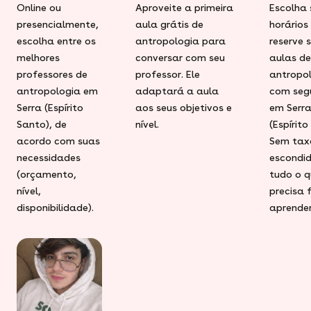
Online ou
Aproveite a primeira
Escolha 
presencialmente,
aula grátis de
horários
escolha entre os
antropologia para
reserve 
melhores
conversar com seu
aulas de
professores de
professor. Ele
antropo
antropologia em
adaptará a aula
com seg
Serra (Espírito
aos seus objetivos e
em Serr
Santo), de
nível.
(Espírito
acordo com suas
Sem tax
necessidades
escondid
(orçamento,
tudo o q
nível,
precisa 
disponibilidade).
aprender