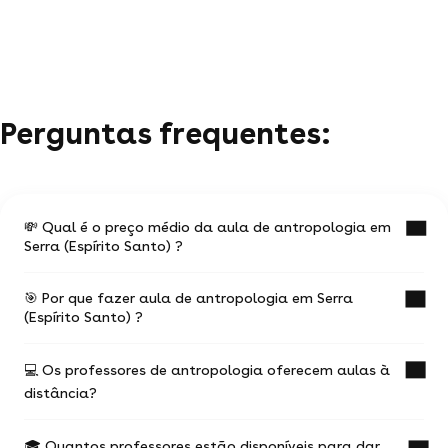
Perguntas frequentes:
💸 Qual é o preço médio da aula de antropologia em
Serra (Espírito Santo) ?
🎯 Por que fazer aula de antropologia em Serra
O preço médio de uma aula de antropologia em
(Espírito Santo) ?
Serra (Espírito Santo) é de R$ 45.
Os valores variam em função:
💻 Os professores de antropologia oferecem aulas à
Uma aula de antropologia com un professor
da experiência do professor de antropologia
distância?
experiente é a ocasião de progredir mais rápido
nos seus estudos.
do local da aula (online ou presencial) e da
situação geográfica
🎓 Quantos professores estão disponíveis para dar
Você escolhe seu professor e pode agendar suas