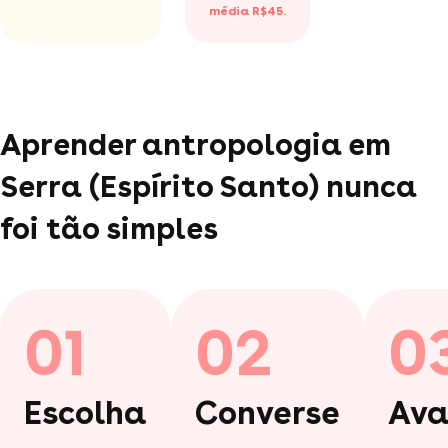
média R$45.
Aprender antropologia em
Serra (Espírito Santo) nunca
foi tão simples
01
02
0
Escolha
Converse
Ava