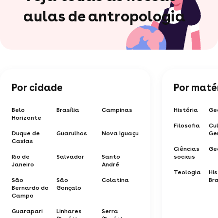
aulas de antropologia
Por cidade
Por maté
Belo
Brasília
Campinas
História
Ge
Horizonte
Filosofia
Cu
Duque de
Guarulhos
Nova Iguaçu
Ge
Caxias
Ciências
Ge
Rio de
Salvador
Santo
sociais
Janeiro
André
Teologia
His
São
São
Colatina
Bra
Bernardo do
Gonçalo
Campo
Guarapari
Linhares
Serra