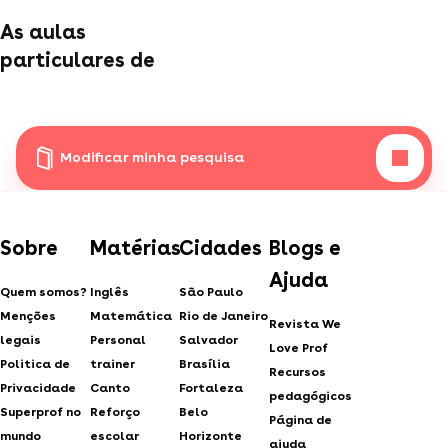
As aulas
particulares de
Modificar minha pesquisa
Sobre
Matérias
Cidades
Blogs e
Ajuda
Quem somos?
Inglês
São Paulo
Menções
Matemática
Rio de Janeiro
Revista We
legais
Personal
Salvador
Love Prof
Politica de
trainer
Brasília
Recursos
Privacidade
Canto
Fortaleza
pedagógicos
Superprof no
Reforço
Belo
Página de
mundo
escolar
Horizonte
ajuda