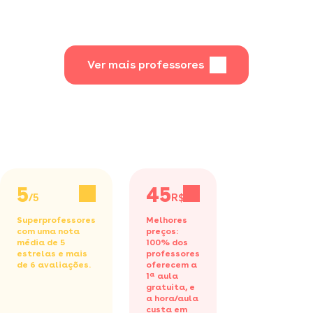
didáticas e
acessíveis de
ciências humanas
e sociais para
todos os níveis.
Ver mais professores
5
45
/5
R$/h
Superprofessores
Melhores
com uma nota
preços:
média de 5
100% dos
estrelas e mais
professores
de 6 avaliações.
oferecem a
1ª aula
gratuita,
e
a hora/aula
custa em