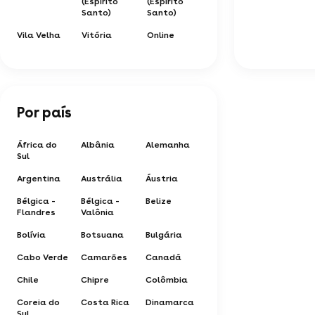
(Espírito
(Espírito
Santo)
Santo)
Vila Velha
Vitória
Online
Por país
África do
Albânia
Alemanha
Sul
Argentina
Austrália
Áustria
Bélgica -
Bélgica -
Belize
Flandres
Valônia
Bolívia
Botsuana
Bulgária
Cabo Verde
Camarões
Canadá
Chile
Chipre
Colômbia
Coreia do
Costa Rica
Dinamarca
Sul