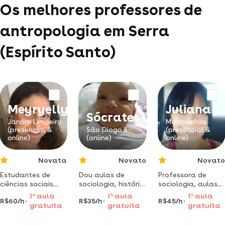
Os melhores professores de
antropologia em Serra
(Espírito Santo)
Meyryelly
Juliana
Sócrates
Jardim Limoeiro
Manguinhos
(presencial &
São Diogo II
(presencial &
online)
(online)
online)
Novata
Novato
Novato
Estudantes de
Dou aulas de
Professora de
ciências sociais
sociologia, história
sociologia, aulas
dou aula de
e filosofia para
para o ensino
1
a
aula
1
a
aula
1
a
aula
R$60/h
R$35/h
R$45/h
sociologia quem
ensino médio na
médio e superior
gratuita
gratuita
gratuita
quiser só me
serra
atendo em toda
chamar.
grande vitória/es