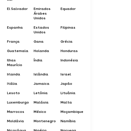
El Salvador
Emirados
Equador
Árabes
Unidos
Espanha
Estados
Filipinas
Unidos
França
Gana
Grécia
Guatemala
Holanda
Honduras
Ilhas
Índia
Indonésia
Maurício
Irlanda
Islândia
Israel
Itália
Jamaica
Japão
Lesoto
Letônia
Lituânia
Luxemburgo
Malásia
Malta
Marrocos
México
Moçambique
Moldávia
Montenegro
Namíbia
Nicarágua
Nigéria
Noruega