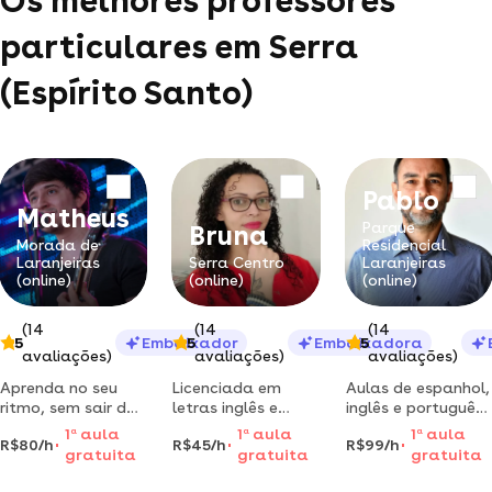
Os melhores professores
particulares em Serra
(Espírito Santo)
Pablo
Matheus
Parque
Bruna
Morada de
Residencial
Laranjeiras
Serra Centro
Laranjeiras
(online)
(online)
(online)
(14
(14
(14
5
Embaixador
5
Embaixadora
5
avaliações)
avaliações)
avaliações)
Aprenda no seu
Licenciada em
Aulas de espanhol,
ritmo, sem sair de
letras inglês e
inglês e português
casa e com
apaixonada pelo
para estrangeiros.
1
a
aula
1
a
aula
1
a
aula
R$80/h
R$45/h
R$99/h
suporte total.
ensino de idiomas!
professor chileno
gratuita
gratuita
gratuita
cronograma
aulas online .
com mais de 20
semanal de
aprenda o inglês
anos de