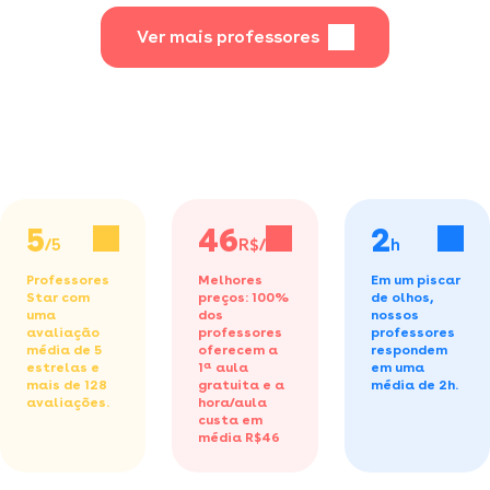
Ver mais professores
5
46
2
/5
R$/h
h
Professores
Melhores
Em um piscar
Star com
preços: 100%
de olhos,
uma
dos
nossos
avaliação
professores
professores
média de 5
oferecem a
respondem
estrelas e
1ª aula
em uma
mais de 128
gratuita
e a
média de 2h.
avaliações.
hora/aula
custa em
média R$46