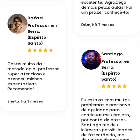
excelente! Agradeço
demais pelas aulas! Foi
um prazer conhecê-lo!
Rafael
Dâm
, há 7 meses
Professor em
Serra
(Espírito
Santo)
Santiago
Professor em
Gostei muito da
Serra
metodologia, professor
(Espírito
super atencioso e
atendeu minhas
Santo)
expectativas.
Recomendo!
Eu estava com muitos
Sheila
, há 3 meses
problemas e precisava
de agilidade para
continuar meu projeto,
por conta de prazos.
Santiago me deu
inúmeras possibilidades
de fazer rápido, me
deu altas dicas e com