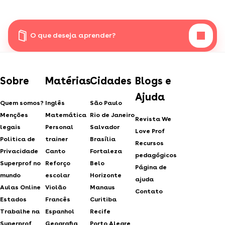
O que deseja aprender?
Sobre
Matérias
Cidades
Blogs e
Ajuda
Quem somos?
Inglês
São Paulo
Menções
Matemática
Rio de Janeiro
Revista We
legais
Personal
Salvador
Love Prof
Politica de
trainer
Brasília
Recursos
Privacidade
Canto
Fortaleza
pedagógicos
Superprof no
Reforço
Belo
Página de
mundo
escolar
Horizonte
ajuda
Aulas Online
Violão
Manaus
Contato
Estados
Francês
Curitiba
Trabalhe na
Espanhol
Recife
Superprof
Geografia
Porto Alegre