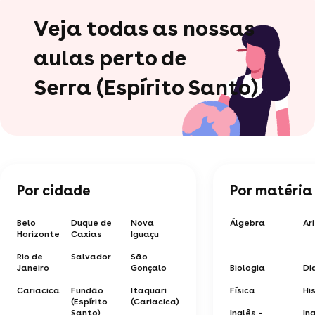
Veja todas as nossas
aulas perto de
Serra (Espírito Santo)
Por cidade
Por matéria
Belo
Duque de
Nova
Álgebra
Ar
Horizonte
Caxias
Iguaçu
Rio de
Salvador
São
Janeiro
Gonçalo
Biologia
Di
Cariacica
Fundão
Itaquari
Física
Hi
(Espírito
(Cariacica)
Santo)
Inglês -
In