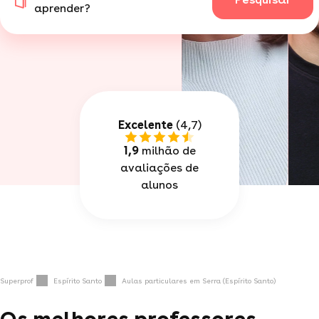
aprender?
Excelente
(4,7)
1,9
milhão de
avaliações de
alunos
Superprof
Espírito Santo
Aulas particulares em Serra (Espírito Santo)