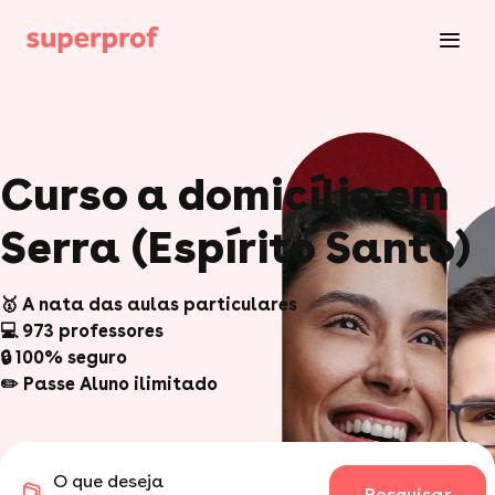
Curso a domicílio em
Serra (Espírito Santo)
🥇 A nata das aulas particulares
💻 973 professores
🔒 100% seguro
✏️ Passe Aluno ilimitado
O que deseja
Pesquisar