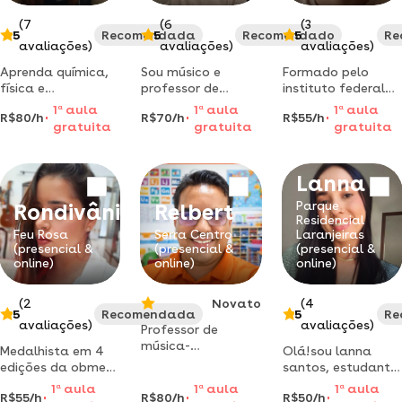
(7
(6
(3
5
Recomendada
5
Recomendado
5
Re
avaliações)
avaliações)
avaliações)
Aprenda química,
Sou músico e
Formado pelo
física e
professor de
instituto federal
matemática com
bateria, com
do espírito santo,
1
a
aula
1
a
aula
1
a
aula
R$80/h
R$70/h
R$55/h
método fácil,
quase 20 anos de
há mais de 4 anos
gratuita
gratuita
gratuita
resolvendo
experiência na
atendendo no
exercícios sem
música, formei
ensino particular
dificuldade.
vários bateristas,
na área das
Lanna
atuei com vários
exatas, a dizer,
nomes da música
matemática.
Parque
Rondivânia
Relbert
gospel capixaba, e
atendendo com
Residencial
atualmente estou
flexibilidade de
Feu Rosa
Serra Centro
Laranjeiras
(presencial &
(presencial &
(presencial &
formando em
horários.
online)
online)
online)
bacharel em mú
(2
Novato
(4
5
Recomendada
5
Re
avaliações)
avaliações)
Professor de
música-
Medalhista em 4
Olá!sou lanna
musicoterapia
edições da obmep
santos, estudante
para os amantes
(olimpíada
do 3° período de
1
a
aula
1
a
aula
1
a
aula
das notas. teclado
R$55/h
R$80/h
R$50/h
brasileira de
ciências biológicas