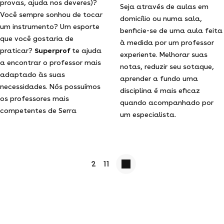
provas, ajuda nos deveres)?
Seja através de aulas em
Você sempre sonhou de tocar
domicílio ou numa sala,
um instrumento? Um esporte
benficie-se de uma aula feita
que você gostaria de
à medida por um professor
praticar?
Superprof
te ajuda
experiente. Melhorar suas
a encontrar o professor mais
notas, reduzir seu sotaque,
adaptado às suas
aprender a fundo uma
necessidades. Nós possuímos
disciplina é mais eficaz
os professores mais
quando acompanhado por
competentes de Serra
um especialista.
2
11