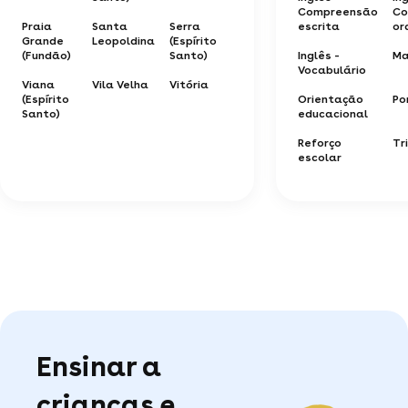
Compreensão
Co
Praia
Santa
Serra
escrita
or
Grande
Leopoldina
(Espírito
(Fundão)
Santo)
Inglês -
Ma
Vocabulário
Viana
Vila Velha
Vitória
(Espírito
Orientação
Po
Santo)
educacional
Reforço
Tr
escolar
Ensinar a
crianças e