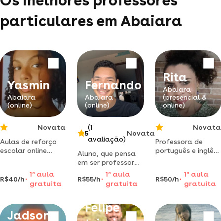
Os melhores professores
particulares em Abaiara
Rita
Yasmin
Fernando
Abaiara
Abaiara
Abaiara
(presencial &
(online)
(online)
online)
Novata
(1
Novata
5
Novata
avaliação)
Aulas de reforço
Professora de
escolar online
português e inglês.
Aluno, que pensa
eficazes com
venha aprender de
em ser professor
ajuda nas
verdade! oi, meu
de letras, só tiro
1
a
aula
1
a
aula
1
a
aula
atividades de
nome é rita.
R$40/h
R$55/h
R$50/h
notas boas na
gratuita
gratuita
gratuita
casa e material
leciono português
disciplina e os
exclusivo, incluindo
há quase 10 anos e
professores
apostilas e muito
inglês há
Felipe
sempre me
Jadson
mais.
selecionam para