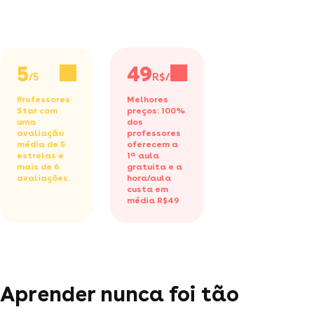
5
49
/5
R$/h
Professores
Melhores
Star com
preços: 100%
uma
dos
avaliação
professores
média de 5
oferecem a
estrelas e
1ª aula
mais de 6
gratuita
e a
avaliações.
hora/aula
custa em
média R$49
Aprender nunca foi tão