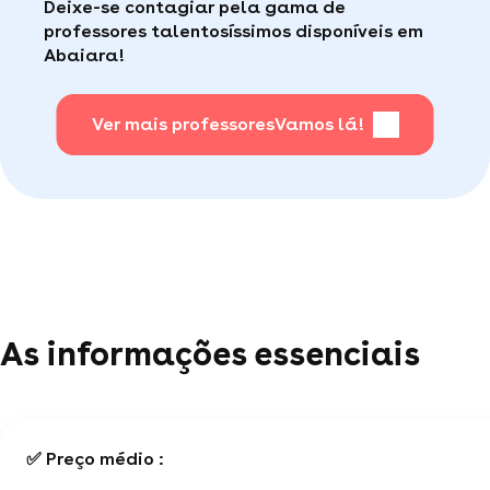
Deixe-se contagiar pela gama de
consumidor de qualidade disponível para te ajudar
Faça sua busca, com apena um clique, é muito
professores talentosíssimos disponíveis em
(por telefone e e-mail, 5J/7).
fácil
.
Abaiara!
Para saber + acesse nossa página de perguntas
mais frequentes
Ver mais professores
.
Vamos lá!
As informações essenciais
✅ Preço médio :