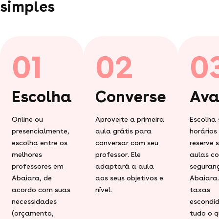
simples
01
02
0
Escolha
Converse
Ava
Online ou
Aproveite a primeira
Escolha 
presencialmente,
aula grátis para
horários
escolha entre os
conversar com seu
reserve 
melhores
professor. Ele
aulas c
professores em
adaptará a aula
seguran
Abaiara, de
aos seus objetivos e
Abaiara
acordo com suas
nível.
taxas
necessidades
escondid
(orçamento,
tudo o q