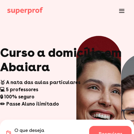
Curso a domicílio em
Abaiara
🥇 A nata das aulas particulares
💻 5 professores
🔒 100% seguro
✏️ Passe Aluno ilimitado
O que deseja
Pesquisar