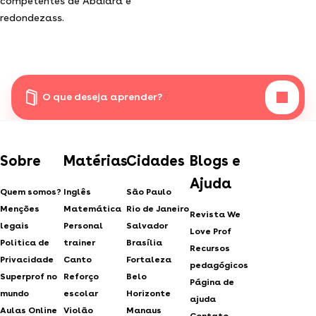
competentes de Abaiara e
redondezass.
O que deseja aprender?
Sobre
Matérias
Cidades
Blogs e
Ajuda
Quem somos?
Inglês
São Paulo
Menções
Matemática
Rio de Janeiro
Revista We
legais
Personal
Salvador
Love Prof
Politica de
trainer
Brasília
Recursos
Privacidade
Canto
Fortaleza
pedagógicos
Superprof no
Reforço
Belo
Página de
mundo
escolar
Horizonte
ajuda
Aulas Online
Violão
Manaus
Contato