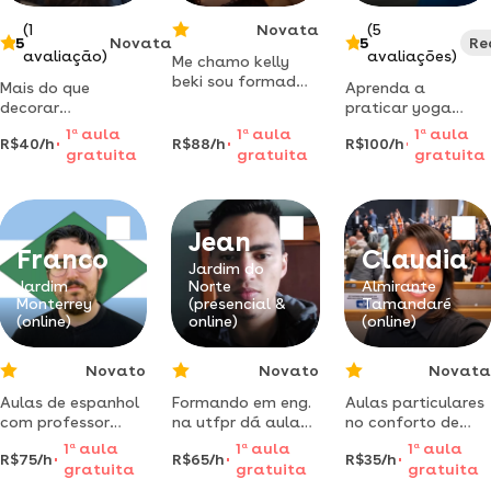
(1
Novata
(5
5
Novata
5
Re
avaliação)
avaliações)
Me chamo kelly
beki sou formada
Mais do que
Aprenda a
em yoga desde
decorar
praticar yoga
2018, e praticante
conteúdos, ajudo o
partindo do ponto
1
a
aula
1
a
aula
1
a
aula
há 10 anos do
R$40/h
R$88/h
R$100/h
aluno a construir
onde você está
gratuita
gratuita
gratuita
método swásthya,
sentido no que
agora. yoga para
onde enfatizo
aprende,
aumento de
minhas aulas para
fortalecendo sua
vitalidade e
a linha
confiança e seu
relaxamento
Jean
terapêutica no
desenvolvimento.
desperto.
Franco
Claudia
equilíbrio dos
Jardim do
chákras a partir
Jardim
Norte
Almirante
dos angas que o m
Monterrey
(presencial &
Tamandaré
(online)
online)
(online)
Novato
Novato
Novata
Aulas de espanhol
Formando em eng.
Aulas particulares
com professor
na utfpr dá aulas
no conforto de
nativo focadas
de reforço e
casa. educar é
1
a
aula
1
a
aula
1
a
aula
R$75/h
R$65/h
R$35/h
em conversação
aperfeiçoamento
acolher, estimular
gratuita
gratuita
gratuita
real e método sem
da matemática
e criar caminhos