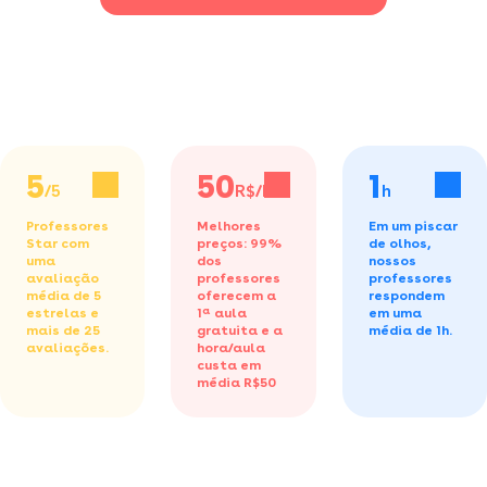
matemática
5
50
1
/5
R$/h
h
Professores
Melhores
Em um piscar
Star com
preços: 99%
de olhos,
uma
dos
nossos
avaliação
professores
professores
média de 5
oferecem a
respondem
estrelas e
1ª aula
em uma
mais de 25
gratuita
e a
média de 1h.
avaliações.
hora/aula
custa em
média R$50