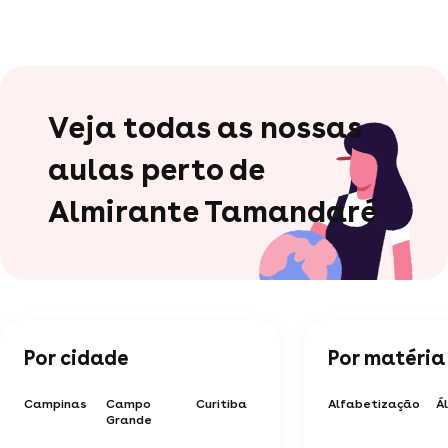
Veja todas as nossas
aulas perto de
Almirante Tamandaré
Por cidade
Por matéria
Campinas
Campo
Curitiba
Alfabetização
Á
Grande