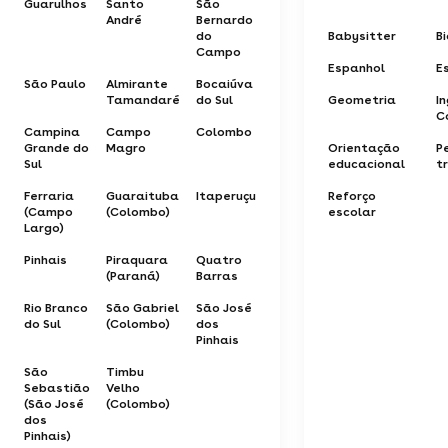
Guarulhos
Santo
São
André
Bernardo
do
Babysitter
B
Campo
Espanhol
E
São Paulo
Almirante
Bocaiúva
Tamandaré
do Sul
Geometria
In
C
Campina
Campo
Colombo
Grande do
Magro
Orientação
P
Sul
educacional
t
Ferraria
Guaraituba
Itaperuçu
Reforço
(Campo
(Colombo)
escolar
Largo)
Pinhais
Piraquara
Quatro
(Paraná)
Barras
Rio Branco
São Gabriel
São José
do Sul
(Colombo)
dos
Pinhais
São
Timbu
Sebastião
Velho
(São José
(Colombo)
dos
Pinhais)