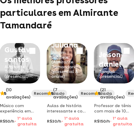
Os melhores professores
particulares em Almirante
Tamandaré
Juliana
Gustavo
Jardim
Jeison
Graziele
santos
(Almirante
daniel
Almirante
Tamandaré)
Tamandaré
(presencial &
Tanguá
(presencial)
online)
(presencial)
(10
(7
(21
5
Recomendado
5
Recomendada
5
Re
avaliações)
avaliações)
avaliações)
Músico com
Aulas de história
Professor de tênis
experiência em
interessante e com
com mais de 10
concertos de
multidisciplinaridade!
anos de
1
a
aula
1
a
aula
1
a
aula
R$50/h
R$30/h
R$150/h
orquestra, músico
aprenda história
experiência, aulas
gratuita
gratuita
gratuita
da congregação
de forma divertida
a domicílio com
cristã,
e descontraída e
material incluso