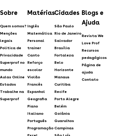
Sobre
Matérias
Cidades
Blogs e
Ajuda
Quem somos?
Inglês
São Paulo
Menções
Matemática
Rio de Janeiro
Revista We
legais
Personal
Salvador
Love Prof
Politica de
trainer
Brasília
Recursos
Privacidade
Canto
Fortaleza
pedagógicos
Superprof no
Reforço
Belo
Página de
mundo
escolar
Horizonte
ajuda
Aulas Online
Violão
Manaus
Contato
Estados
Francês
Curitiba
Trabalhe na
Espanhol
Recife
Superprof
Geografia
Porto Alegre
Piano
Belém
Italiano
Goiânia
Português
Guarulhos
Programação
Campinas
Excel
São Luís