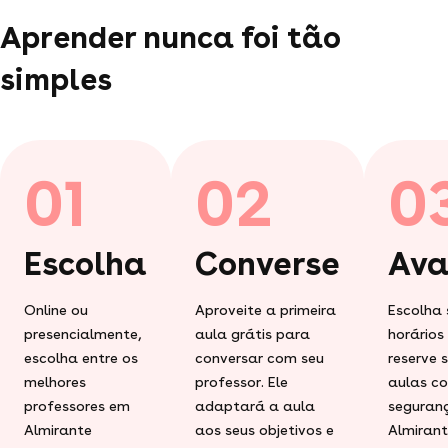
Aprender nunca foi tão
simples
01
02
0
Escolha
Converse
Ava
Online ou
Aproveite a primeira
Escolha 
presencialmente,
aula grátis para
horários
escolha entre os
conversar com seu
reserve 
melhores
professor. Ele
aulas c
professores em
adaptará a aula
seguran
Almirante
aos seus objetivos e
Almiran