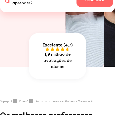
aprender?
Excelente
(4,7)
1,9
milhão de
avaliações de
alunos
Superprof
Paraná
Aulas particulares em Almirante Tamandaré