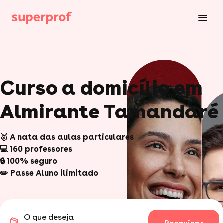
Curso a domicílio em
Almirante Tamandaré
🥇 A nata das aulas particulares
💻 160 professores
🔒 100% seguro
✏️ Passe Aluno ilimitado
O que deseja
Pesquisar