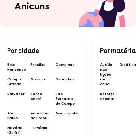
Anicuns
Por cidade
Por matéria
Belo
Brasília
Campinas
Auxílio
Didátic
Horizonte
nas
lições
Campo
Goiânia
Guarulhos
de
Grande
casa
Salvador
Santo
São
Reforço
André
Bernardo
escolar
do Campo
São
Americano
Avelinópolis
Paulo
do Brasil
Nazário
Turvânia
(Goiás)