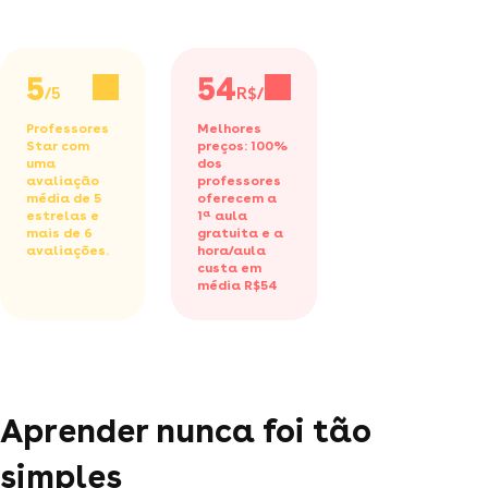
5
54
/5
R$/h
Professores
Melhores
Star com
preços: 100%
uma
dos
avaliação
professores
média de 5
oferecem a
estrelas e
1ª aula
mais de 6
gratuita
e a
avaliações.
hora/aula
custa em
média R$54
Aprender nunca foi tão
simples