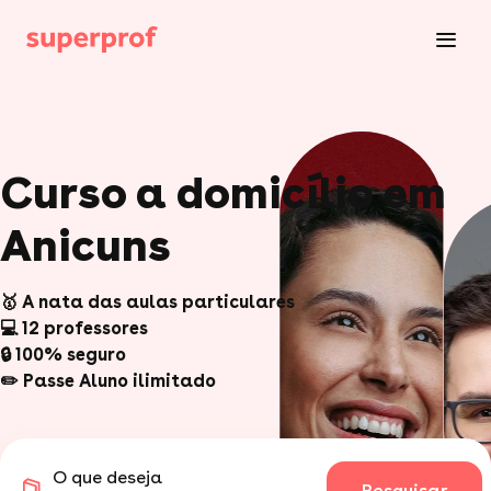
Curso a domicílio em
Anicuns
🥇 A nata das aulas particulares
💻 12 professores
🔒 100% seguro
✏️ Passe Aluno ilimitado
O que deseja
Pesquisar