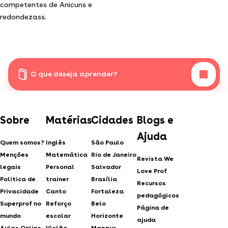
competentes de Anicuns e
redondezass.
O que deseja aprender?
Sobre
Matérias
Cidades
Blogs e
Ajuda
Quem somos?
Inglês
São Paulo
Menções
Matemática
Rio de Janeiro
Revista We
legais
Personal
Salvador
Love Prof
Politica de
trainer
Brasília
Recursos
Privacidade
Canto
Fortaleza
pedagógicos
Superprof no
Reforço
Belo
Página de
mundo
escolar
Horizonte
ajuda
Aulas Online
Violão
Manaus