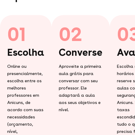
01
02
0
Escolha
Converse
Ava
Online ou
Aproveite a primeira
Escolha 
presencialmente,
aula grátis para
horários
escolha entre os
conversar com seu
reserve 
melhores
professor. Ele
aulas c
professores em
adaptará a aula
seguran
Anicuns, de
aos seus objetivos e
Anicuns.
acordo com suas
nível.
taxas
necessidades
escondid
(orçamento,
tudo o q
nível,
precisa 