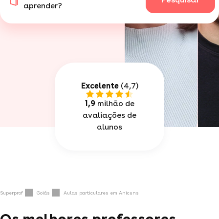
aprender?
Excelente
(4,7)
1,9
milhão de
avaliações de
alunos
Superprof
Goiás
Aulas particulares em Anicuns