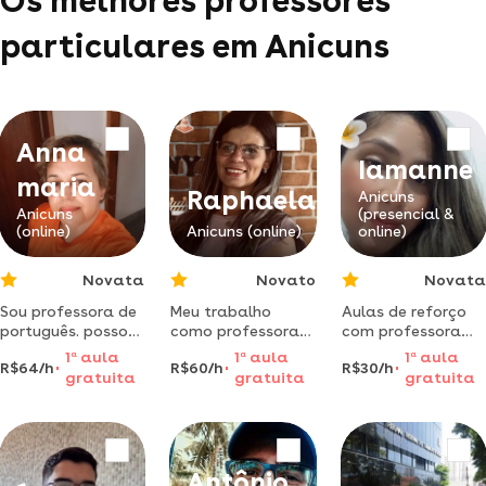
Os melhores professores
particulares em Anicuns
Anna
Iamanne
maria
Raphaela
Anicuns
Anicuns
(presencial &
(online)
Anicuns (online)
online)
Novata
Novato
Novata
Sou professora de
Meu trabalho
Aulas de reforço
português. posso
como professora
com professora
ajudar a criar um
de matemática
formada em
1
a
aula
1
a
aula
1
a
aula
R$64/h
R$60/h
R$30/h
texto mais
tem como
pedagogia –
gratuita
gratuita
gratuita
específico ou um
principal objetivo
didática e
convite especial !
despertar o
atenção
interesse dos
personalizada!
alunos pela
disciplina,
Antônio