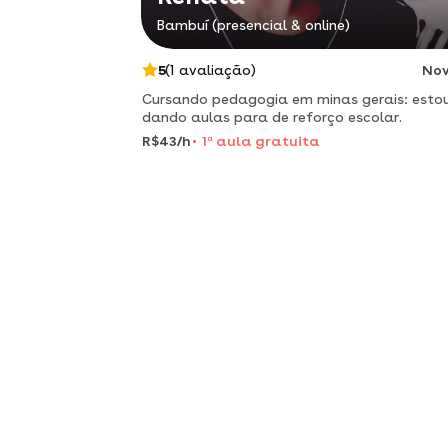
Bambuí (presencial & online)
5
(1 avaliação)
No
Cursando pedagogia em minas gerais: esto
dando aulas para de reforço escolar.
R$43/h
1
a
aula gratuita