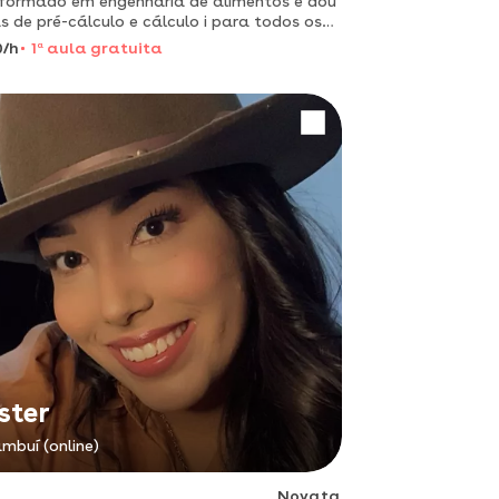
formado em engenharia de alimentos e dou
s de pré-cálculo e cálculo i para todos os
is. metodologia de linguagem fácil para
0/h
1
a
aula gratuita
quer pessoa.
ster
mbuí (online)
Novata