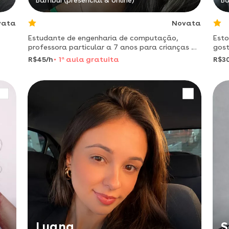
Bambuí (presencial & online)
Ba
vata
Novata
Estudante de engenharia de computação,
Esto
professora particular a 7 anos para crianças e
gost
adolescentes.
enqu
R$45/h
1
a
aula gratuita
R$3
Luana
S