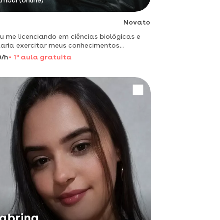
mbuí (online)
Novato
u me licenciando em ciências biológicas e
aria exercitar meus conhecimentos
anto ajudo outras pessoas!!
0/h
1
a
aula gratuita
abrina