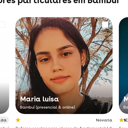
ores particulares em Bambuí
Maria luisa
M
Bambuí (presencial & online)
Ba
ada
Novata
5
(