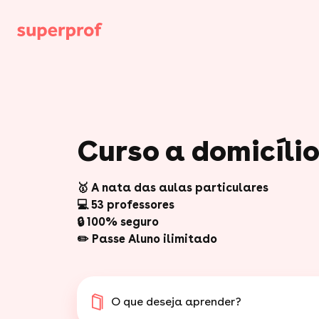
Curso a domicíli
🥇 A nata das aulas particulares
💻 53 professores
🔒 100% seguro
✏️ Passe Aluno ilimitado
O que deseja aprender?