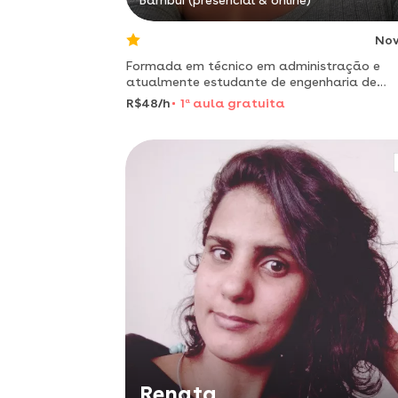
Bambuí (presencial & online)
No
Formada em técnico em administração e
atualmente estudante de engenharia de
produção.
R$48/h
1
a
aula gratuita
Renata