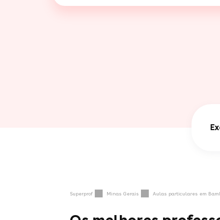
Ex
Superprof
Minas Gerais
Aulas particulares em Bam