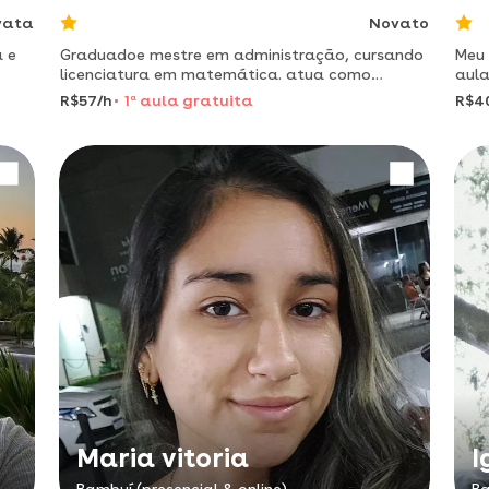
vata
Novato
 e
Graduadoe mestre em administração, cursando
Meu 
licenciatura em matemática. atua como
aula
professor do ensino básico técnico e
rem
R$57/h
1
a
aula gratuita
R$4
tecnológico a 3 anos. metodologia de ensino
descontraída e leve, didática de alto
Maria vitoria
I