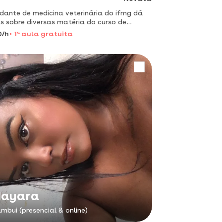
dante de medicina veterinária do ifmg dá
s sobre diversas matéria do curso de
rinária.
0/h
1
a
aula gratuita
ayara
mbui (presencial & online)