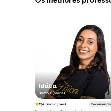
Os melhores profess
Idália
Bambuí (online)
5
(4 avaliações)
Recomend