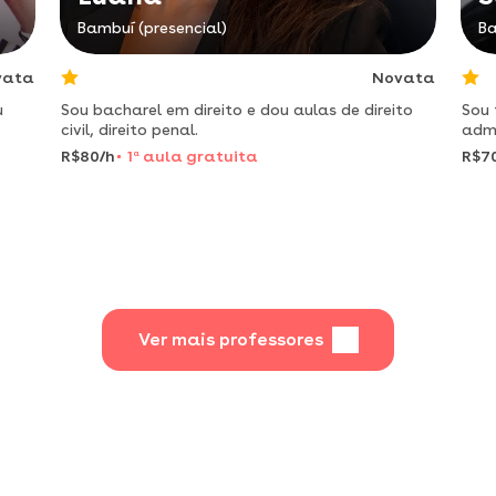
Bambuí (presencial)
Ba
vata
Novata
u
Sou bacharel em direito e dou aulas de direito
Sou
civil, direito penal.
admi
com 
R$80/h
1
a
aula gratuita
R$7
foca
é me
Ver mais professores