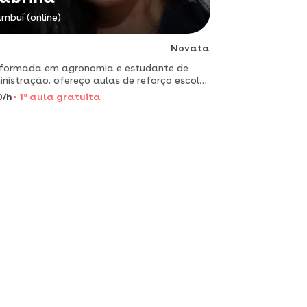
mbuí (online)
Novata
 formada em agronomia e estudante de
nistração. ofereço aulas de reforço escolar
metodologia simples e personalizada,
0/h
1
a
aula gratuita
da nas dificuldades do aluno. meu objetivo
lhorar o aprendizado