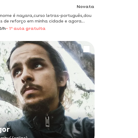
Novata
nome é nayara,curso letras-português,dou
s de reforço em minha cidade e agora
otamente!
0/h
1
a
aula gratuita
gor