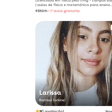
Licenciada em física pelo ifmg – campus b
| aulas de física e matemática para ensino
médio e reforço escolar
R$50/h
1
a
aula gratuita
Larissa
Bambuí (online)
5
(1 avaliação)
No