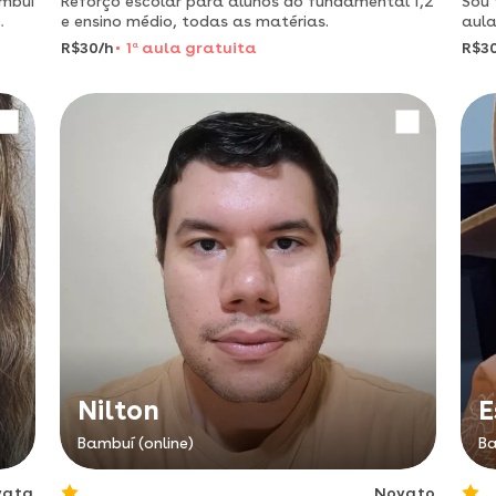
ambuí
Reforço escolar para alunos do fundamental 1,2
Sou 
e ensino médio, todas as matérias.
aula
níve
R$30/h
1
a
aula gratuita
R$3
qual
Nilton
E
Bambuí (online)
Ba
vata
Novato