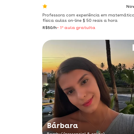
No
Professora com experiência em matemática
física aulas on-line $ 50 reais a hora
R$50/h
1
a
aula gratuita
Bárbara