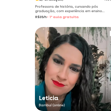
Professora de história, cursando pós
graduação, com experiência em ensino
fundamental e médio
R$35/h
1
a
aula gratuita
Leticia
Bambuí (online)