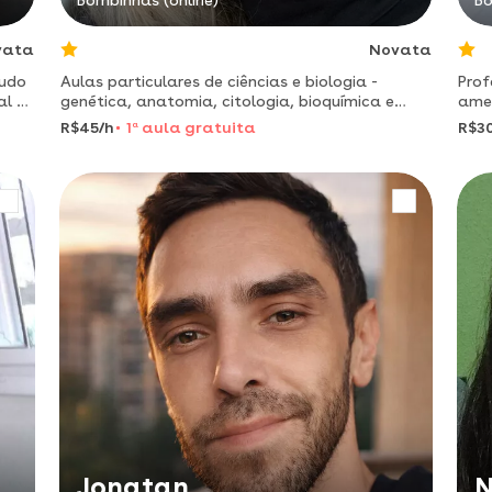
Bombinhas (online)
Bo
vata
Novata
judo
Aulas particulares de ciências e biologia -
Professor 
al e
genética, anatomia, citologia, bioquímica e
ame
e
microbiologia.
tera
R$45/h
1
a
aula gratuita
R$3
Jonatan
N