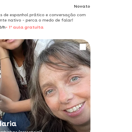
Novato
s de espanhol prático e conversação com
nte nativo – perca o medo de falar!
0/h
1
a
aula gratuita
aria