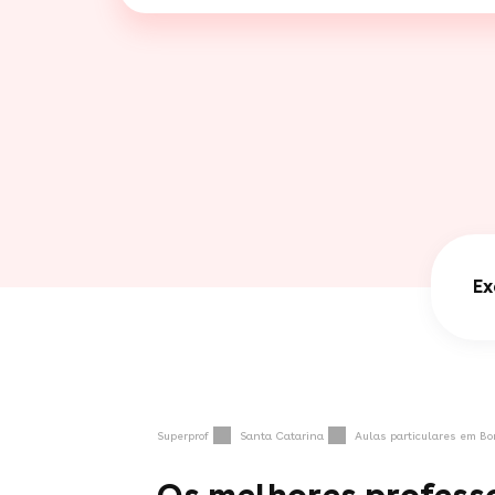
Ex
Superprof
Santa Catarina
Aulas particulares em B