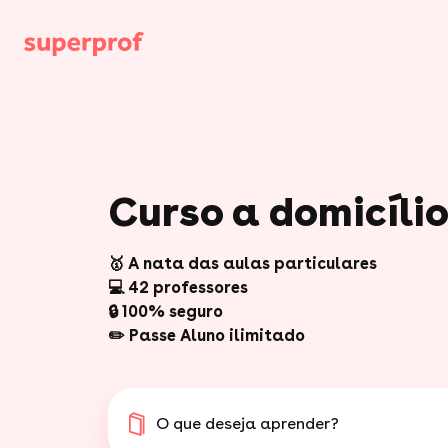
Curso a domicíli
🥇 A nata das aulas particulares
💻 42 professores
🔒 100% seguro
✏️ Passe Aluno ilimitado
O que deseja aprender?