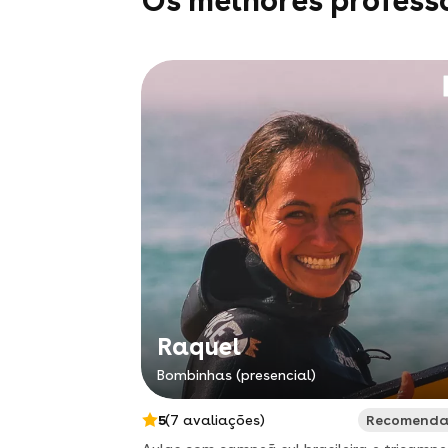
Os melhores profess
Raquel
Bombinhas (presencial)
5
(7 avaliações)
Recomend