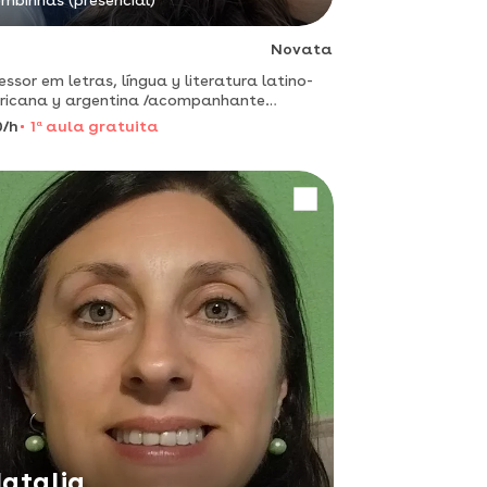
mbinhas (presencial)
Novata
em letras, língua y literatura latino-
ricana y argentina /acompanhante
pêutico para tdh e autismo
0/h
1
a
aula gratuita
atalia