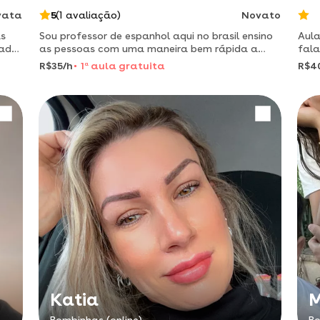
vata
5
(1 avaliação)
Novato
as
Sou professor de espanhol aqui no brasil ensino
Aula
rada
as pessoas com uma maneira bem rápida a
fala
ista
dominar o espanhol.
R$35/h
1
a
aula gratuita
R$4
Katia
M