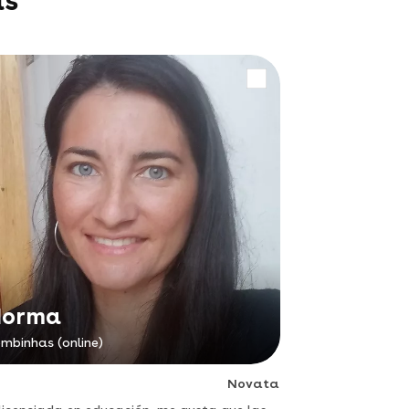
as
Norma
mbinhas (online)
Novata