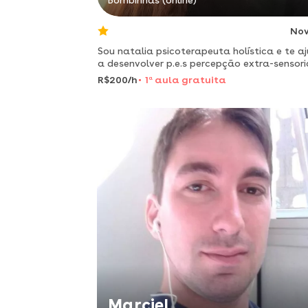
Bombinhas (online)
No
Sou natalia psicoterapeuta holística e te a
a desenvolver p.e.s percepção extra-sensori
v.e.o visão extra ocular. também praticas d
R$200/h
1
a
aula gratuita
respiração e telekinesis. @jupiternacasa2
Marciel