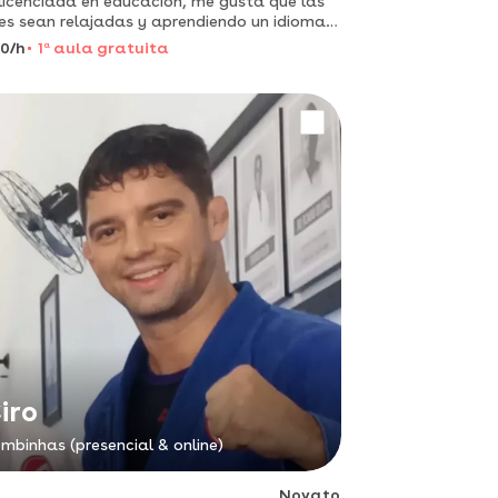
licenciada en educación, me gusta que las
es sean relajadas y aprendiendo un idioma
forma espontanea
0/h
1
a
aula gratuita
iro
mbinhas (presencial & online)
Novato