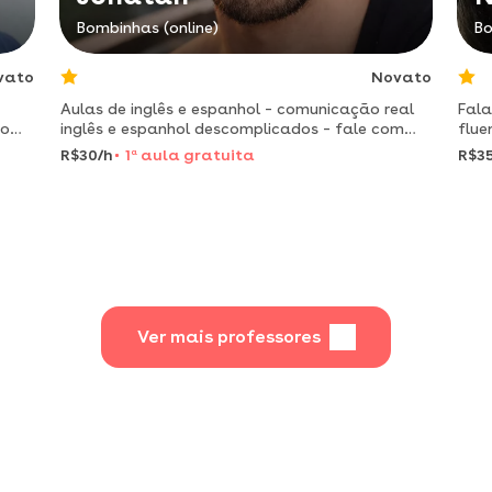
Bombinhas (online)
Bo
vato
Novato
Aulas de inglês e espanhol – comunicação real
Fala
do
inglês e espanhol descomplicados – fale com
flue
confiança
prof
R$30/h
1
a
aula gratuita
R$35
foca
estu
Ver mais professores