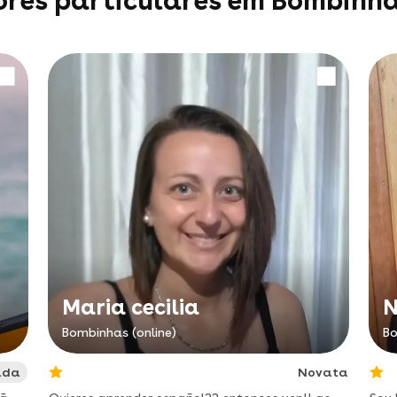
ores particulares em Bombinh
Maria cecilia
Bombinhas (online)
Bo
ada
Novata