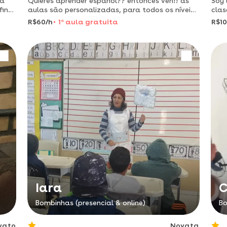
eã
Quieres aprender español?? entonces ven!! as
Soy 
fing
aulas são personalizadas, para todos os níveis
clas
eis,
e idades com flexibilidade de horários e no
de 
R$60/h
1
a
aula gratuita
R$10
conforto da sua casa.
Iara
C
Bombinhas (presencial & online)
Bo
vato
Novata