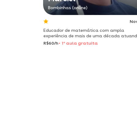
Bombinhas (online)
No
Educador de matemática com ampla
experiência de mais de uma década atuan
em todos os níveis escolares.
R$60/h
1
a
aula gratuita