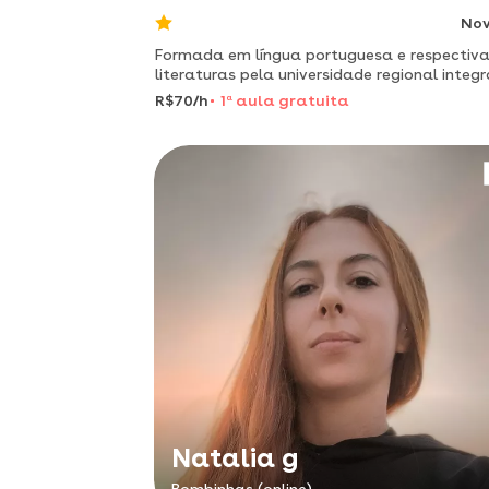
No
Formada em língua portuguesa e respectiv
literaturas pela universidade regional integ
do alto uruguai e das missões - uri. especial
R$70/h
1
a
aula gratuita
em gêneros textuais e gramática.
Natalia g