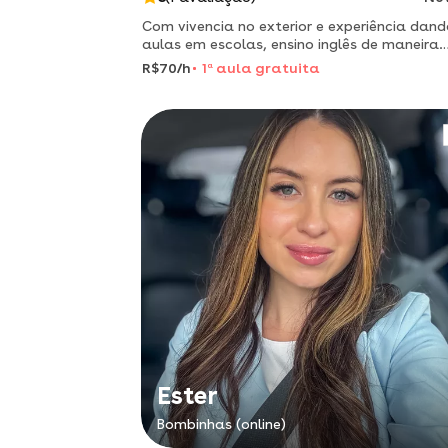
Com vivencia no exterior e experiência dand
aulas em escolas, ensino inglês de maneira
presencial e a distância.
R$70/h
1
a
aula gratuita
Ester
Bombinhas (online)