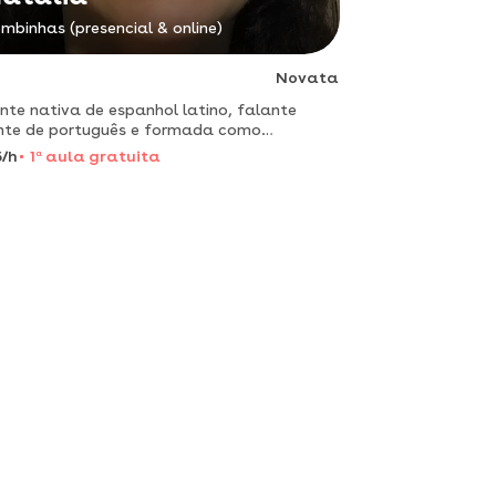
mbinhas (presencial & online)
Novata
nte nativa de espanhol latino, falante
nte de português e formada como
essora de língua inglesa e pedagogia
/h
1
a
aula gratuita
da em aprendizagem de alunos que
dam uma língua estrangeira.