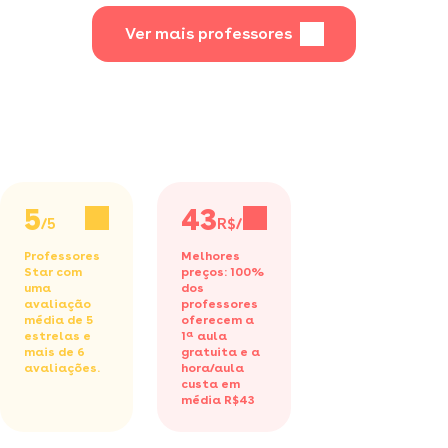
Ver mais professores
5
43
/5
R$/h
Professores
Melhores
Star com
preços: 100%
uma
dos
avaliação
professores
média de 5
oferecem a
estrelas e
1ª aula
mais de 6
gratuita
e a
avaliações.
hora/aula
custa em
média R$43