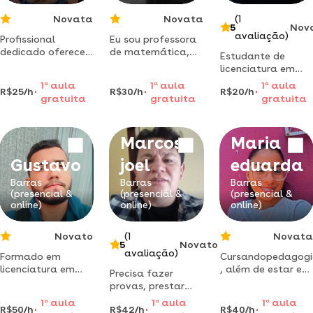
Novata
Novata
(1
5
Nov
avaliação)
Profissional
Eu sou professora
dedicado oferece
de matemática,
Estudante de
serviços completos
focada em tornar
licenciatura em
com compromisso
o aprendizado
matemática,
1
a
aula
1
a
aula
1
a
aula
agilidade e
claro e eficiente.
R$25/h
R$30/h
R$20/h
busco ensinar os
gratuita
gratuita
gratuita
execelente
alunos utilizando
atendimento corre
métodos
inovadores e
Marcos
Maria
tirando aquela
ideia errada de
Gustavo
joel
eduarda
que a matemática
é chata.
Barras
Barras
Barras
(presencial &
(presencial &
(presencial &
online)
online)
online)
Novato
(1
Novata
5
Novato
avaliação)
Formado em
Cursandopedagog
licenciatura em
, além de estar em
Precisa fazer
matemática e pós
um curso pré-
provas, prestar
graduado na área
militar, gosto de
concursos ou se
1
a
aula
1
a
aula
1
a
aula
no mercado a três
ensinar de maneira
R$50/h
R$42/h
R$40/h
preparar ainda