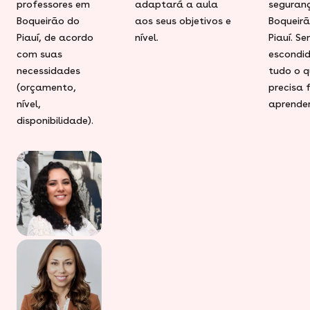
professores em
adaptará a aula
seguran
Boqueirão do
aos seus objetivos e
Boqueir
Piauí, de acordo
nível.
Piauí. S
com suas
escondid
necessidades
tudo o q
(orçamento,
precisa 
nível,
aprender
disponibilidade).