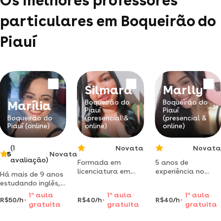
Os melhores professores
particulares em Boqueirão do
Piauí
Silmara
Marlly
Boqueirão do
Boqueirão do
Marília
Piauí
Piauí
Boqueirão do
(presencial &
(presencial &
Piauí (online)
online)
online)
(1
Novata
Novata
5
Novata
avaliação)
Formada em
5 anos de
licenciatura em
experiência no
Há mais de 9 anos
matemática,
ensino
estudando inglês,
trabalho na
fundamental e
encontrei a
1
a
aula
1
a
aula
1
a
aula
educação a 8
médio,
R$50/h
R$40/h
R$40/h
solução para
gratuita
gratuita
gratuita
anos. ensino
trabalhando com
destravá-lo em 2
fundamental e
biologia,
principais