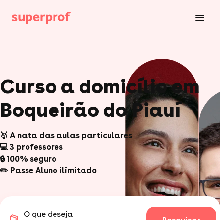
Curso a domicílio em
Boqueirão do Piauí
🥇 A nata das aulas particulares
💻 3 professores
🔒 100% seguro
✏️ Passe Aluno ilimitado
O que deseja
Pesquisar