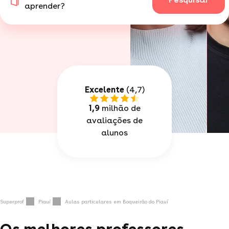
aprender?
Excelente
(4,7)
1,9
milhão de
avaliações de
alunos
Superprof
Piauí
Aulas particulares em Boqueirão do Piauí