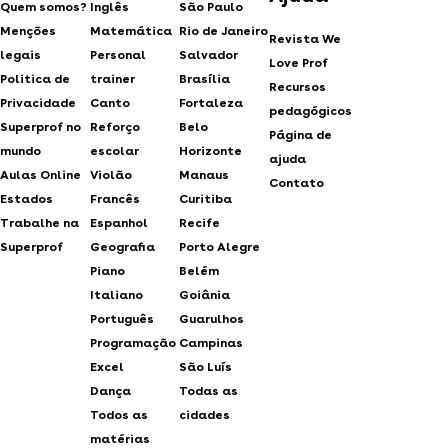
Quem somos?
Inglês
São Paulo
Menções
Matemática
Rio de Janeiro
Revista We
legais
Personal
Salvador
Love Prof
Politica de
trainer
Brasília
Recursos
Privacidade
Canto
Fortaleza
pedagógicos
Superprof no
Reforço
Belo
Página de
mundo
escolar
Horizonte
ajuda
Aulas Online
Violão
Manaus
Contato
Estados
Francês
Curitiba
Trabalhe na
Espanhol
Recife
Superprof
Geografia
Porto Alegre
Piano
Belém
Italiano
Goiânia
Português
Guarulhos
Programação
Campinas
Excel
São Luís
Dança
Todas as
Todos as
cidades
matérias