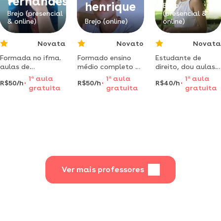
fernandes
henrique
objetivoé fazer vc
Brejo
Brejo (presencial
(presencial &
crescer na sua
& online)
Brejo (online)
online)
vida acadêmica.
Novata
Novato
Novata
Formada no ifma.
Formado ensino
Estudante de
aulas de
médio completo e
direito, dou aulas
matemática para
técnico em
de humanas para
1
a
aula
1
a
aula
1
a
aula
R$50/h
R$50/h
R$40/h
todos os níveis.
serviços jurídicos
alunos do ensino
gratuita
gratuita
gratuita
aulas
pelo instituto de
médio.
descontraídas
educação, ciência
e tecnologia do
maranhão.
habilidade na área
de exatas.
Ver mais professores