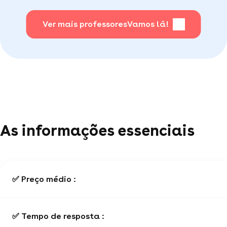
(por telefone e e-mail, 5J/7).
fácil
.
Ver mais professores
Vamos lá!
Para saber + acesse nossa página de perguntas
mais frequentes
.
As informações essenciais
✅ Preço médio :
✅ Tempo de resposta :