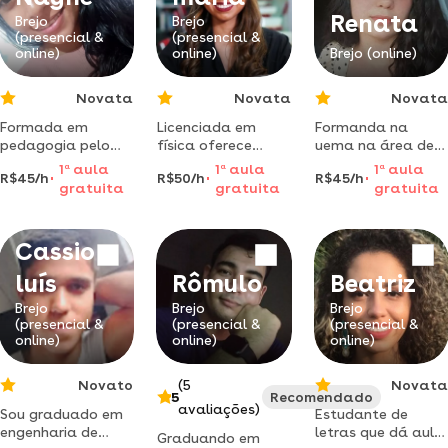
Renata
Brejo
Brejo
(presencial &
(presencial &
online)
online)
Brejo (online)
Novata
Novata
Novata
Formada em
Licenciada em
Formanda na
pedagogia pelo
física oferece
uema na área de
instituto de ensino
aulas didáticas
licenciatura em
1
a
aula
1
a
aula
1
a
aula
R$45/h
R$50/h
R$45/h
superior
com foco em
exatas,apresenta
gratuita
gratuita
gratuita
múltiplo(iesm)
resolução de
uma didática que
aprender pode ser
problemas e
visa auxiliar o
leve – reforço e
vestibulares.
aluno para que ele
Cassio
acompanhamento
professora
tenha o melhor
com empatia.
experiente dá
proveito de suas
luís
Rômulo
Beatriz
aulas de física
capacidades.
para o ensino
Brejo
Brejo
Brejo
(presencial &
(presencial &
(presencial &
médio com
online)
online)
online)
metodologia
prática e
contextualizada.
Novato
(5
Novata
5
Recomendado
avaliações)
Sou graduado em
Estudante de
engenharia de
letras que dá aula
Graduando em