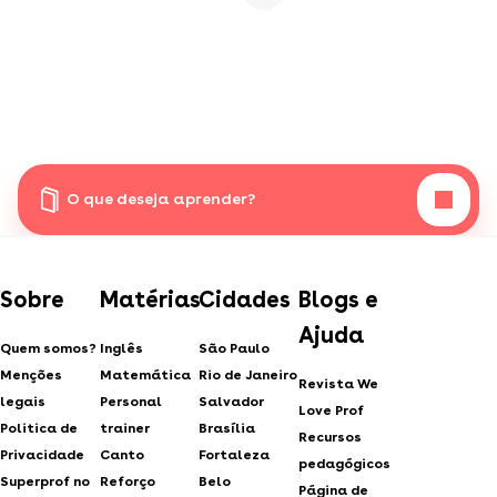
O que deseja aprender?
Sobre
Matérias
Cidades
Blogs e
Ajuda
Quem somos?
Inglês
São Paulo
Menções
Matemática
Rio de Janeiro
Revista We
legais
Personal
Salvador
Love Prof
Politica de
trainer
Brasília
Recursos
Privacidade
Canto
Fortaleza
pedagógicos
Superprof no
Reforço
Belo
Página de