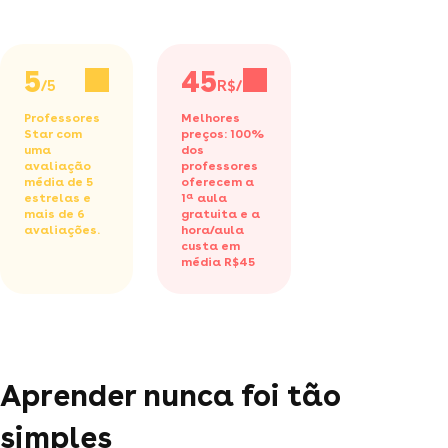
5
45
/5
R$/h
Professores
Melhores
Star com
preços: 100%
uma
dos
avaliação
professores
média de 5
oferecem a
estrelas e
1ª aula
mais de 6
gratuita
e a
avaliações.
hora/aula
custa em
média R$45
Aprender nunca foi tão
simples