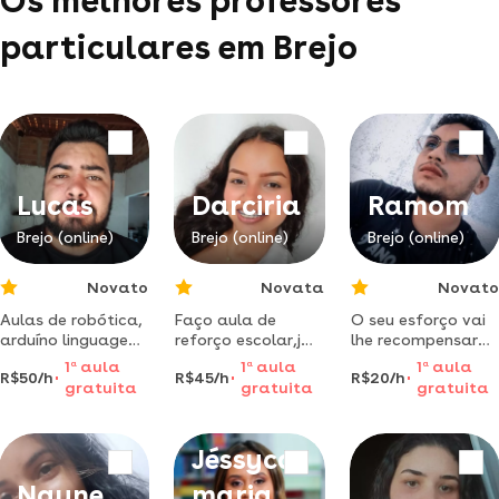
Os melhores professores
particulares em Brejo
Lucas
Darciria
Ramom
Brejo (online)
Brejo (online)
Brejo (online)
Novato
Novata
Novato
Aulas de robótica,
Faço aula de
O seu esforço vai
arduíno linguagem
reforço escolar,já
lhe recompensar
c lógica pra
fiz alguns cursos
um dia acredito
1
a
aula
1
a
aula
1
a
aula
R$50/h
R$45/h
R$20/h
programação e
como introdução
em você 🫵
gratuita
gratuita
gratuita
muito mais
da rede de
computadores...
Jéssyca
Nayne
maria