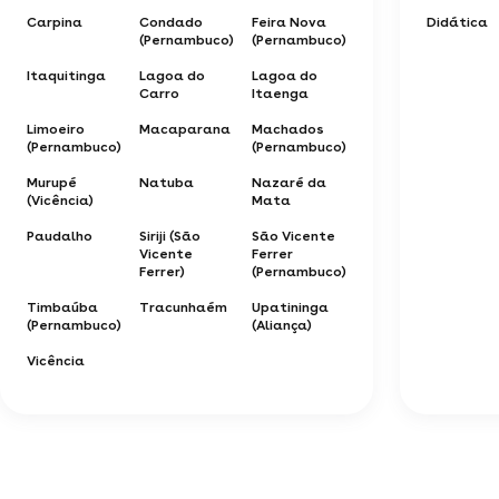
Carpina
Condado
Feira Nova
Didática
(Pernambuco)
(Pernambuco)
Itaquitinga
Lagoa do
Lagoa do
Carro
Itaenga
Limoeiro
Macaparana
Machados
(Pernambuco)
(Pernambuco)
Murupé
Natuba
Nazaré da
(Vicência)
Mata
Paudalho
Siriji (São
São Vicente
Vicente
Ferrer
Ferrer)
(Pernambuco)
Timbaúba
Tracunhaém
Upatininga
(Pernambuco)
(Aliança)
Vicência