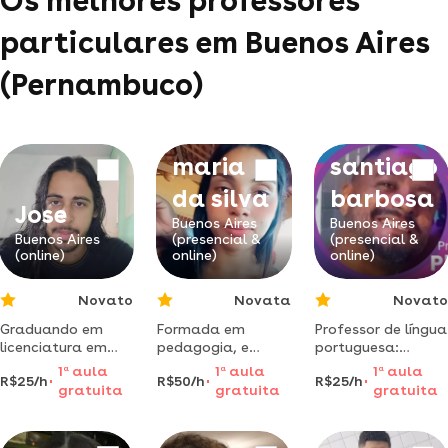
Os melhores professores
particulares em Buenos Aires
(Pernambuco)
Plínio
Vanessa
márcio
maria
santiago
da silva
barbosa
Jose
Buenos Aires
Buenos Aires
Buenos Aires
(presencial &
(presencial &
(online)
online)
online)
Novato
Novata
Novato
Graduando em
Formada em
Professor de língua
licenciatura em
pedagogia, e
portuguesa:
matemática na
cursando
graduação em
1
a
aula
1
a
aula
1
a
aula
R$25/h
R$50/h
R$25/h
upe, com base em
psicopedagogia,
letras, licenciatura
gratuita
gratuita
gratuita
engenharia da
todas as
plena em
ufpe, oferece
matérias,
português. (falub)
aulas de
principalmente
pós - graduação