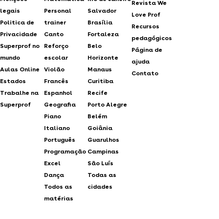
Revista We
legais
Personal
Salvador
Love Prof
Politica de
trainer
Brasília
Recursos
Privacidade
Canto
Fortaleza
pedagógicos
Superprof no
Reforço
Belo
Página de
mundo
escolar
Horizonte
ajuda
Aulas Online
Violão
Manaus
Contato
Estados
Francês
Curitiba
Trabalhe na
Espanhol
Recife
Superprof
Geografia
Porto Alegre
Piano
Belém
Italiano
Goiânia
Português
Guarulhos
Programação
Campinas
Excel
São Luís
Dança
Todas as
Todos as
cidades
matérias