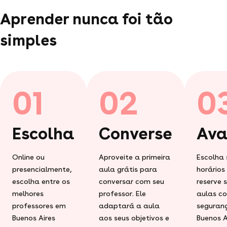
Aprender nunca foi tão
simples
01
02
0
Escolha
Converse
Ava
Online ou
Aproveite a primeira
Escolha 
presencialmente,
aula grátis para
horários
escolha entre os
conversar com seu
reserve 
melhores
professor. Ele
aulas c
professores em
adaptará a aula
seguran
Buenos Aires
aos seus objetivos e
Buenos A