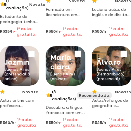
(1
Novata
Novato
5
Novato
avaliação)
Formada em
Leciono aulas de
licenciatura em
inglês e de direito
Estudante de
biologia,
(constitucional,
pedagogia tenho
habilitada para
penal e tributário),
experiência em
1
a
aula
1
a
aula
1
a
aula
ensinar ciências e
venha aprender em
R$35/h
R$50/h
R$50/h
educação infantil,
gratuita
gratuita
gratuita
biologia.
um metódo
fundamental 1 e
metodologia
diferente e
jovens e adultos.
diversificada
inovador.
trabalho a 3 anos
buscando a
satisfação
com aulas de
Maria
integração dos
garantida!
reforço escolar.
Jazmin
Álvaro
conteúdos
clara
Buenos Aires
Buenos Aires
(presencial &
Buenos Aires
(Pernambuco)
online)
(online)
(presencial)
Novata
(8
Novato
5
Recomendada
avaliações)
Aulas online com
Aulas/reforços de
profesora
geografia e
Descubra a língua
particular de
atualidades em
francesa com uma
espanhol nativa,
escolas ou
professora
1
a
aula
1
a
aula
1
a
aula
fluencia
domicílios no
R$60/h
R$50/h
R$25/h
experiente que
gratuita
gratuita
gratuita
garantida! aulas
estado de
viveu na frança!