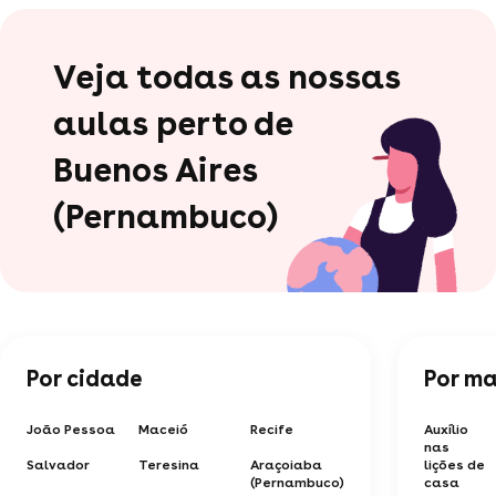
Veja todas as nossas
aulas perto de
Buenos Aires
(Pernambuco)
Por cidade
Por ma
João Pessoa
Maceió
Recife
Auxílio
nas
Salvador
Teresina
Araçoiaba
lições de
(Pernambuco)
casa