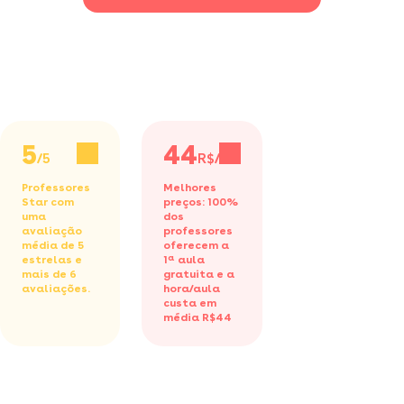
5
44
/5
R$/h
Professores
Melhores
Star com
preços: 100%
uma
dos
avaliação
professores
média de 5
oferecem a
estrelas e
1ª aula
mais de 6
gratuita
e a
avaliações.
hora/aula
custa em
média R$44