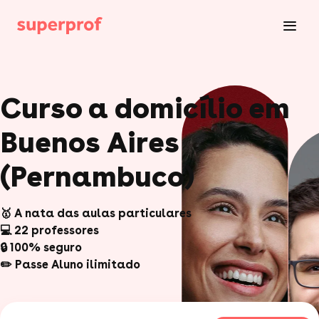
Curso a domicílio em
Buenos Aires
(Pernambuco)
🥇 A nata das aulas particulares
💻 22 professores
🔒 100% seguro
✏️ Passe Aluno ilimitado