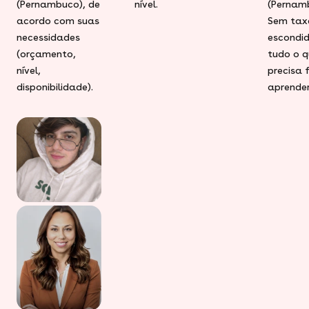
(Pernambuco), de
nível.
(Pernam
acordo com suas
Sem tax
necessidades
escondid
(orçamento,
tudo o q
nível,
precisa 
disponibilidade).
aprender