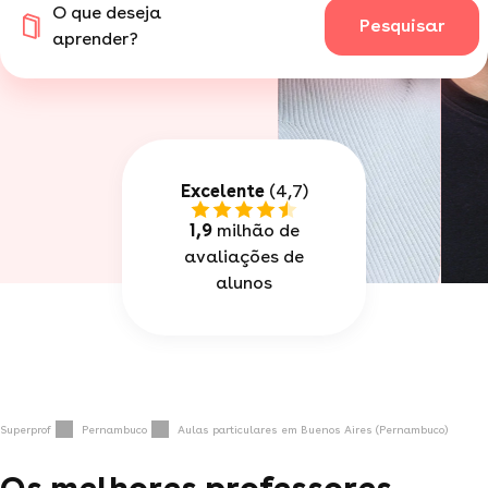
O que deseja
Pesquisar
aprender?
Excelente
(4,7)
1,9
milhão de
avaliações de
alunos
Superprof
Pernambuco
Aulas particulares em Buenos Aires (Pernambuco)