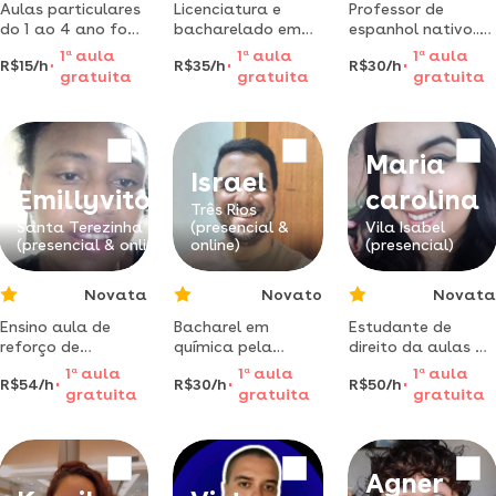
Aulas particulares
Licenciatura e
Professor de
do 1 ao 4 ano fo
bacharelado em
espanhol nativo..
ensino
filosofia,
quer aprender a
1
a
aula
1
a
aula
1
a
aula
R$15/h
R$35/h
R$30/h
funfamental!
atualmente
falar uma dos
gratuita
gratuita
gratuita
aulas
estudante de
idiomas mas
expecializadas
pedagogia no
importante do
segundo período.
mundo. então bora
lá..
Maria
Israel
Emillyvitoria
carolina
Três Rios
Santa Terezinha
(presencial &
Vila Isabel
(presencial & online)
online)
(presencial)
Novata
Novato
Novata
Ensino aula de
Bacharel em
Estudante de
reforço de
química pela
direito da aulas de
matemática para
universidade
português online
1
a
aula
1
a
aula
1
a
aula
R$54/h
R$30/h
R$50/h
crianças do ensino
federal fluminense
para todas as
gratuita
gratuita
gratuita
fundamental do 1
(uff) e pós
idades.
ano ao 6 ano
graduado em
engenharia da
qualidade e
Agner
produtividade.