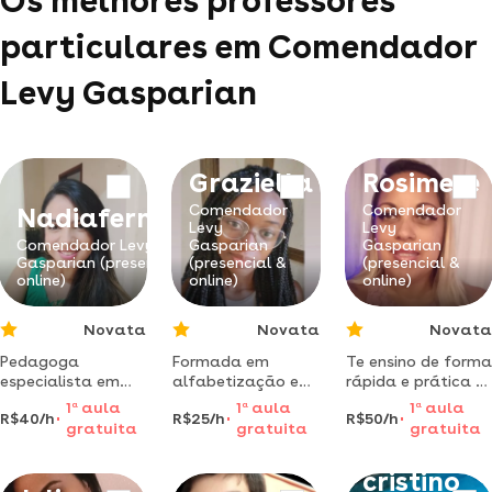
Os melhores professores
particulares em Comendador
Levy Gasparian
Graziella
Rosimere
Comendador
Comendador
Nadiafernanda
Levy
Levy
Comendador Levy
Gasparian
Gasparian
Gasparian (presencial &
(presencial &
(presencial &
online)
online)
online)
Novata
Novata
Novata
Pedagoga
Formada em
Te ensino de forma
especialista em
alfabetização e
rápida e prática a
alfabetização
letramento,
fazer jogos de
1
a
aula
1
a
aula
1
a
aula
R$40/h
R$25/h
R$50/h
eeducação
matemática
banheiro,toucas
gratuita
gratuita
gratuita
Ramon
especial.
básica para nível
,tapetes de crochê
desenvolvimento
fundamental,
cristino
da leitura e
psicopedagogia