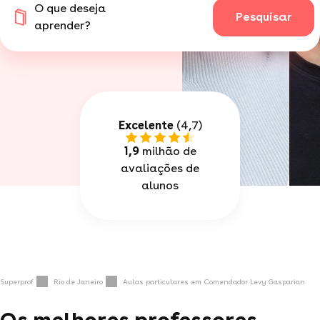
O que deseja
Pesquisar
aprender?
Excelente
(4,7)
1,9
milhão de
avaliações de
alunos
Superprof
Rio de Janeiro
Aulas particulares em Comendador Levy Gasparian