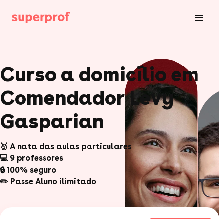
Curso a domicílio em
Comendador Levy
Gasparian
🥇 A nata das aulas particulares
💻 9 professores
🔒 100% seguro
✏️ Passe Aluno ilimitado