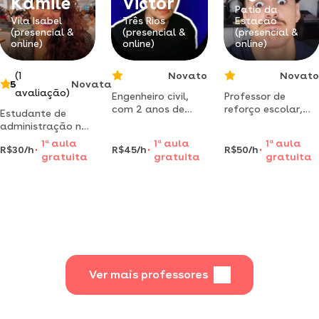
Kamile
Victor
Patio da
Vila Isabel
Três Rios
Estacao
(presencial &
(presencial &
(presencial &
online)
online)
online)
(1
Novato
Novato
5
Novata
avaliação)
Engenheiro civil,
Professor de
com 2 anos de
reforço escolar,
Estudante de
experiencia como
foco em
administração na
professor de
matemática,
ufrrj - dou aulas de
1
a
aula
1
a
aula
1
a
aula
matemática nível
geometria,
R$30/h
R$45/h
R$50/h
matemática e
gratuita
gratuita
gratuita
fundamental e
ciências, inglês e
conhecimentos
médio.
derivados
fundamentais
correlatos
Ver mais professores