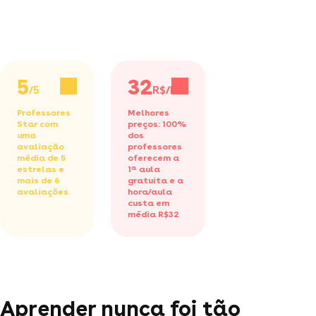
5
32
/5
R$/h
Professores
Melhores
Star com
preços: 100%
uma
dos
avaliação
professores
média de 5
oferecem a
estrelas e
1ª aula
mais de 6
gratuita
e a
avaliações.
hora/aula
custa em
média R$32
Aprender nunca foi tão