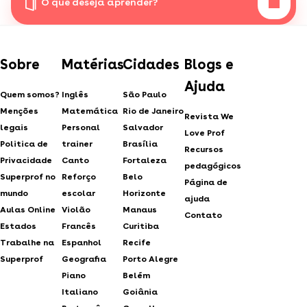
O que deseja aprender?
Sobre
Matérias
Cidades
Blogs e
Ajuda
Quem somos?
Inglês
São Paulo
Menções
Matemática
Rio de Janeiro
Revista We
legais
Personal
Salvador
Love Prof
Politica de
trainer
Brasília
Recursos
Privacidade
Canto
Fortaleza
pedagógicos
Superprof no
Reforço
Belo
Página de
mundo
escolar
Horizonte
ajuda
Aulas Online
Violão
Manaus
Contato
Estados
Francês
Curitiba
Trabalhe na
Espanhol
Recife
Superprof
Geografia
Porto Alegre
Piano
Belém
Italiano
Goiânia