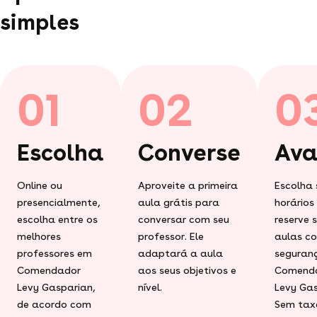
simples
01
02
0
Escolha
Converse
Ava
Online ou
Aproveite a primeira
Escolha 
presencialmente,
aula grátis para
horários
escolha entre os
conversar com seu
reserve 
melhores
professor. Ele
aulas c
professores em
adaptará a aula
seguran
Comendador
aos seus objetivos e
Comend
Levy Gasparian,
nível.
Levy Gas
de acordo com
Sem tax