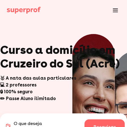
Curso a domicílio em
Cruzeiro do Sul (Acre)
🥇 A nata das aulas particulares
💻 2 professores
🔒 100% seguro
✏️ Passe Aluno ilimitado
O que deseja
Pesquisar