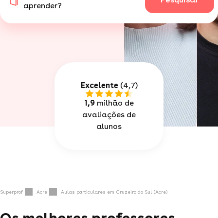
aprender?
Excelente
(4,7)
1,9
milhão de
avaliações de
alunos
Superprof
Acre
Aulas particulares em Cruzeiro do Sul (Acre)