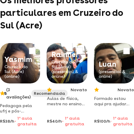
Os melhores professores
particulares em Cruzeiro do
Sul (Acre)
Rainner
Yasmim
Cruzeiro do
Luan
Cruzeiro do
Sul (Acre)
Sul (Acre)
(presencial &
(presencial &
(online)
online)
online)
(3
Novato
Novato
5
Recomendada
avaliações)
Aulas de física,
Formado estou
mestre no ensino
aqui pra ajudar
Pedagoga pela
de física pela
com reforço
ufrj e pós-
universidade
escolar e ensinar
graduanda pela
1
a
aula
1
a
aula
1
a
aula
federal do acre
vocês como
R$38/h
R$40/h
R$100/h
usp, ensino seu
gratuita
gratuita
gratuita
resolver
filho a ler, escrever
matemática
e estudar com