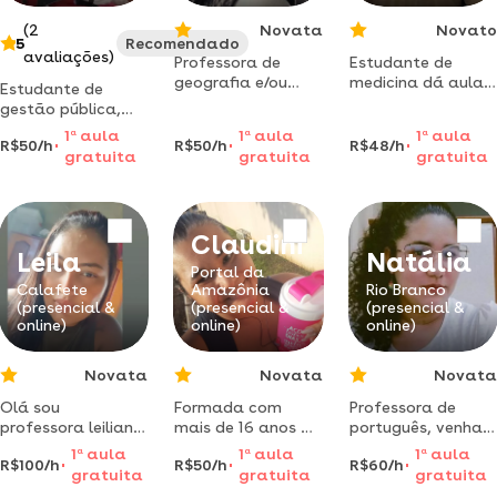
emagrecimen
(2
Novata
Novato
5
Recomendado
avaliações)
Professora de
Estudante de
geografia e/ou
medicina dá aulas
Estudante de
inglês. vamos
de biologia,
gestão pública,
aprender da
linguagens e
aulas em diversas
1
a
aula
1
a
aula
1
a
aula
melhor forma
redação para
R$50/h
R$50/h
R$48/h
áreas, vem comigo
gratuita
gratuita
gratuita
possível!
alunos do ensino
aprender vem!
médio ou pré-
vestibular
Claudini
Leila
Natália
Portal da
Calafete
Amazônia
Rio Branco
(presencial &
(presencial &
(presencial &
online)
online)
online)
Novata
Novata
Novata
Olá sou
Formada com
Professora de
professora leiliane
mais de 16 anos de
português, venha
estou pronta para
experiência, amo o
aprender de forma
1
a
aula
1
a
aula
1
a
aula
R$100/h
R$50/h
R$60/h
ensinar e
que faç, posso te
personalizada e
gratuita
gratuita
gratuita
alfabetizar seu
ajudar!!
eficiente! oi, meu