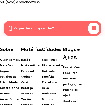
Sul (Acre) e redondezass.
O que deseja aprender?
Sobre
Matérias
Cidades
Blogs e
Ajuda
Quem somos?
Inglês
São Paulo
Menções
Matemática
Rio de Janeiro
Revista We
legais
Personal
Salvador
Love Prof
Politica de
trainer
Brasília
Recursos
Privacidade
Canto
Fortaleza
pedagógicos
Superprof no
Reforço
Belo
Página de
mundo
escolar
Horizonte
ajuda
Aulas Online
Violão
Manaus
Contato
Estados
Francês
Curitiba