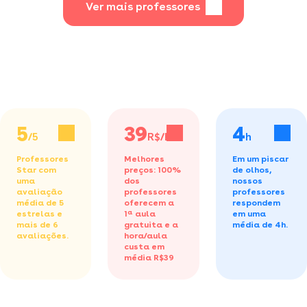
Ver mais professores
5
39
4
/5
R$/h
h
Professores
Melhores
Em um piscar
Star com
preços: 100%
de olhos,
uma
dos
nossos
avaliação
professores
professores
média de 5
oferecem a
respondem
estrelas e
1ª aula
em uma
mais de 6
gratuita
e a
média de 4h.
avaliações.
hora/aula
custa em
média R$39