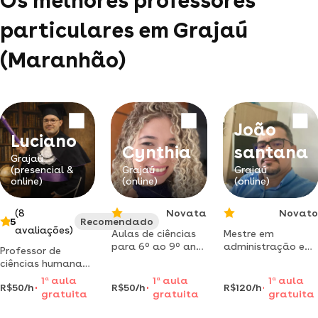
Os melhores professores
particulares em Grajaú
(Maranhão)
João
Luciano
Cynthia
santana
Grajaú
(presencial &
Grajaú
Grajaú
online)
(online)
(online)
(8
Novata
Novato
5
Recomendado
avaliações)
Aulas de ciências
Mestre em
para 6º ao 9º ano
administração e
Professor de
– explicação clara
contabilidade pela
ciências humanas,
e com paciência
fucape business
dá aulas de
1
a
aula
1
a
aula
1
a
aula
school e com
R$50/h
R$50/h
R$120/h
história, geografia,
gratuita
gratuita
gratuita
muita experiência
sociologia e
em cursinho
filosofia para