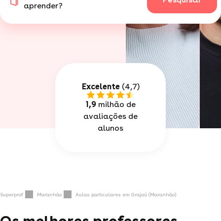
aprender?
Excelente
(4,7)
1,9
milhão de
avaliações de
alunos
Superprof
Maranhão
Aulas particulares em Grajaú (Maranhão)