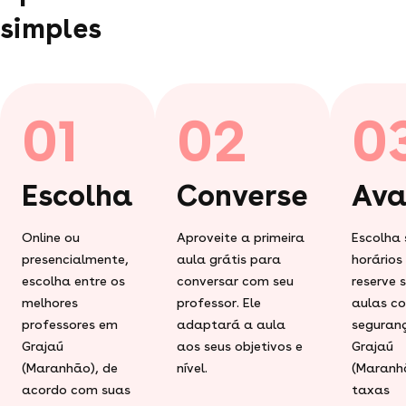
simples
01
02
0
Escolha
Converse
Ava
Online ou
Aproveite a primeira
Escolha 
presencialmente,
aula grátis para
horários
escolha entre os
conversar com seu
reserve 
melhores
professor. Ele
aulas c
professores em
adaptará a aula
seguran
Grajaú
aos seus objetivos e
Grajaú
(Maranhão), de
nível.
(Maranh
acordo com suas
taxas