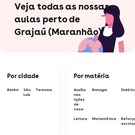
Veja todas as nossas
aulas perto de
Grajaú (Maranhão)
Por cidade
Por matéria
Belém
São
Teresina
Auxílio
Biologia
Didáti
Luís
nas
lições
de
casa
Leitura
Matemática
Reforç
escola