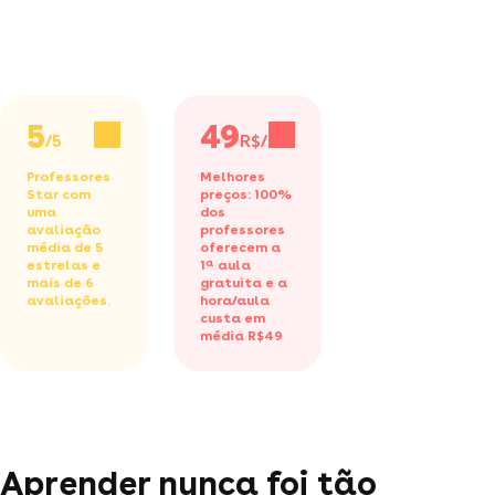
5
49
/5
R$/h
Professores
Melhores
Star com
preços: 100%
uma
dos
avaliação
professores
média de 5
oferecem a
estrelas e
1ª aula
mais de 6
gratuita
e a
avaliações.
hora/aula
custa em
média R$49
Aprender nunca foi tão