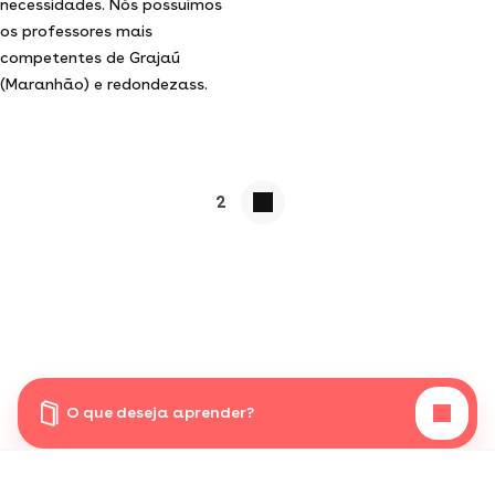
necessidades. Nós possuímos
os professores mais
competentes de Grajaú
(Maranhão) e redondezass.
2
O que deseja aprender?