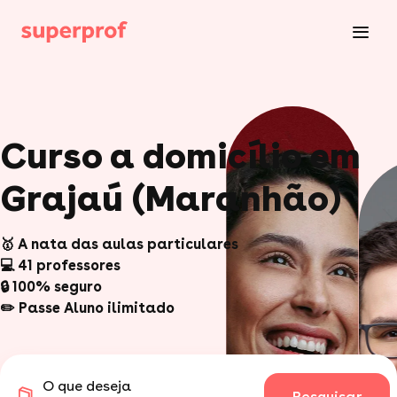
Curso a domicílio em
Grajaú (Maranhão)
🥇 A nata das aulas particulares
💻 41 professores
🔒 100% seguro
✏️ Passe Aluno ilimitado
O que deseja
Pesquisar