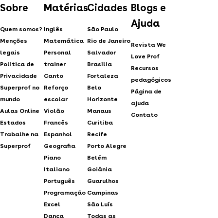
Sobre
Matérias
Cidades
Blogs e
Ajuda
Quem somos?
Inglês
São Paulo
Menções
Matemática
Rio de Janeiro
Revista We
legais
Personal
Salvador
Love Prof
Politica de
trainer
Brasília
Recursos
Privacidade
Canto
Fortaleza
pedagógicos
Superprof no
Reforço
Belo
Página de
mundo
escolar
Horizonte
ajuda
Aulas Online
Violão
Manaus
Contato
Estados
Francês
Curitiba
Trabalhe na
Espanhol
Recife
Superprof
Geografia
Porto Alegre
Piano
Belém
Italiano
Goiânia
Português
Guarulhos
Programação
Campinas
Excel
São Luís
Dança
Todas as