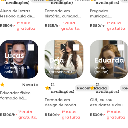
avaliações)
avaliação)
avaliações)
Aluna de letras
Formada em
Pregoeiro
lessiono aula de
história, cursando
municipal
inglês para todas
criminologia,
(reponsável por
1
a
aula
1
a
aula
1
a
aula
R$50/h
R$35/h
R$80/h
idades e níveis.
trabalho há 5
processos de
gratuita
gratuita
gratuita
anos no auxílio e
licitação). ensina
revisão de
como ganhar
trabalhos
licitações públicas
acadêmicos (como
com facilidade e
o tcc); dou aulas
sem mistério.
Lucas
de reforço em
Deja
Eduarda
diferentes
Gurupi
(presencial &
Gurupi
Gurupi
disciplinas.
online)
(presencial)
(online)
Novato
(2
(2
5
Recomendada
5
Re
avaliações)
avaliações)
Educador físico
formado há
Formada em
Olá, eu sou
alguns anos, em
design de moda.
estudante e dou
busca de novas
empresária e
aulas de reforço
1
a
aula
1
a
aula
1
a
aula
oportunidades
R$100/h
R$60/h
R$30/h
estilista da marca
para o melhor
gratuita
gratuita
gratuita
para apresentar
combinação. que
desempenho de
minhas
atua no mercado
alunos do ensino