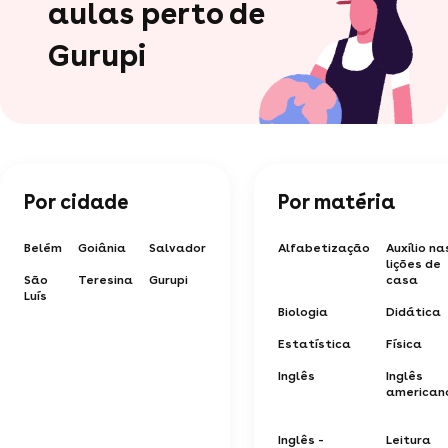
aulas perto de
Gurupi
Por cidade
Por matéria
Belém
Goiânia
Salvador
Alfabetização
Auxílio na
lições de
São
Teresina
Gurupi
casa
Luís
Biologia
Didática
Estatística
Física
Inglês
Inglês
american
Inglês -
Leitura