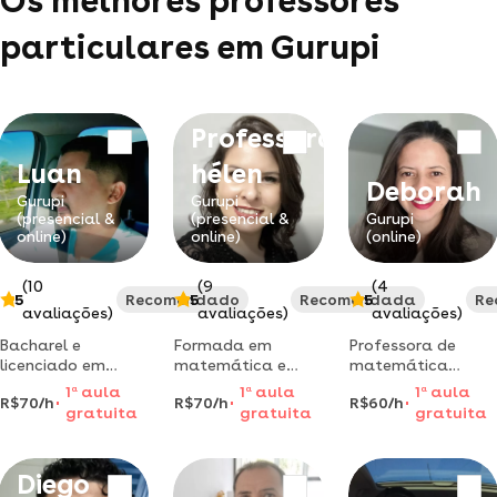
Os melhores professores
particulares em Gurupi
Professora
Luan
hélen
Deborah
Gurupi
Gurupi
(presencial &
(presencial &
Gurupi
online)
online)
(online)
(10
(9
(4
5
Recomendado
5
Recomendada
5
Re
avaliações)
avaliações)
avaliações)
Bacharel e
Formada em
Professora de
licenciado em
matemática e
matemática
química,
especialista em
graduada (ufpi) -
1
a
aula
1
a
aula
1
a
aula
R$70/h
R$70/h
R$60/h
terminando
docência no ensino
esp. em ensino
gratuita
gratuita
gratuita
licenciatura em
superior e em
(ifpi) | reforço
matemática e
metodologia do
escolar, concursos
especialização em
ensino da
e exatas para
Diego
docência no ensino
matemática e da
engenharia