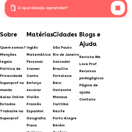
O que deseja aprender?
Sobre
Matérias
Cidades
Blogs e
Ajuda
Quem somos?
Inglês
São Paulo
Menções
Matemática
Rio de Janeiro
Revista We
legais
Personal
Salvador
Love Prof
Politica de
trainer
Brasília
Recursos
Privacidade
Canto
Fortaleza
pedagógicos
Superprof no
Reforço
Belo
Página de
mundo
escolar
Horizonte
ajuda
Aulas Online
Violão
Manaus
Contato
Estados
Francês
Curitiba
Trabalhe na
Espanhol
Recife
Superprof
Geografia
Porto Alegre
Piano
Belém