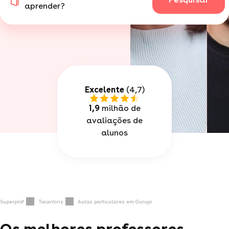
aprender?
Excelente
(4,7)
1,9
milhão de
avaliações de
alunos
Superprof
Tocantins
Aulas particulares em Gurupi