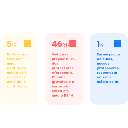
5
46
1
/5
R$/h
h
Professores
Melhores
Em um piscar
Star com
preços: 100%
de olhos,
uma
dos
nossos
avaliação
professores
professores
média de 5
oferecem a
respondem
estrelas e
1ª aula
em uma
mais de 18
gratuita
e a
média de 1h.
avaliações.
hora/aula
custa em
média R$46