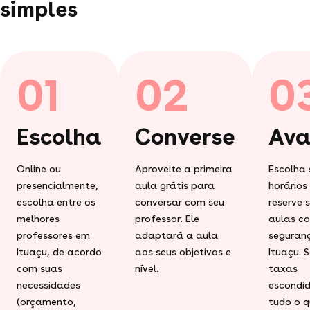
simples
01
02
0
Escolha
Converse
Ava
Online ou
Aproveite a primeira
Escolha 
presencialmente,
aula grátis para
horários
escolha entre os
conversar com seu
reserve 
melhores
professor. Ele
aulas c
professores em
adaptará a aula
seguran
Ituaçu, de acordo
aos seus objetivos e
Ituaçu. 
com suas
nível.
taxas
necessidades
escondid
(orçamento,
tudo o q