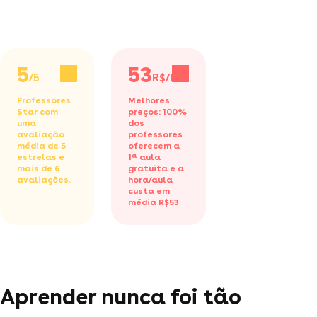
5
53
/5
R$/h
Professores
Melhores
Star com
preços: 100%
uma
dos
avaliação
professores
média de 5
oferecem a
estrelas e
1ª aula
mais de 6
gratuita
e a
avaliações.
hora/aula
custa em
média R$53
Aprender nunca foi tão