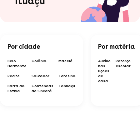
Ituaçu
Por cidade
Por matéria
Belo
Goiânia
Maceió
Auxílio
Reforço
Horizonte
nas
escolar
lições
Recife
Salvador
Teresina
de
casa
Barra da
Contendas
Tanhaçu
Estiva
do Sincorá