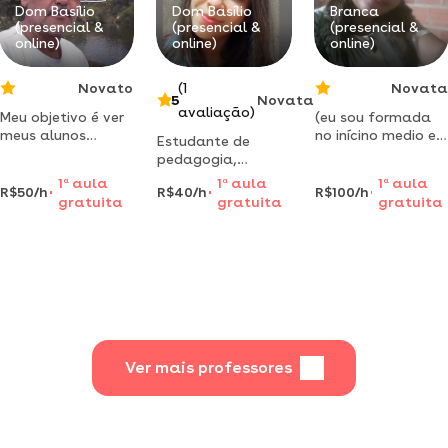
portuguesa com
hinos
Dom Basílio
Dom Basílio
Branca
(presencial &
(presencial &
(presencial &
foco em
congregacionais.
online)
online)
online)
linguagem.
Novato
(1
Novata
5
Novata
avaliação)
Meu objetivo é ver
(eu sou formada
meus alunos
no inícino medio eu
Estudante de
prosperarem.
insino bem eu mim
pedagogia,
através do
chamo débora da
disposta a te
1
a
aula
1
a
aula
1
a
aula
estímulo à
silva souza de
R$50/h
R$40/h
R$100/h
ajudar e auxiliar !
gratuita
gratuita
gratuita
confiança,
jesus )
cheia de carinho.
motivação e
persistência,
alcançamos juntos
resultados
surpreendentes
Ver mais professores