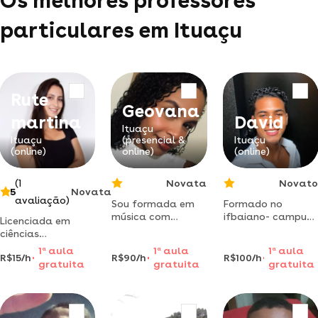
Os melhores professores
particulares em Ituaçu
Rute
Geovana
martina
David
Ituaçu
Ituaçu
(presencial &
Ituaçu
(online)
online)
(online)
(1
Novata
Novato
5
Novata
avaliação)
Sou formada em
Formado no
música com
ifbaiano- campus
Licenciada em
especialização em
guanambi,
ciências
canto coral.
licenciatura em
biológicas,
1
a
aula
1
a
aula
1
a
aula
durante minha
química.
R$15/h
R$90/h
R$100/h
cursando
gratuita
gratuita
gratuita
formação,
conteúdos de
matemática,
desenvolvi
ensino
cursos
habilidades
fundamental,
complementares
técnicas e
médio e superior.
ciências da