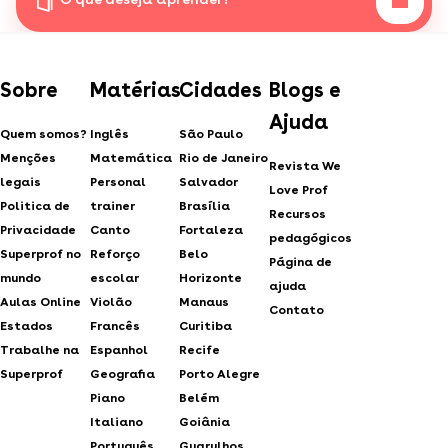
Sobre
Matérias
Cidades
Blogs e
Ajuda
Quem somos?
Inglês
São Paulo
Menções
Matemática
Rio de Janeiro
Revista We
legais
Personal
Salvador
Love Prof
Politica de
trainer
Brasília
Recursos
Privacidade
Canto
Fortaleza
pedagógicos
Superprof no
Reforço
Belo
Página de
mundo
escolar
Horizonte
ajuda
Aulas Online
Violão
Manaus
Contato
Estados
Francês
Curitiba
Trabalhe na
Espanhol
Recife
Superprof
Geografia
Porto Alegre
Piano
Belém
Italiano
Goiânia
Português
Guarulhos