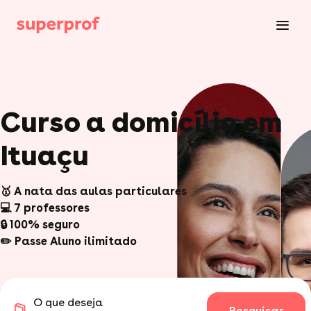
Curso a domicílio em
Ituaçu
🥇 A nata das aulas particulares
💻 7 professores
🔒 100% seguro
✏️ Passe Aluno ilimitado
O que deseja
Pesquisar