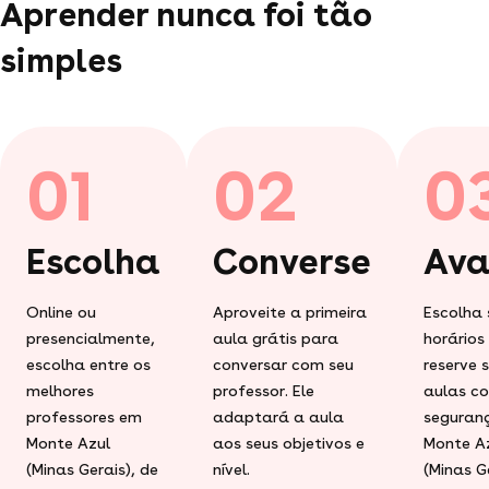
Aprender nunca foi tão
simples
01
02
0
Escolha
Converse
Ava
Online ou
Aproveite a primeira
Escolha 
presencialmente,
aula grátis para
horários
escolha entre os
conversar com seu
reserve 
melhores
professor. Ele
aulas c
professores em
adaptará a aula
seguran
Monte Azul
aos seus objetivos e
Monte A
(Minas Gerais), de
nível.
(Minas Ge