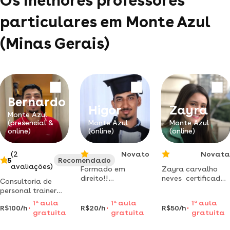
Os melhores professores
particulares em Monte Azul
(Minas Gerais)
Bernardo
Higor
Zayra
Monte Azul
(presencial &
Monte Azul
Monte Azul
online)
(online)
(online)
(2
Novato
Novata
5
Recomendado
avaliações)
Formado em
Zayra carvalho
direito!!
neves certificado
Consultoria de
professorde ensino
de espanhol - siele
personal trainer
fundamental i e ii e
• escrita: nível b2
com foco em
1
a
aula
1
a
aula
1
a
aula
ensino médio, foco
(cefr) • oral: nível
R$100/h
R$20/h
R$50/h
musculação e
gratuita
gratuita
gratuita
em
c1 (cefr)
calistenia,
desenvolvimento
incluindo sessões