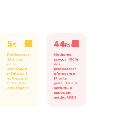
5
44
/5
R$/h
Professores
Melhores
Star com
preços: 100%
uma
dos
avaliação
professores
média de 5
oferecem a
estrelas e
1ª aula
mais de 6
gratuita
e a
avaliações.
hora/aula
custa em
média R$44