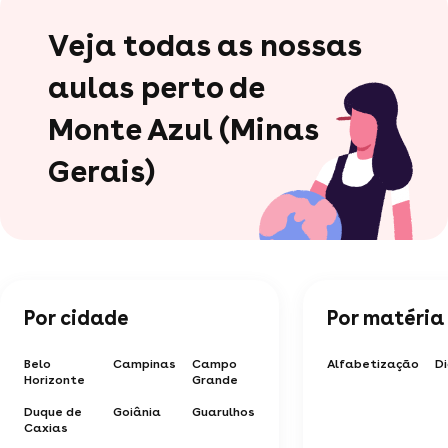
Veja todas as nossas
aulas perto de
Monte Azul (Minas
Gerais)
Por cidade
Por matéria
Belo
Campinas
Campo
Alfabetização
D
Horizonte
Grande
Duque de
Goiânia
Guarulhos
Caxias