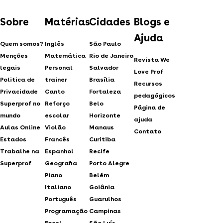
Sobre
Matérias
Cidades
Blogs e
Ajuda
Quem somos?
Inglês
São Paulo
Menções
Matemática
Rio de Janeiro
Revista We
legais
Personal
Salvador
Love Prof
Politica de
trainer
Brasília
Recursos
Privacidade
Canto
Fortaleza
pedagógicos
Superprof no
Reforço
Belo
Página de
mundo
escolar
Horizonte
ajuda
Aulas Online
Violão
Manaus
Contato
Estados
Francês
Curitiba
Trabalhe na
Espanhol
Recife
Superprof
Geografia
Porto Alegre
Piano
Belém
Italiano
Goiânia
Português
Guarulhos
Programação
Campinas
Excel
São Luís