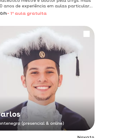
acêutico mestre e doutor pela ufrgs. mais
0 anos de experiência em aulas particulares
 o ensino médio, preparação para
0/h
1
a
aula gratuita
ursos e vestibulares. atendimento domicilar.
arlos
ntenegro (presencial & online)
Novato