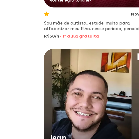
Montenegro (online)
No
Sou mãe de autista, estudei muito para
alfabetizar meu filho. nesse período, percebi que
tenho grande habilidade em alfabetização
R$60/h
1
a
aula gratuita
reforço escolar.
Jean