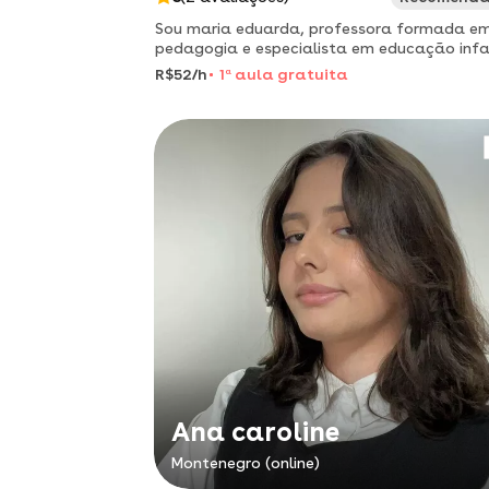
Sou maria eduarda, professora formada e
pedagogia e especialista em educação infa
e inclusiva. utilizo metodologias ativas par
R$52/h
1
a
aula gratuita
aprendizado eficaz, promovendo o
desenvolvimento integral dos al
Ana caroline
Montenegro (online)