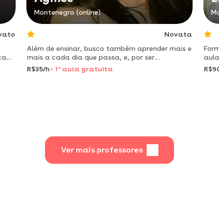
Montenegro (online)
Mo
vato
Novata
Além de ensinar, busco também aprender mais e
Form
ca
mais a cada dia que passa, e, por ser
aula
extremamente comunicativa, amo conhecer
mate
R$35/h
1
a
aula gratuita
R$9
novas pessoas!
Ver mais professores