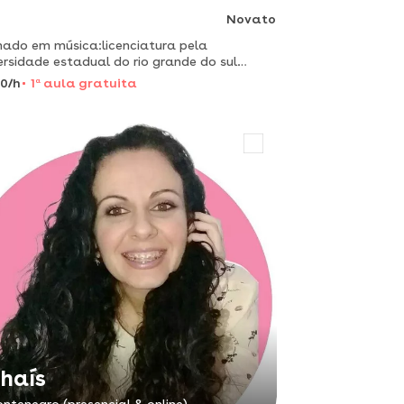
Novato
ado em música:licenciatura pela
ersidade estadual do rio grande do sul
gs) em 2020, com ênfase em piano. já atuou
0/h
1
a
aula gratuita
 professor de ensino fundamental e com
s particulares de instrumen
haís