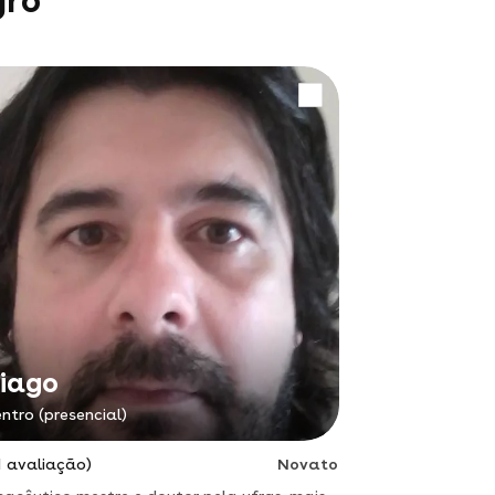
gro
iago
ntro (presencial)
1 avaliação)
Novato