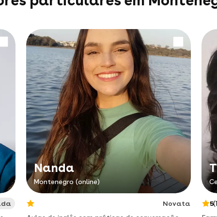
ores particulares em Montene
Nanda
T
Montenegro (online)
Ce
ada
Novata
5
(