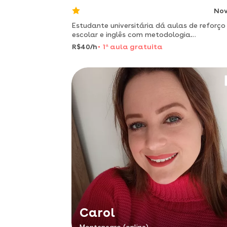
No
Estudante universitária dá aulas de reforço
escolar e inglês com metodologia
personalizada para alunos do ensino
R$40/h
1
a
aula gratuita
fundamental e médio.
Carol