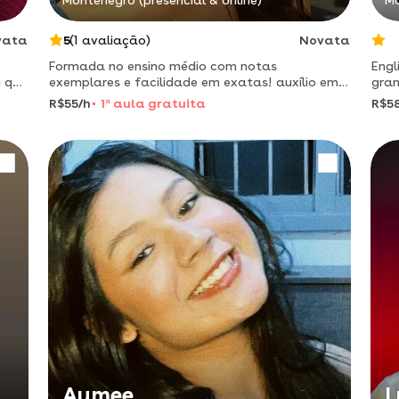
Montenegro (presencial & online)
Mo
vata
5
(1 avaliação)
Novata
Formada no ensino médio com notas
Engl
exemplares e facilidade em exatas! auxílio em
gram
 e
todas as partes da matemática e ciências. ️
e f
R$55/h
1
a
aula gratuita
R$5
alun
conh
Aymee
L