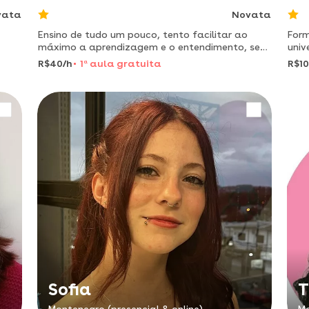
vata
Novata
Ensino de tudo um pouco, tento facilitar ao
Form
máximo a aprendizagem e o entendimento, sem
univ
deixar a aula ficar chata!! gosto de utilizar
(uer
R$40/h
1
a
aula gratuita
R$10
materiais de apoio feitos por mim mesma.
como
aula
Sofia
T