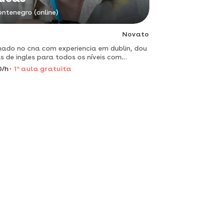
ntenegro (online)
Novato
ado no cna com experiencia em dublin, dou
s de ingles para todos os níveis com
rial exclusivo e aulas dinâmicas.
0/h
1
a
aula gratuita