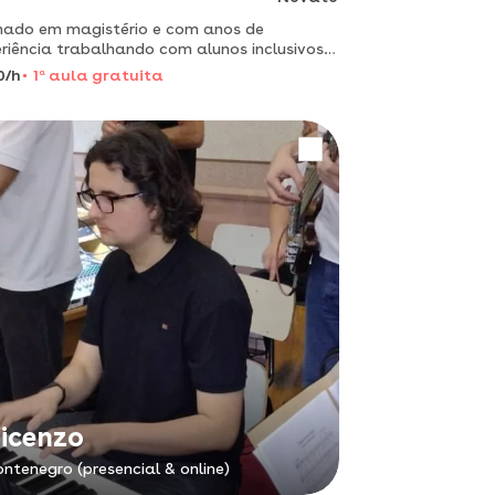
ado em magistério e com anos de
riência trabalhando com alunos inclusivos e
dificuldades de aprendizagem, ofereço
0/h
1
a
aula gratuita
s de reforço escolar para todos os níveis.
icenzo
ntenegro (presencial & online)