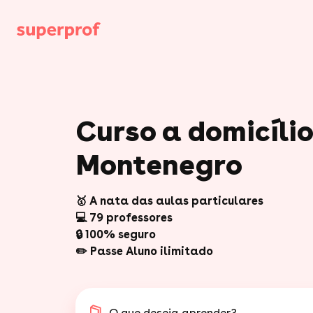
Curso a domicíli
Montenegro
🥇 A nata das aulas particulares
💻 79 professores
🔒 100% seguro
✏️ Passe Aluno ilimitado
O que deseja aprender?