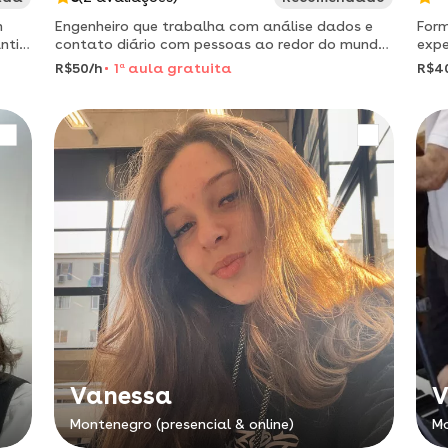
m
Engenheiro que trabalha com análise dados e
Form
ntil
contato diário com pessoas ao redor do mundo
expe
a um
que falam inglês, dá aulas de conversação
com 
R$50/h
1
a
aula gratuita
R$4
focado na demanda do aluno.
aula
Vanessa
V
Montenegro (presencial & online)
Mo