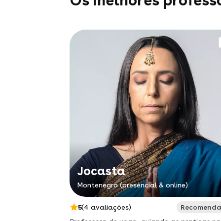
Os melhores profess
Jocasta
Montenegro (presencial & online)
5
(4 avaliações)
Recomend