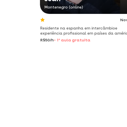
Montenegro (online)
No
Residente na espanha em intercâmbioe
experiência profissional em países da améri
latinapor mais de 5 anos
R$50/h
1
a
aula gratuita