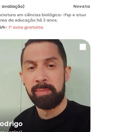
1 avaliação)
Novata
nciatura em ciências biológica- ifsp e atuo
rea da educação há 3 anos.
5/h
1
a
aula gratuita
odrigo