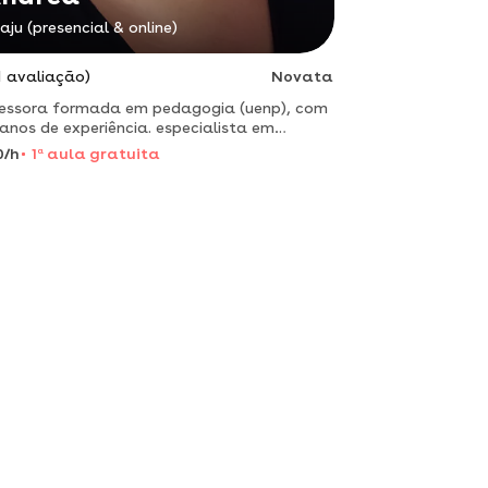
raju (presencial & online)
1 avaliação)
Novata
essora formada em pedagogia (uenp), com
anos de experiência. especialista em
ação especial (ênfase em di), ofereço
0/h
1
a
aula gratuita
rço adaptado, incluindo suporte para
nças neurodivergentes.