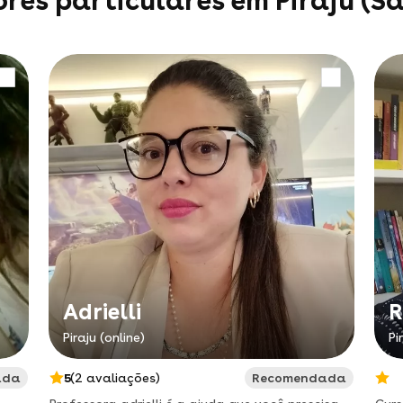
res particulares em Piraju (Sã
Adrielli
R
Piraju (online)
Pi
ada
5
(2 avaliações)
Recomendada