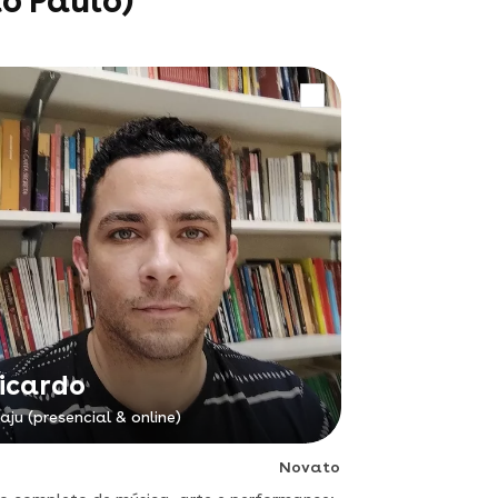
o Paulo)
icardo
raju (presencial & online)
Novato