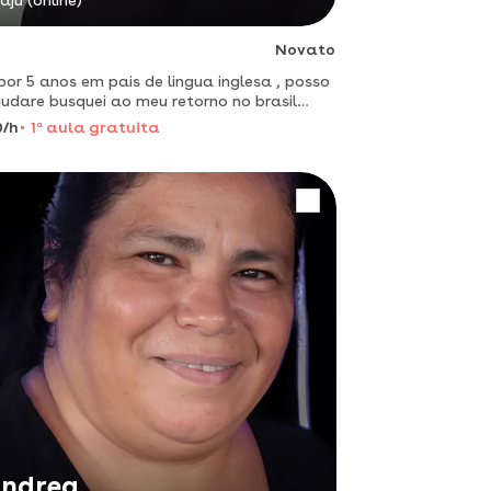
raju (online)
Novato
 por 5 anos em pais de lingua inglesa , posso
judare busquei ao meu retorno no brasil
açao em letras , conclui esse ano.
0/h
1
a
aula gratuita
ndrea