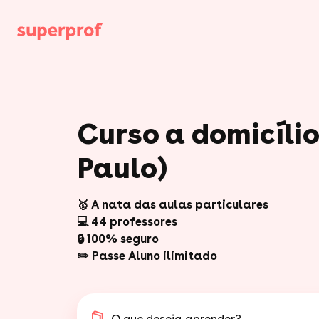
Curso a domicílio
Paulo)
🥇 A nata das aulas particulares
💻 44 professores
🔒 100% seguro
✏️ Passe Aluno ilimitado
O que deseja aprender?