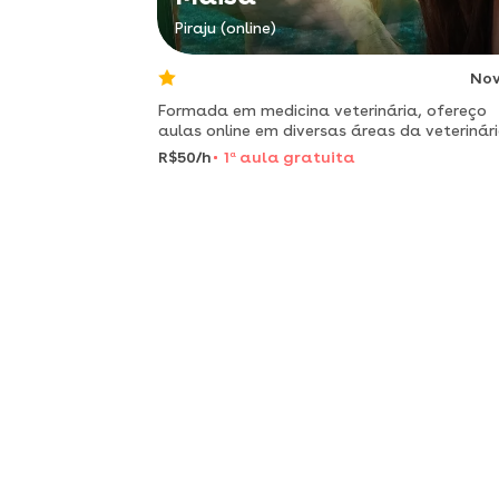
Piraju (online)
No
Formada em medicina veterinária, ofereço
aulas online em diversas áreas da veterinári
para estudantes e apaixonados por pets
R$50/h
1
a
aula gratuita