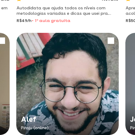
o em
Autodidata que ajuda todos os níveis com
Apr
metodologias variadas e dicas que usei pra
acol
aprender inglês sozinho em poucos meses.
elet
R$49/h
1
a
aula gratuita
R$5
info
anos
Alef
J
Piraju (online)
Pi