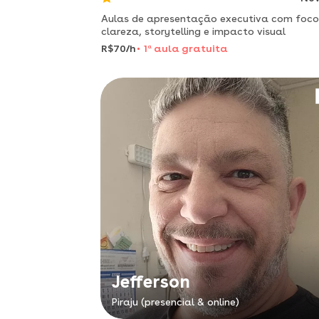
Aulas de apresentação executiva com foc
clareza, storytelling e impacto visual
R$70/h
1
a
aula gratuita
Jefferson
Piraju (presencial & online)