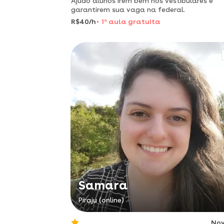
Ajudo alunos irem bem nos vestibulares e
garantirem sua vaga na federal.
R$40/h
1
a
aula gratuita
Samara
Piraju (online)
No