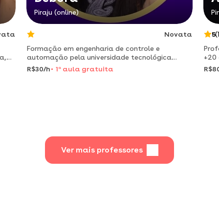
Piraju (online)
Pi
vata
Novata
5
(
Formação em engenharia de controle e
Prof
a,
automação pela universidade tecnológica
+20 
federal do paraná e pós graduada em
educ
R$30/h
1
a
aula gratuita
R$8
engenharia de segurança do trabalho pela
refo
faculdade venda nova do imigrante.
cria
Ver mais professores