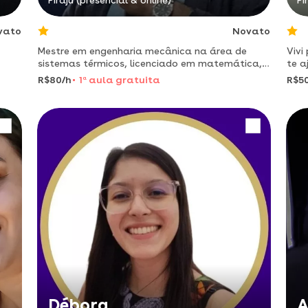
Piraju (presencial & online)
Pi
vato
Novato
Mestre em engenharia mecânica na área de
Vivi
sistemas térmicos, licenciado em matemática,
te a
com 10 anos na gerência de manutenção de
form
R$80/h
1
a
aula gratuita
R$5
uma indústria frigorifica de grande porte.
ução.
Débora
A