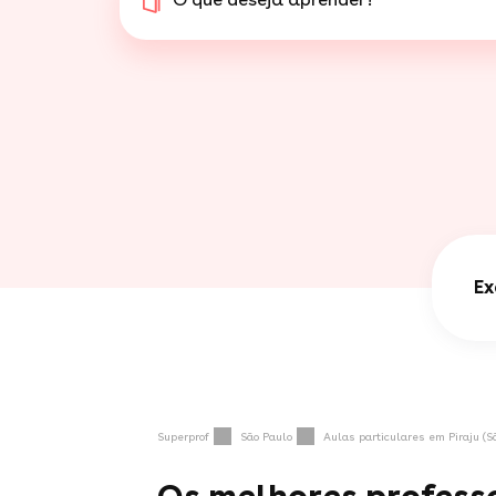
Ex
Superprof
São Paulo
Aulas particulares em Piraju (S