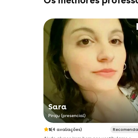
Os melhores professo
Sara
Piraju (presencial)
5
(4 avaliações)
Recomend