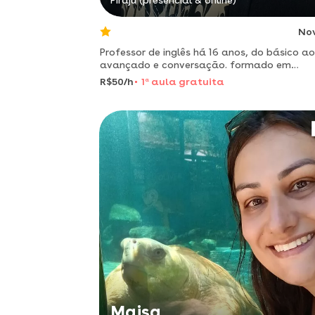
Piraju (presencial & online)
No
Professor de inglês há 16 anos, do básico ao
avançado e conversação. formado em
comércio exterior, mba em relações
R$50/h
1
a
aula gratuita
internacionais, experiência em feiras
internacionais e 10 anos atuando com trad
Maisa