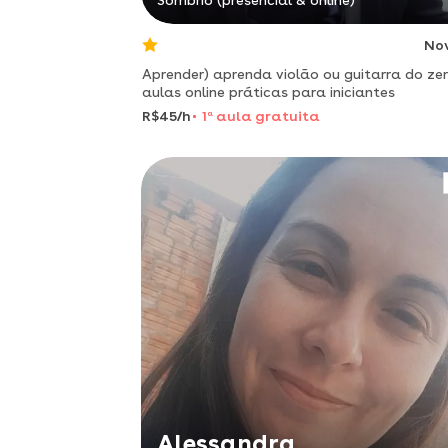
Sombrio (presencial & online)
No
Aprender) aprenda violão ou guitarra do zer
aulas online práticas para iniciantes
R$45/h
1
a
aula gratuita
Alessandra