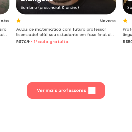
Sombrio (presencial & online)
So
vata
Novato
eiro
Aulas de matemática com futuro professor
Prof
ada
licenciado! olá! sou estudante em fase final da
ling
 .
licenciatura em matemática e apaixonado por
coti
R$70/h
1
a
aula gratuita
R$5
ensinar. meu objetivo é tornar a matemática
mais acessível
Ver mais professores