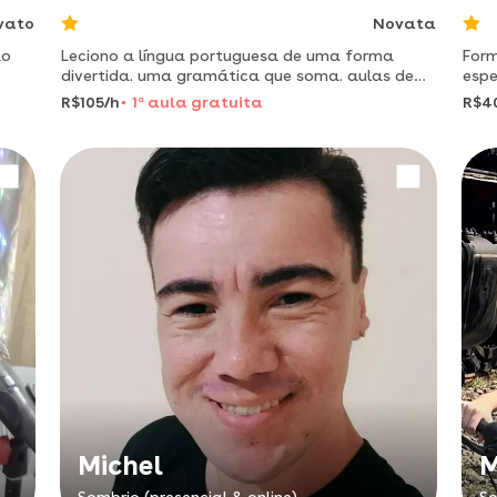
vato
Novata
ão
Leciono a língua portuguesa de uma forma
Form
divertida. uma gramática que soma. aulas de
espe
reforço escolar e compreensão acerca do
educ
R$105/h
1
a
aula gratuita
R$4
conteúdo de ensino fundamental 6-9 ano. é
ludo
comigo, pode chamar.
univ
Michel
M