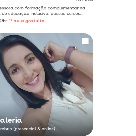
fessora com formação complementar na
 de educação inclusiva. possuo cursos
ados à inclusão escolar, práticas
0/h
1
a
aula gratuita
gógicas e desenvolvimento de
odologias adaptadas, com foco no
ndimento
aleria
mbrio (presencial & online)