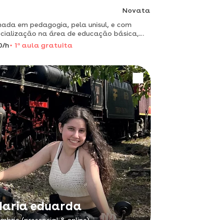
Novata
ada em pedagogia, pela unisul, e com
cialização na área de educação básica,
ação infantil e anos iniciais com ênfase em
0/h
1
a
aula gratuita
pedagogia e literatura infantil, pela
ersidade censupeg.
aria eduarda