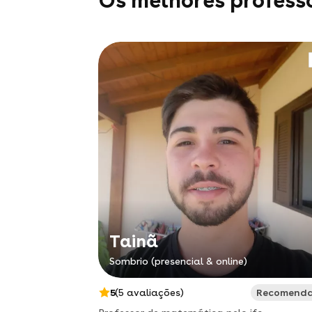
Os melhores profess
Tainã
Sombrio (presencial & online)
5
(5 avaliações)
Recomend