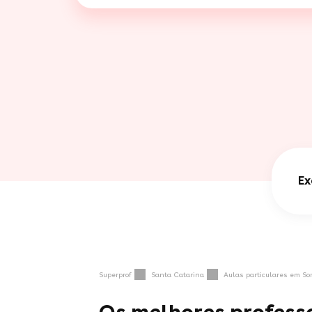
Ex
Superprof
Santa Catarina
Aulas particulares em So