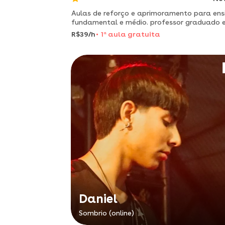
Aulas de reforço e aprimoramento para ens
fundamental e médio. professor graduado 
filosofia pela ufsc, mestrando em filosofia 
R$39/h
1
a
aula gratuita
ufrgs. possui também licenciatura em socio
e ciências da r
Daniel
Sombrio (online)