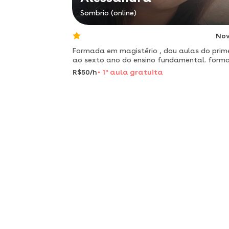
Sombrio (online)
No
Formada em magistério , dou aulas do prim
ao sexto ano do ensino fundamental. form
em contabilidade , e graduando em teologia
R$50/h
1
a
aula gratuita