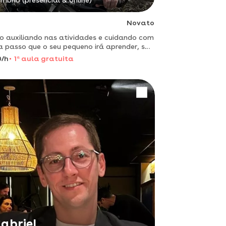
mbrio (presencial & online)
Novato
o auxiliando nas atividades e cuidando com
 passo que o seu pequeno irá aprender, sou
prometida e pontual
0/h
1
a
aula gratuita
abriel