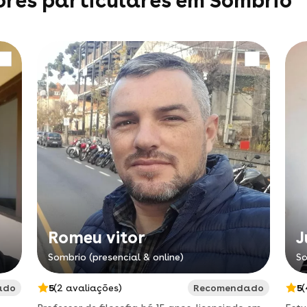
ores particulares em Sombrio
Romeu vitor
J
Sombrio (presencial & online)
So
ado
5
(2 avaliações)
Recomendado
5
(