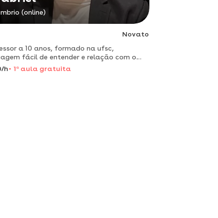
mbrio (online)
Novato
essor a 10 anos, formado na ufsc,
uagem fácil de entender e relação com o
diano.
0/h
1
a
aula gratuita