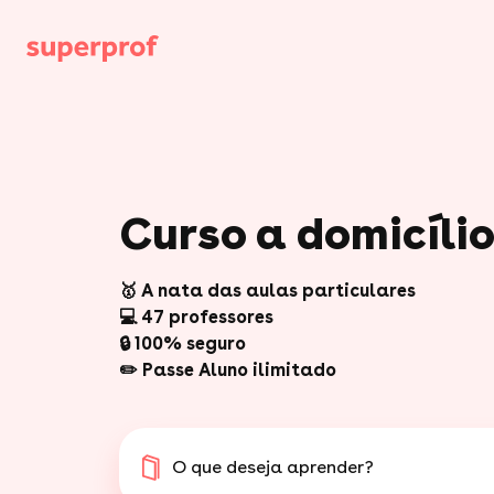
Curso a domicíli
🥇 A nata das aulas particulares
💻 47 professores
🔒 100% seguro
✏️ Passe Aluno ilimitado
O que deseja aprender?