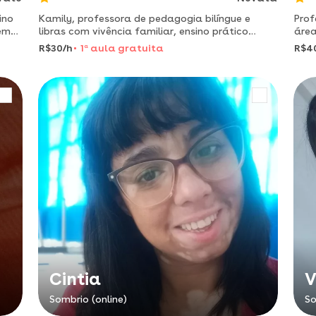
ino
Kamily, professora de pedagogia bilíngue e
Pro
em
libras com vivência familiar, ensino prático
área
pela
focado na comunicação real
volt
R$30/h
1
a
aula gratuita
R$4
logia
peda
met
ate
Cintia
V
Sombrio (online)
So