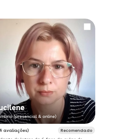
ucilene
mbrio (presencial & online)
4 avaliações)
Recomendado