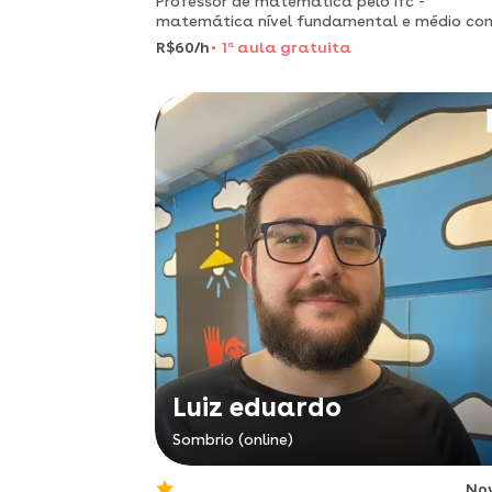
Professor de matemática pelo ifc -
matemática nível fundamental e médio co
experiencia em educação inclusiva
R$60/h
1
a
aula gratuita
Luiz eduardo
Sombrio (online)
No