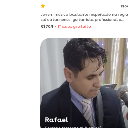
No
Jovem músico bastante respeitado na regi
sul catarinense. guitarrista profissional e
professor de violão.
R$70/h
1
a
aula gratuita
Rafael