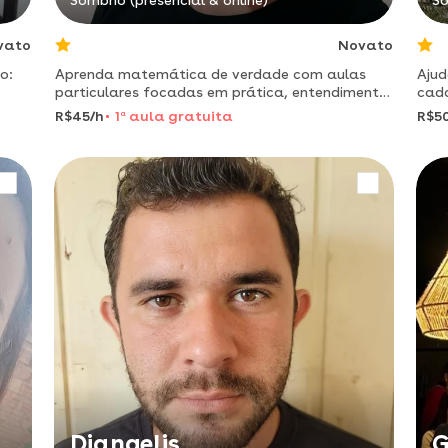
Sombrio (presencial & online)
So
vato
Novato
o:
Aprenda matemática de verdade com aulas
Ajud
particulares focadas em prática, entendimento
cada
e resultados.
com
R$45/h
1
a
aula gratuita
R$5
Diangelis
G