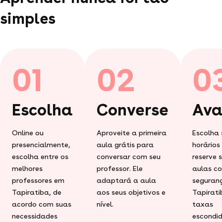
simples
01
02
0
Escolha
Converse
Ava
Online ou
Aproveite a primeira
Escolha 
presencialmente,
aula grátis para
horários
escolha entre os
conversar com seu
reserve 
melhores
professor. Ele
aulas c
professores em
adaptará a aula
seguran
Tapiratiba, de
aos seus objetivos e
Tapirati
acordo com suas
nível.
taxas
necessidades
escondid