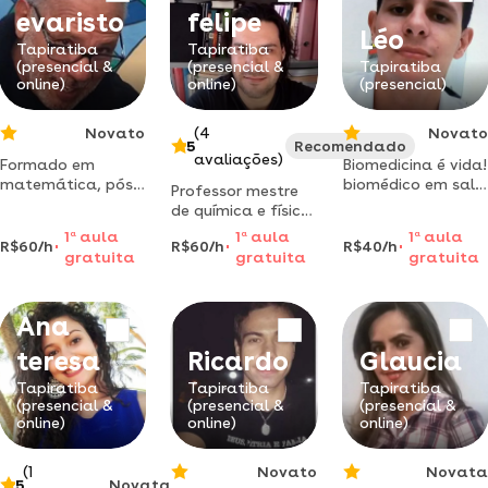
evaristo
felipe
Léo
Tapiratiba
Tapiratiba
(presencial &
(presencial &
Tapiratiba
online)
online)
(presencial)
Novato
(4
Novato
5
Recomendado
avaliações)
Formado em
Biomedicina é vida!
matemática, pós
biomédico em sala
Professor mestre
graduação em
de aula, vontade
de química e física
ciências da
de viver e aprender
com experiência de
1
a
aula
1
a
aula
1
a
aula
natureza,
R$60/h
R$60/h
R$40/h
mais de 14 anos. o
gratuita
gratuita
gratuita
professor do
melhor sistema de
ensino
ensino é o
fundamental e
professor
Ana
médio.
teresa
Ricardo
Glaucia
Tapiratiba
Tapiratiba
Tapiratiba
(presencial &
(presencial &
(presencial &
online)
online)
online)
(1
Novato
Novata
5
Novata