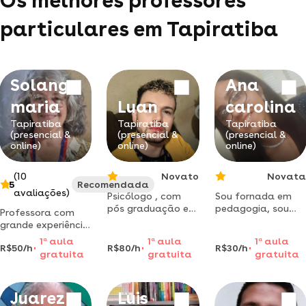
Os melhores professores
particulares em Tapiratiba
Solange
Ana
maria
Luan
carolina
Tapiratiba
Tapiratiba
Tapiratiba
(presencial &
(presencial &
(presencial &
online)
online)
online)
(10
Novato
Novata
5
Recomendada
avaliações)
Psicólogo , com
Sou fornada em
pós graduação em
pedagogia, sou
Professora com
neuropsicologia da
bem paciente com
grande experiência
aprendizagem e
as crianças e
dou aulas de
1
a
aula
1
a
aula
1
a
aula
professor de
tenho experiência
R$50/h
R$80/h
R$30/h
matemática nível
gratuita
gratuita
gratuita
história.
com crianças
fundamental,
autistas.
médio e para
concursos
Juarez
Luis