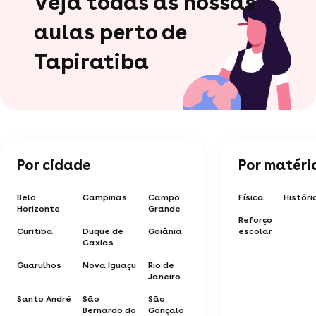
Veja todas as nossas
aulas perto de
Tapiratiba
Por cidade
Por matéri
Belo
Campinas
Campo
Física
Históri
Horizonte
Grande
Reforço
Curitiba
Duque de
Goiânia
escolar
Caxias
Guarulhos
Nova Iguaçu
Rio de
Janeiro
Santo André
São
São
Bernardo do
Gonçalo