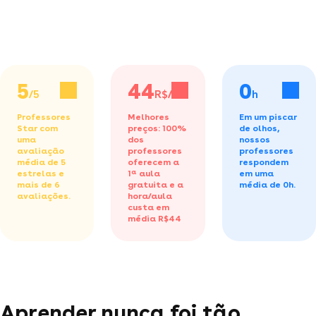
5
44
0
/5
R$/h
h
Professores
Melhores
Em um piscar
Star com
preços: 100%
de olhos,
uma
dos
nossos
avaliação
professores
professores
média de 5
oferecem a
respondem
estrelas e
1ª aula
em uma
mais de 6
gratuita
e a
média de 0h.
avaliações.
hora/aula
custa em
média R$44
Aprender nunca foi tão