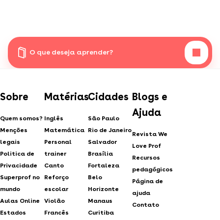
O que deseja aprender?
Sobre
Matérias
Cidades
Blogs e
Ajuda
Quem somos?
Inglês
São Paulo
Menções
Matemática
Rio de Janeiro
Revista We
legais
Personal
Salvador
Love Prof
Politica de
trainer
Brasília
Recursos
Privacidade
Canto
Fortaleza
pedagógicos
Superprof no
Reforço
Belo
Página de
mundo
escolar
Horizonte
ajuda
Aulas Online
Violão
Manaus
Contato
Estados
Francês
Curitiba