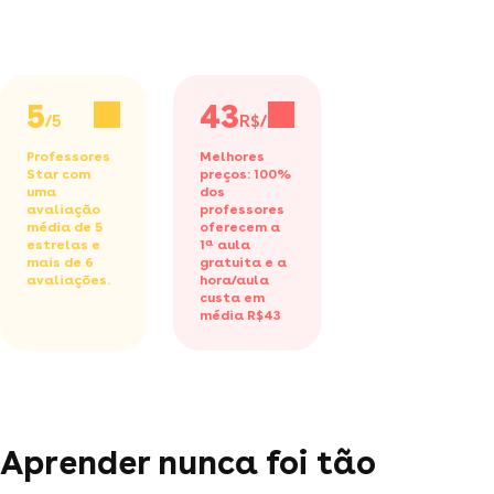
5
43
/5
R$/h
Professores
Melhores
Star com
preços: 100%
uma
dos
avaliação
professores
média de 5
oferecem a
estrelas e
1ª aula
mais de 6
gratuita
e a
avaliações.
hora/aula
custa em
média R$43
Aprender nunca foi tão