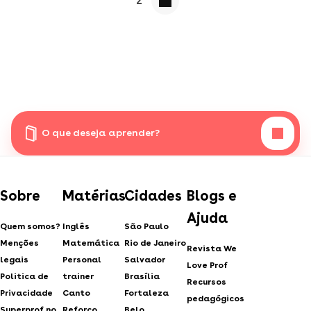
2
O que deseja aprender?
Sobre
Matérias
Cidades
Blogs e
Ajuda
Quem somos?
Inglês
São Paulo
Menções
Matemática
Rio de Janeiro
Revista We
legais
Personal
Salvador
Love Prof
Politica de
trainer
Brasília
Recursos
Privacidade
Canto
Fortaleza
pedagógicos
Superprof no
Reforço
Belo