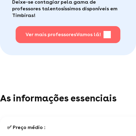
Deixe-se contagiar pela gama de
consumidor de qualidade disponível para te ajudar
Faça sua busca, com apena um clique, é muito
professores talentosíssimos disponíveis em
(por telefone e e-mail, 5J/7).
fácil
.
Timbiras!
Para saber + acesse nossa página de perguntas
mais frequentes
Ver mais professores
.
Vamos lá!
As informações essenciais
✅ Preço médio :