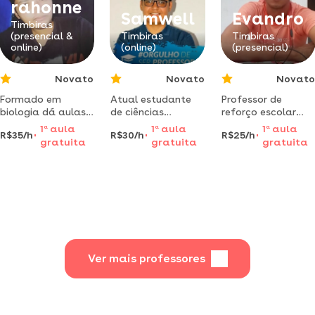
rahonne
Samwell
Evandro
Timbiras
(presencial &
Timbiras
Timbiras
online)
(online)
(presencial)
Novato
Novato
Novato
Formado em
Atual estudante
Professor de
biologia dá aulas
de ciências
reforço escolar
para ensino médio
humanas com
(alfabetização)
1
a
aula
1
a
aula
1
a
aula
R$35/h
R$30/h
R$25/h
em timbiras no
habilitação em
projeto envolvendo
gratuita
gratuita
gratuita
maranhão
história pela
família silábices e
universidade
formação de
federal do
palavras.
maranhão
Ver mais professores