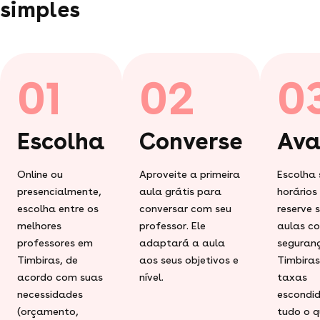
simples
01
02
0
Escolha
Converse
Ava
Online ou
Aproveite a primeira
Escolha 
presencialmente,
aula grátis para
horários
escolha entre os
conversar com seu
reserve 
melhores
professor. Ele
aulas c
professores em
adaptará a aula
seguran
Timbiras, de
aos seus objetivos e
Timbiras
acordo com suas
nível.
taxas
necessidades
escondid
(orçamento,
tudo o q