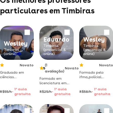
Os melhores professores
particulares em Timbiras
Eduardo
Wesley
Weslley
Timbiras
Timbiras
Timbiras
(presencial &
(presencial &
(online)
online)
online)
Novato
(1
Novato
5
Novato
avaliação)
Graduado em
Formado pelo
ciências
ifma,polícial
Formado em
biológicas-
militar, foco em
licenciatura em
licenciatura
concurso público e
ciências biológicas
1
a
aula
1
a
aula
1
a
aula
(uema), com
vestibulares. #ita
R$55/h
R$25/h
R$58/h
e especialização
gratuita
gratuita
gratuita
experiência
#perito quimico
na área de meio
docente atuando
#enem
ambiente
em pré-
#vestibulares
vestibulares e
tradicionais