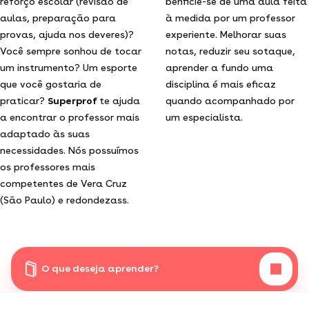
reforço escolar (revisão de
benficie-se de uma aula feita
aulas, preparação para
à medida por um professor
provas, ajuda nos deveres)?
experiente. Melhorar suas
Você sempre sonhou de tocar
notas, reduzir seu sotaque,
um instrumento? Um esporte
aprender a fundo uma
que você gostaria de
disciplina é mais eficaz
praticar?
Superprof
te ajuda
quando acompanhado por
a encontrar o professor mais
um especialista.
adaptado às suas
necessidades. Nós possuímos
os professores mais
competentes de Vera Cruz
(São Paulo) e redondezass.
O que deseja aprender?