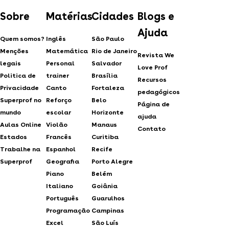
Sobre
Matérias
Cidades
Blogs e
Ajuda
Quem somos?
Inglês
São Paulo
Menções
Matemática
Rio de Janeiro
Revista We
legais
Personal
Salvador
Love Prof
Politica de
trainer
Brasília
Recursos
Privacidade
Canto
Fortaleza
pedagógicos
Superprof no
Reforço
Belo
Página de
mundo
escolar
Horizonte
ajuda
Aulas Online
Violão
Manaus
Contato
Estados
Francês
Curitiba
Trabalhe na
Espanhol
Recife
Superprof
Geografia
Porto Alegre
Piano
Belém
Italiano
Goiânia
Português
Guarulhos
Programação
Campinas
Excel
São Luís