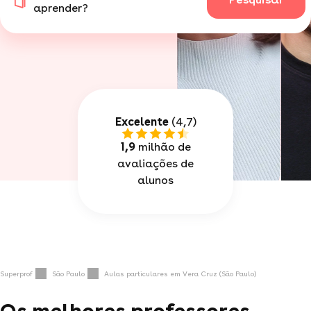
aprender?
Excelente
(4,7)
1,9
milhão de
avaliações de
alunos
Superprof
São Paulo
Aulas particulares em Vera Cruz (São Paulo)