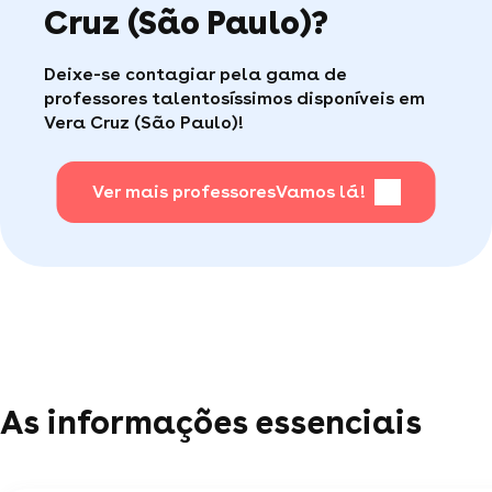
Cruz (São Paulo)?
Caso encontre algum problema durante suas
aulas, a Superprof possui um serviço ao
Faça sua busca, com apena um clique, é muito
Deixe-se contagiar pela gama de
consumidor de qualidade disponível para te ajudar
fácil
.
professores talentosíssimos disponíveis em
(por telefone e e-mail, 5J/7).
Vera Cruz (São Paulo)!
Para saber + acesse nossa página de perguntas
mais frequentes
Ver mais professores
.
Vamos lá!
As informações essenciais