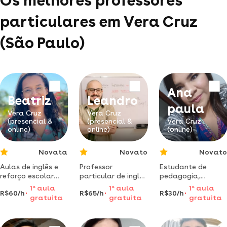
Os melhores professores
particulares em Vera Cruz
(São Paulo)
Ana
Beatriz
Leandro
paula
Vera Cruz
Vera Cruz
(presencial &
(presencial &
Vera Cruz
online)
online)
(online)
Novata
Novato
Novato
Aulas de inglês e
Professor
Estudante de
reforço escolar
particular de inglês
pedagogia,
com muito bom
e português com
tecnologa em
1
a
aula
1
a
aula
1
a
aula
R$60/h
R$65/h
R$30/h
humor e paciência
10 anos de
gestão
gratuita
gratuita
gratuita
experiência na
empresarial pela
área da
fatec auxiliam em
educação!
tarefas