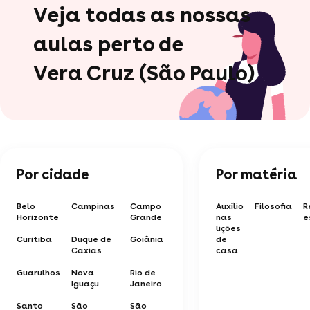
Veja todas as nossas
aulas perto de
Vera Cruz (São Paulo)
Por cidade
Por matéria
Belo
Campinas
Campo
Auxílio
Filosofia
R
Horizonte
Grande
nas
e
lições
Curitiba
Duque de
Goiânia
de
Caxias
casa
Guarulhos
Nova
Rio de
Iguaçu
Janeiro
Santo
São
São