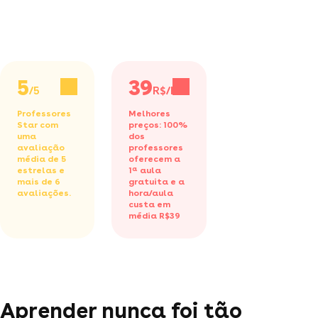
5
39
/5
R$/h
Professores
Melhores
Star com
preços: 100%
uma
dos
avaliação
professores
média de 5
oferecem a
estrelas e
1ª aula
mais de 6
gratuita
e a
avaliações.
hora/aula
custa em
média R$39
Aprender nunca foi tão