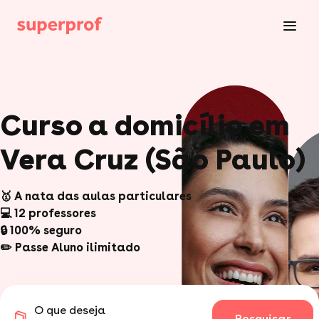
Curso a domicílio em
Vera Cruz (São Paulo)
🥇 A nata das aulas particulares
💻 12 professores
🔒 100% seguro
✏️ Passe Aluno ilimitado
O que deseja
Pesquisar