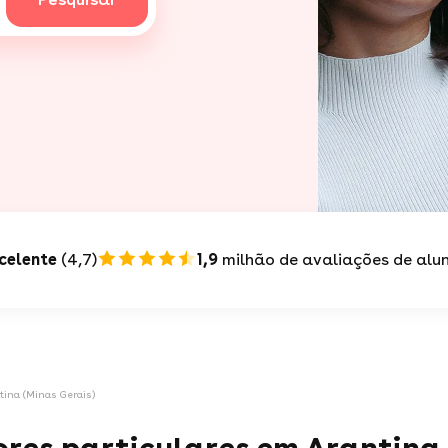
celente
(4,7)
1,9
milhão de avaliações de alu
tina (Minas Gerais)