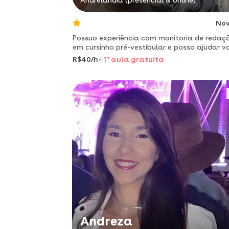
Andrelândia (presencial & online)
No
Possuo experiência com monitoria de redaç
em cursinho pré-vestibular e posso ajudar v
pois entendo suas necessidades! :)
R$40/h
1
a
aula gratuita
Andreza