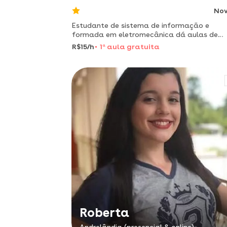
No
Estudante de sistema de informação e
formada em eletromecânica dá aulas de
reforço escolar para alunos do ensino
R$15/h
1
a
aula gratuita
fundamental
Roberta