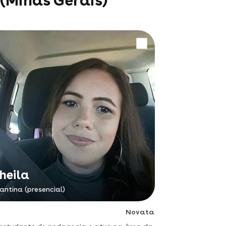
(Minas Gerais)
heila
antina (presencial)
Novata