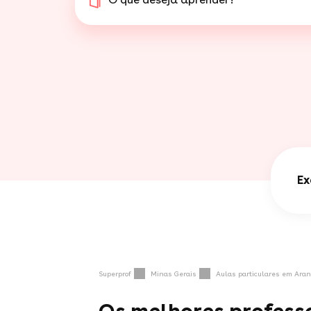
Ex
Superprof
Minas Gerais
Aulas particulares em Aran