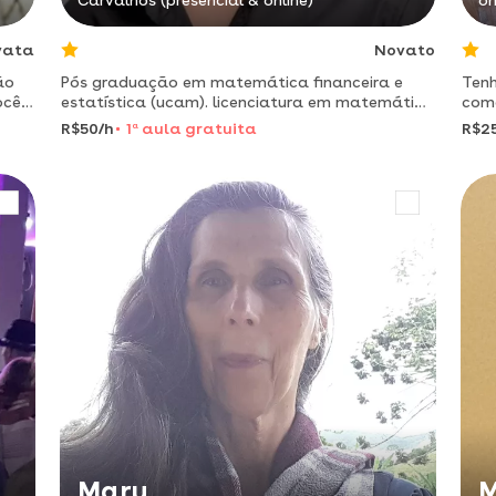
Carvalhos (presencial & online)
on
vata
Novato
ão
Pós graduação em matemática financeira e
Tenh
ocê,
estatística (ucam). licenciatura em matemática
como
pela cesep. atuando há mais de 10 anos na rede
fund
R$50/h
1
a
aula gratuita
R$2
estadual de mg
Mary
M