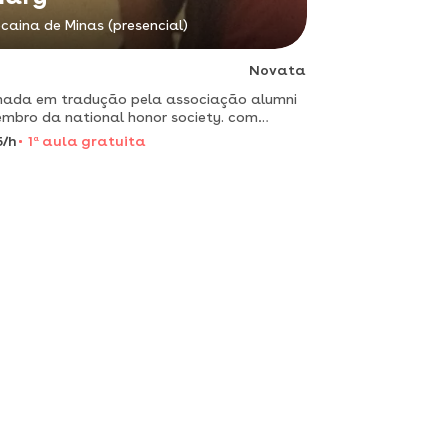
caina de Minas (presencial)
Novata
ada em tradução pela associação alumni
mbro da national honor society. com
nsa experiência em tradução escrita e
5/h
1
a
aula gratuita
ltânea. também ofereço aulas de inglês
especialização em conversaçã