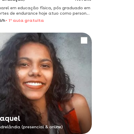
arel em educação física, pós graduado em
 de endurance hoje atuo como personal
ner em academias e com atendimentos on-
5/h
1
a
aula gratuita
aquel
drelândia (presencial & online)