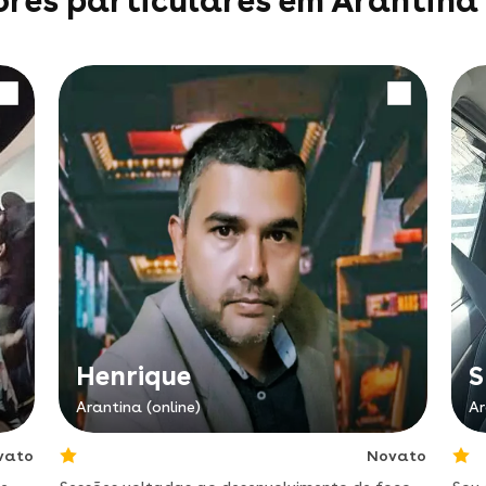
ores particulares em Arantina 
Henrique
S
Arantina (online)
Ar
vato
Novato