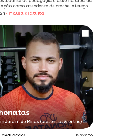
estudante de pedagogia e atuo na área da
ação como atendente de creche. ofereço
s particulares para crianças dos anos
2/h
1
a
aula gratuita
iais do ensino fundamental.
honatas
m Jardim de Minas (presencial & online)
1 avaliação)
Novato