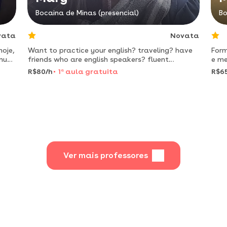
Bocaina de Minas (presencial)
Bo
vata
Novata
hoje,
Want to practice your english? traveling? have
Form
inuo
friends who are english speakers? fluent
e me
ada
bilingual english teacher gives amazing
exte
R$80/h
1
a
aula gratuita
R$6
conversation classes!
simu
com 
Ver mais professores