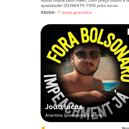
Aulas online pelo meet, com preço baixo e 
qualidade! (32)98479-7905 joão lucas
R$25/h
1
a
aula gratuita
João lucas
Arantina (presencial & online)
No