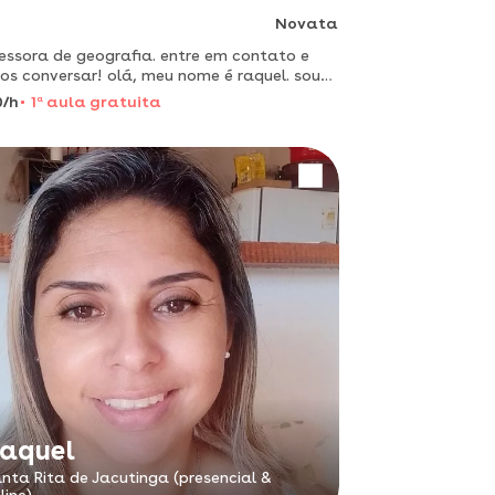
Novata
essora de geografia. entre em contato e
s conversar! olá, meu nome é raquel. sou
essora particular de geografia, graduada
0/h
1
a
aula gratuita
 universidade
aquel
nta Rita de Jacutinga (presencial &