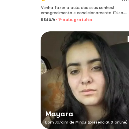
Venha fazer a aula dos seus sonhos!
emagrecimento e condicionamento físico.
invista na sua saúde. invista em você!
R$40/h
1
a
aula gratuita
Mayara
Bom Jardim de Minas (presencial & online)