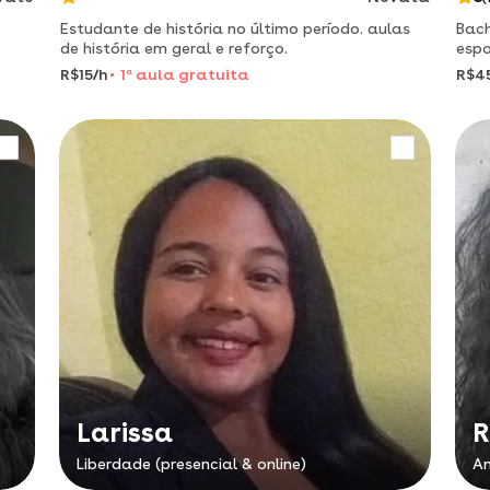
Estudante de história no último período. aulas
Bach
de história em geral e reforço.
esportes
trai
R$15/h
1
a
aula gratuita
R$4
line
Larissa
R
Liberdade (presencial & online)
An