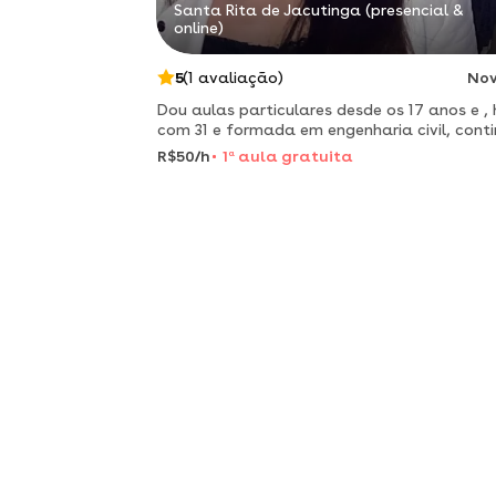
Santa Rita de Jacutinga (presencial &
online)
5
(1 avaliação)
No
Dou aulas particulares desde os 17 anos e , 
com 31 e formada em engenharia civil, cont
com as aulas por gostar e me sentir realiz
R$50/h
1
a
aula gratuita
ensinando.