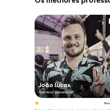
Os melhores profess
João lucas
Arantina (presencial)
No