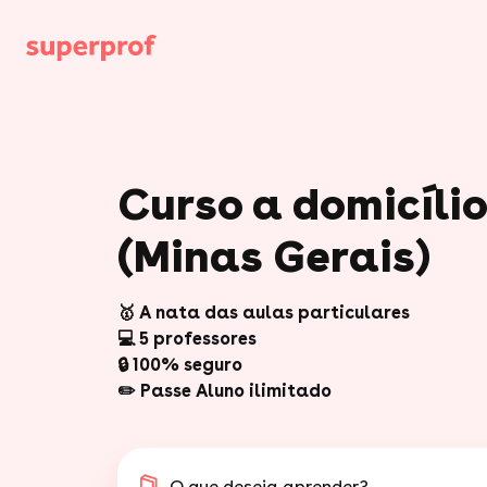
Curso a domicíli
(Minas Gerais)
🥇 A nata das aulas particulares
💻 5 professores
🔒 100% seguro
✏️ Passe Aluno ilimitado
O que deseja aprender?