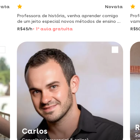
vata
Novata
Professora de história, venha aprender comigo
Prof
de um jeito especial novos métodos de ensino e
vamo
uma didática sem igual
prof
R$45/h
1
a
aula gratuita
R$5
pela
R
Carlos
Sa