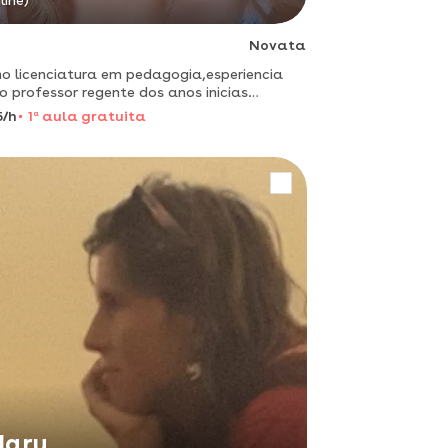
line)
Novata
o licenciatura em pedagogia,esperiencia
 professor regente dos anos inicias
amental ao ensino médio.
5/h
1
a
aula gratuita
ary