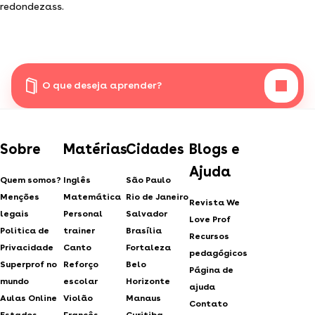
redondezass.
O que deseja aprender?
Sobre
Matérias
Cidades
Blogs e
Ajuda
Quem somos?
Inglês
São Paulo
Menções
Matemática
Rio de Janeiro
Revista We
legais
Personal
Salvador
Love Prof
Politica de
trainer
Brasília
Recursos
Privacidade
Canto
Fortaleza
pedagógicos
Superprof no
Reforço
Belo
Página de
mundo
escolar
Horizonte
ajuda
Aulas Online
Violão
Manaus
Contato
Estados
Francês
Curitiba