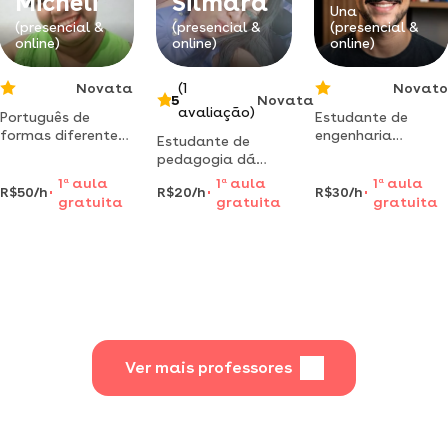
Micheli
Silmara
em ensinar, e
Una
(presencial &
(presencial &
(presencial &
desejo ajudar no
online)
online)
online)
que f
Novata
(1
Novato
5
Novata
avaliação)
Português de
Estudante de
formas diferentes!
engenharia
Estudante de
aulas de
oferece aulas de
pedagogia dá
português podem
física online claras
aula para crianças
1
a
aula
1
a
aula
1
a
aula
sim ser muito mais
e eficientes para
R$50/h
R$20/h
R$30/h
alfabetizando do 1
gratuita
gratuita
gratuita
fácil do que você
ensino
ao 5 ano em una
imagina.
fundamental e
ba
médio
Ver mais professores