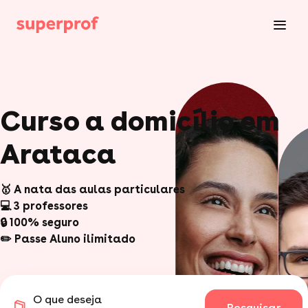
Curso a domicílio em
Arataca
🥇 A nata das aulas particulares
💻 3 professores
🔒 100% seguro
✏️ Passe Aluno ilimitado
O que deseja
Pesquisar