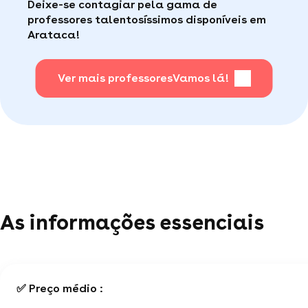
Deixe-se contagiar pela gama de
consumidor de qualidade disponível para te ajudar
Faça sua busca, com apena um clique, é muito
professores talentosíssimos disponíveis em
(por telefone e e-mail, 5J/7).
fácil
.
Arataca!
Para saber + acesse nossa página de perguntas
mais frequentes
Ver mais professores
.
Vamos lá!
As informações essenciais
✅ Preço médio :