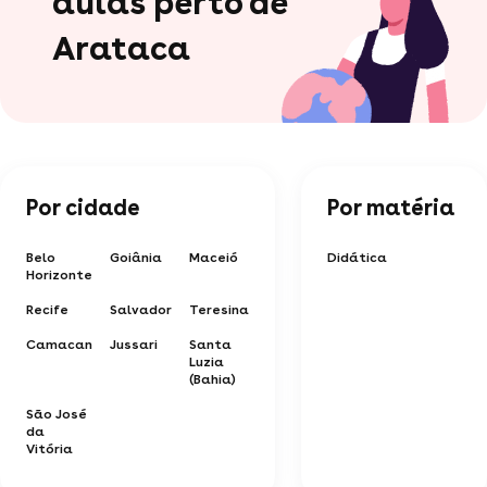
aulas perto de
Arataca
Por cidade
Por matéria
Belo
Goiânia
Maceió
Didática
Horizonte
Recife
Salvador
Teresina
Camacan
Jussari
Santa
Luzia
(Bahia)
São José
da
Vitória