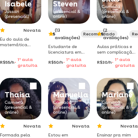
personalizada e
leitura.
Isabele
Steven
descontraída.
Camacã
Jussari
(presencial &
(presencial &
(presencial)
online)
online)
Novata
(13
(2
5
Recomendado
5
Re
avaliações)
avaliações)
Eu do aula de
matemática
Estudante de
Aulas práticas e
souprofessora sou
licenciatura em
sem complicação.
uma ótima
química, oferece
reforço completo:
1
a
aula
1
a
aula
1
a
aula
professora essa
R$55/h
R$50/h
R$30/h
reforço escolar na
apoio para as
gratuita
gratuita
gratuita
aulas de
disciplina para
atividades e
matemática é a
alunos de ensino
dúvidas escolares.
melhor aula pq é
médio
precisa de ajuda ?
de matemática
eu te acompanho
nos estudos.
Thaisa
Manuella
Mariane
Camacã
Camacã
Camacã
(presencial &
(presencial &
(presencial &
online)
online)
online)
Novata
Novata
Novata
Formada pela
Estou em
Ensinar pra mim