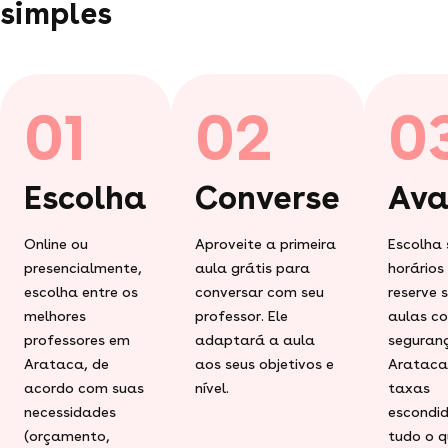
simples
01
02
0
Escolha
Converse
Ava
Online ou
Aproveite a primeira
Escolha 
presencialmente,
aula grátis para
horários
escolha entre os
conversar com seu
reserve 
melhores
professor. Ele
aulas c
professores em
adaptará a aula
seguran
Arataca, de
aos seus objetivos e
Arataca
acordo com suas
nível.
taxas
necessidades
escondid
(orçamento,
tudo o q