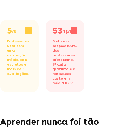
5
53
/5
R$/h
Professores
Melhores
Star com
preços: 100%
uma
dos
avaliação
professores
média de 5
oferecem a
estrelas e
1ª aula
mais de 6
gratuita
e a
avaliações.
hora/aula
custa em
média R$53
Aprender nunca foi tão