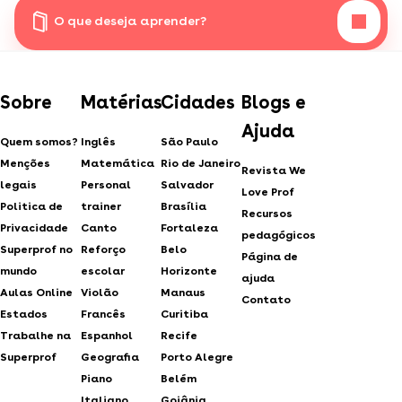
O que deseja aprender?
Sobre
Matérias
Cidades
Blogs e
Ajuda
Quem somos?
Inglês
São Paulo
Menções
Matemática
Rio de Janeiro
Revista We
legais
Personal
Salvador
Love Prof
Politica de
trainer
Brasília
Recursos
Privacidade
Canto
Fortaleza
pedagógicos
Superprof no
Reforço
Belo
Página de
mundo
escolar
Horizonte
ajuda
Aulas Online
Violão
Manaus
Contato
Estados
Francês
Curitiba
Trabalhe na
Espanhol
Recife
Superprof
Geografia
Porto Alegre
Piano
Belém
Italiano
Goiânia