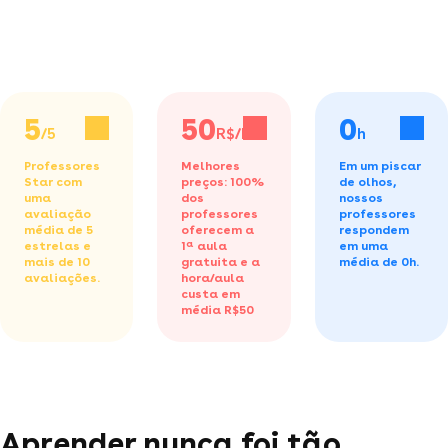
5
50
0
/5
R$/h
h
Professores
Melhores
Em um piscar
Star com
preços: 100%
de olhos,
uma
dos
nossos
avaliação
professores
professores
média de 5
oferecem a
respondem
estrelas e
1ª aula
em uma
mais de 10
gratuita
e a
média de 0h.
avaliações.
hora/aula
custa em
média R$50
Aprender nunca foi tão