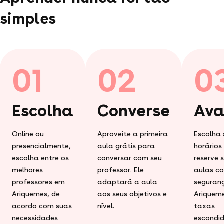
simples
01
02
0
Escolha
Converse
Ava
Online ou
Aproveite a primeira
Escolha 
presencialmente,
aula grátis para
horários
escolha entre os
conversar com seu
reserve 
melhores
professor. Ele
aulas c
professores em
adaptará a aula
seguran
Ariquemes, de
aos seus objetivos e
Ariquem
acordo com suas
nível.
taxas
necessidades
escondid