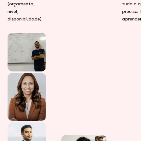
(orçamento,
tudo o q
nível,
precisa 
disponibilidade).
aprender