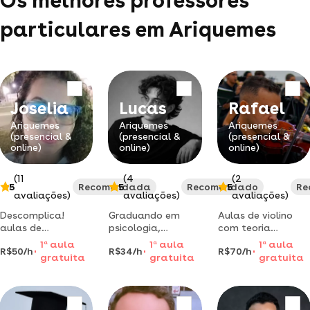
Os melhores professores
particulares em Ariquemes
Joselia
Lucas
Rafael
Ariquemes
Ariquemes
Ariquemes
(presencial &
(presencial &
(presencial &
online)
online)
online)
(11
(4
(2
5
Recomendada
5
Recomendado
5
Re
avaliações)
avaliações)
avaliações)
Descomplica!
Graduando em
Aulas de violino
aulas de
psicologia,
com teoria
português de
especializado em
aplicada à
1
a
aula
1
a
aula
1
a
aula
R$50/h
R$34/h
R$70/h
forma clara e
psicologia
prática. do zero
gratuita
gratuita
gratuita
objetiva.
comportamental,
ao avançado, no
fundamental ii e
com formação em
seu ritmo.
ensino médio.
cursos de análise
do