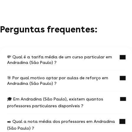
Perguntas frequentes:
💸 Qual é a tarifa média de um curso particular em
Andradina (São Paulo) ?
🎯 Por qual motivo optar por aulas de reforço em
O valor médio de uma aula particular
Andradina (São Paulo) ?
em Andradina (São Paulo) é de R$ 47.
🎓 Em Andradina (São Paulo), existem quantos
Ter aulas com um professor experiente na
Esses valores podem variar de acordo com
professores particulares disponíveis ?
temática desejada vai te ajudar a progredir mais
rapidamente.
a experiência do professor,
o local do curso (online ou a domicílio) e a
✒️ Qual a nota média dos professores em Andradina
85 profes particulares propõem seus serviços.
localização geográfica
(São Paulo) ?
O curso particular te permite escolher um perfil de
a duração e regularidade das aulas