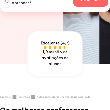
aprender?
Excelente
(4,7)
1,9
milhão de
avaliações de
alunos
Superprof
São Paulo
Aulas particulares em Andradina (São Paulo)