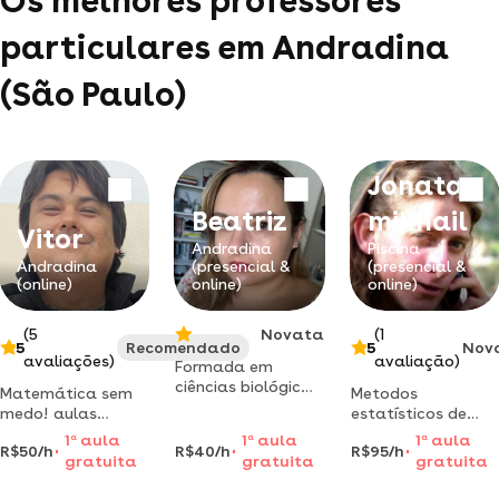
Os melhores professores
particulares em Andradina
(São Paulo)
Jonatan
Beatriz
mikhail
Vitor
Andradina
Piscina
Andradina
(presencial &
(presencial &
(online)
online)
online)
(5
Novata
(1
5
Recomendado
5
Nov
avaliações)
avaliação)
Formada em
ciências biológicas
Matemática sem
Metodos
e mestre em
medo! aulas
estatísticos de
fisiologia vegetal.
personalizadas
pesquisa cientifica,
1
a
aula
1
a
aula
1
a
aula
metodologia
R$50/h
R$40/h
R$95/h
com professor
modelagem
gratuita
gratuita
gratuita
prática e
mestre pela ufms
estatístico
descontraída.
e formado pela
em/para estudos