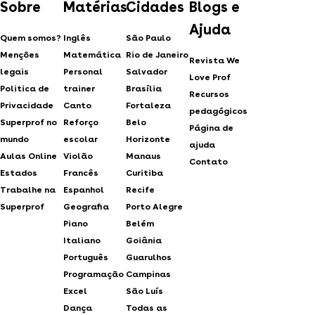
Sobre
Matérias
Cidades
Blogs e
Ajuda
Quem somos?
Inglês
São Paulo
Menções
Matemática
Rio de Janeiro
Revista We
legais
Personal
Salvador
Love Prof
Politica de
trainer
Brasília
Recursos
Privacidade
Canto
Fortaleza
pedagógicos
Superprof no
Reforço
Belo
Página de
mundo
escolar
Horizonte
ajuda
Aulas Online
Violão
Manaus
Contato
Estados
Francês
Curitiba
Trabalhe na
Espanhol
Recife
Superprof
Geografia
Porto Alegre
Piano
Belém
Italiano
Goiânia
Português
Guarulhos
Programação
Campinas
Excel
São Luís
Dança
Todas as