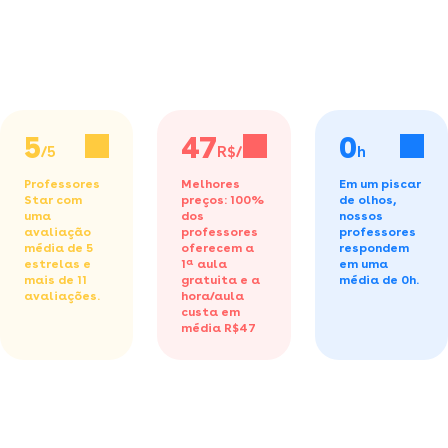
5
47
0
/5
R$/h
h
Professores
Melhores
Em um piscar
Star com
preços: 100%
de olhos,
uma
dos
nossos
avaliação
professores
professores
média de 5
oferecem a
respondem
estrelas e
1ª aula
em uma
mais de 11
gratuita
e a
média de 0h.
avaliações.
hora/aula
custa em
média R$47