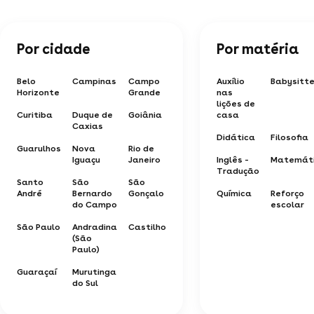
Por cidade
Por matéria
Belo
Campinas
Campo
Auxílio
Babysitte
Horizonte
Grande
nas
lições de
Curitiba
Duque de
Goiânia
casa
Caxias
Didática
Filosofia
Guarulhos
Nova
Rio de
Iguaçu
Janeiro
Inglês -
Matemát
Tradução
Santo
São
São
André
Bernardo
Gonçalo
Química
Reforço
do Campo
escolar
São Paulo
Andradina
Castilho
(São
Paulo)
Guaraçaí
Murutinga
do Sul