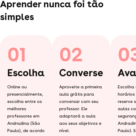
Aprender nunca foi tão
simples
01
02
0
Escolha
Converse
Ava
Online ou
Aproveite a primeira
Escolha 
presencialmente,
aula grátis para
horários
escolha entre os
conversar com seu
reserve 
melhores
professor. Ele
aulas c
professores em
adaptará a aula
seguran
Andradina (São
aos seus objetivos e
Andradi
Paulo), de acordo
nível.
Paulo). 