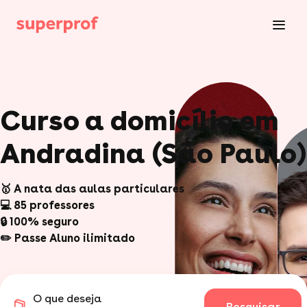
Curso a domicílio em
Andradina (São Paulo)
🥇 A nata das aulas particulares
💻 85 professores
🔒 100% seguro
✏️ Passe Aluno ilimitado
O que deseja
Pesquisar