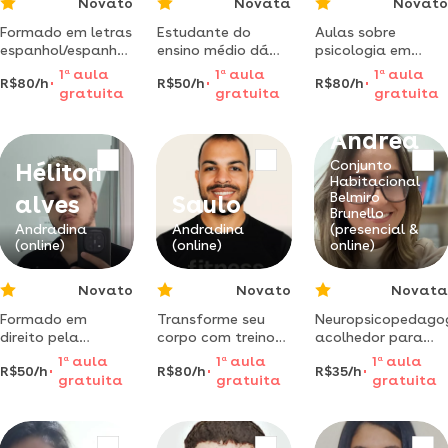
Novato
Novata
Novato
Formado em letras
Estudante do
Aulas sobre
espanhol/espanhol
ensino médio dá
psicologia em
pela unigran,
aulas de inglês
geral para
1
a
aula
1
a
aula
1
a
aula
R$80/h
R$50/h
R$80/h
universidade
básico a
acadêmicos dos
gratuita
gratuita
gratuita
boliviana em
intermediário.
mais variados
santa cruz dela
venha aprender se
cursos com essa
Ândrea
sierra 2013 a 2017.
divertindo!
disciplina no
pesquisa
componente
Conjunto
Héliton
lingüística de
curricular.
Habitacional
expressões
Belmiro
alves
Saulo
idiomáticas em
Brunello
Andradina
Andradina
(presencial &
português/espanhol.
(online)
(online)
online)
professor adjunto
Novato
Novato
Novata
Formado em
Transforme seu
Neuropsicopedago
direito pela
corpo com treinos
acolhedor para
universidade
seguros,
crianças com
1
a
aula
1
a
aula
1
a
aula
R$50/h
R$80/h
R$35/h
federal do mato
adaptados e
tdah, tea e
gratuita
gratuita
gratuita
grosso do sul (
focados nos seus
dificuldades
ufms ), em
objetivos reais.
escolares e
específico
lúdicas.
português forense.