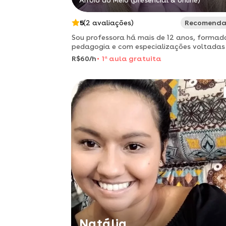
Arroio do Meio (presencial & online)
5
(2 avaliações)
Recomend
Sou professora há mais de 12 anos, forma
pedagogia e com especializações voltadas
forma como o cérebro da criança aprende,
R$60/h
1
a
aula gratuita
desenvolvimento da mente criativa,
alfabetização e letramento e tam
Natália