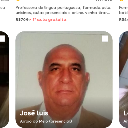
seu
Professora de língua portuguesa, formada pela
Form
unisinos, aulas presenciais e online. venha tirar
botâ
seu
suas dúvidas!
dout
R$70/h
1
a
aula gratuita
R$4
José luis
L
Arroio do Meio (presencial)
Ar