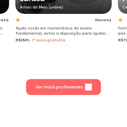
Arroio do Meio (online)
Ce
vata
Novata
em
Ajudo vocês em matemática do ensino
For
fundamental, estou a disposição para ajudar
pós-
das 18:00 as 20:00 nos dias da semana e
inst
R$35/h
1
a
aula gratuita
R$7
qualquer horário nos sábados! eu ensino do
esco
modo que aprendi, e também de modos s
Ver mais professores