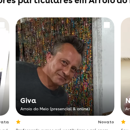
res particulares em Arroio do
Giva
N
Arroio do Meio (presencial & online)
Ar
vata
Novato