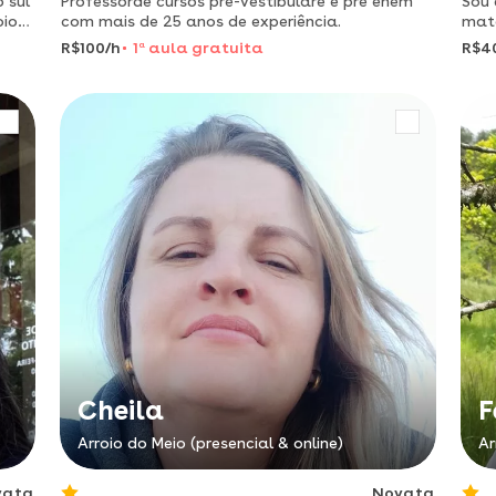
 sul
Professorde cursos pré-vestibulare e pré enem
Sou 
oio
com mais de 25 anos de experiência.
mate
e
de 7
R$100/h
1
a
aula gratuita
R$4
Cheila
F
Arroio do Meio (presencial & online)
Ar
vata
Novata