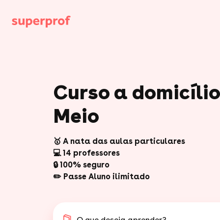
Curso a domicílio
Meio
🥇 A nata das aulas particulares
💻 14 professores
🔒 100% seguro
✏️ Passe Aluno ilimitado
O que deseja aprender?