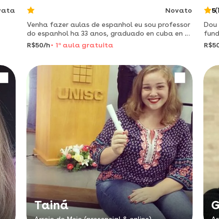
vata
Novato
5
(
Venha fazer aulas de espanhol eu sou professor
Dou 
do espanhol ha 33 anos, graduado en cuba en el
fund
ano 1982, estou morando en brasil
difi
R$50/h
1
a
aula gratuita
R$5
Tainá
G