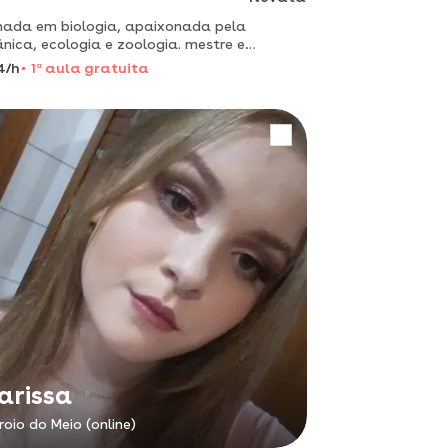
ada em biologia, apaixonada pela
nica, ecologia e zoologia. mestre e
oranda em biotecnologia.
4/h
1
a
aula gratuita
arissa
roio do Meio (online)