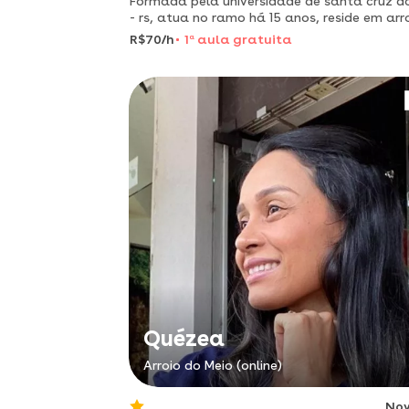
Formada pela universidade de santa cruz do
- rs, atua no ramo há 15 anos, reside em arr
do meio - rs, busca metodologias criativas 
R$70/h
1
a
aula gratuita
pautadas na diversão.
Quézea
Arroio do Meio (online)
No