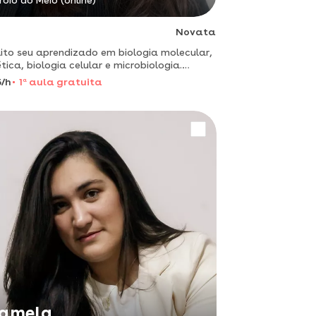
roio do Meio (online)
Novata
lito seu aprendizado em biologia molecular,
tica, biologia celular e microbiologia.
os do ensino médio á graduação. aulas
/h
1
a
aula gratuita
ne com didática interativa :)
amela