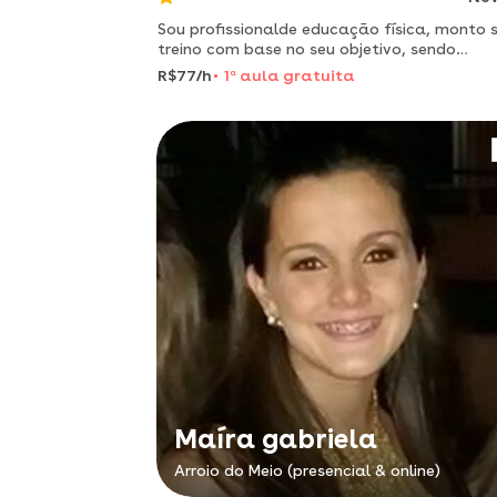
Sou profissionalde educação física, monto 
treino com base no seu objetivo, sendo
emagrecer ou ganhar massa magra. mude 
R$77/h
1
a
aula gratuita
shape.
Maíra gabriela
Arroio do Meio (presencial & online)