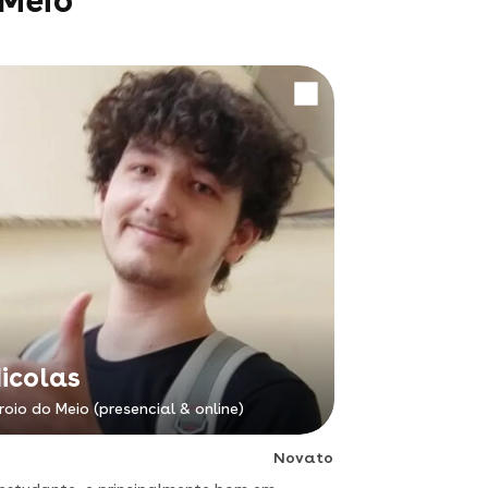
 Meio
icolas
roio do Meio (presencial & online)
Novato