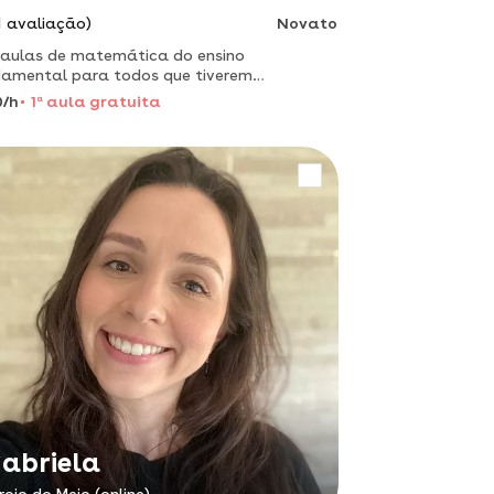
1 avaliação)
Novato
aulas de matemática do ensino
amental para todos que tiverem
culdade
0/h
1
a
aula gratuita
abriela