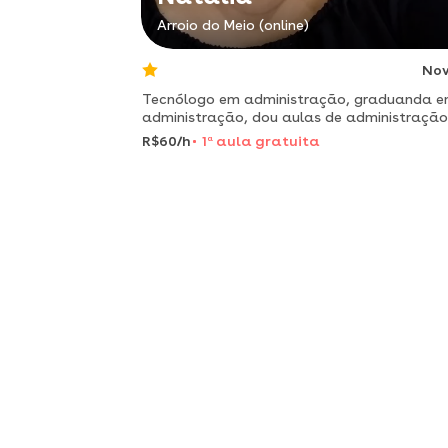
Arroio do Meio (online)
No
Tecnólogo em administração, graduanda 
administração, dou aulas de administração
para jovens a partir de 13 anos. aulas de
R$60/h
1
a
aula gratuita
fixação e métodos revolucionários.