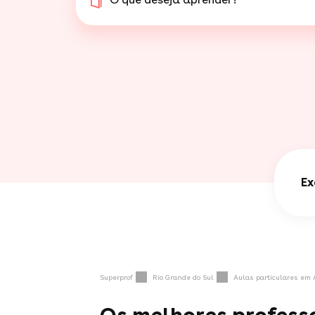
Ex
Superprof
Rio Grande do Sul
Aulas particulares em A