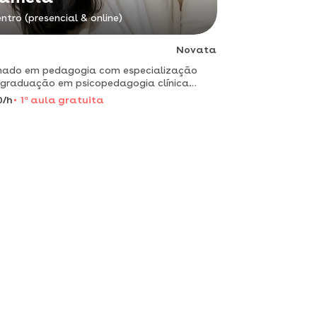
ntro (presencial & online)
Novata
mado em pedagogia com especialização
graduação em psicopedagogia clínica
itucional e uma pós-graduação em gestão
0/h
1
a
aula gratuita
lar.