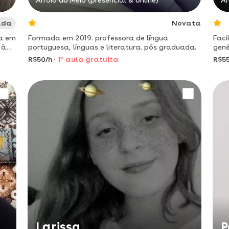
Arroio do Meio (presencial & online)
Ar
ada
Novata
da em
Formada em 2019. professora de língua
Faci
 à
portuguesa, línguas e literatura. pós graduada.
gené
 ao
alun
R$50/h
1
a
aula gratuita
R$55
onli
Larissa
P