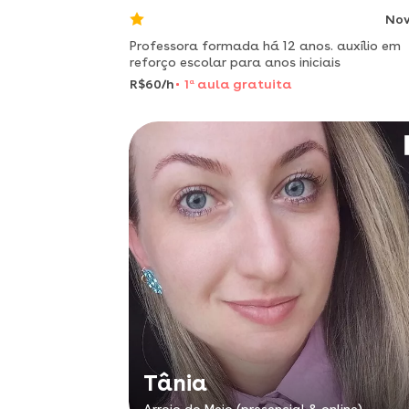
No
Professora formada há 12 anos. auxílio em
reforço escolar para anos iniciais
R$60/h
1
a
aula gratuita
Tânia