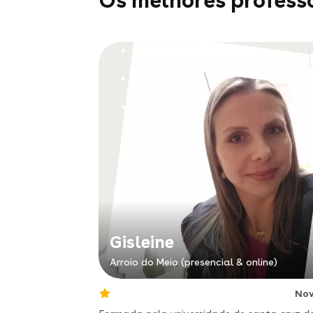
Os melhores professo
Gisleine
Arroio do Meio (presencial & online)
No