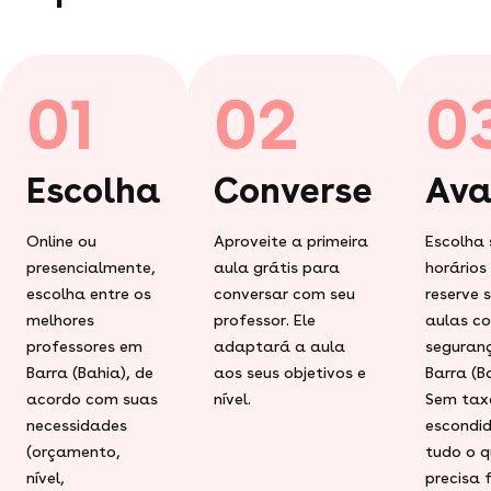
01
02
0
Escolha
Converse
Ava
Online ou
Aproveite a primeira
Escolha 
presencialmente,
aula grátis para
horários
escolha entre os
conversar com seu
reserve 
melhores
professor. Ele
aulas c
professores em
adaptará a aula
seguran
Barra (Bahia), de
aos seus objetivos e
Barra (B
acordo com suas
nível.
Sem tax
necessidades
escondid
(orçamento,
tudo o q
nível,
precisa 