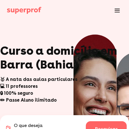
Curso a domicílio em
Barra (Bahia)
🥇 A nata das aulas particulares
💻 11 professores
🔒 100% seguro
✏️ Passe Aluno ilimitado
O que deseja
Pesquisar