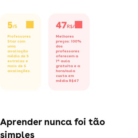
5
47
/5
R$/h
Professores
Melhores
Star com
preços: 100%
uma
dos
avaliação
professores
média de 5
oferecem a
estrelas e
1ª aula
mais de 6
gratuita
e a
avaliações.
hora/aula
custa em
média R$47
Aprender nunca foi tão
simples