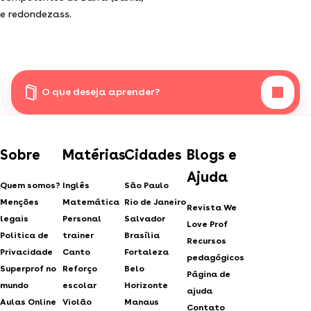
e redondezass.
O que deseja aprender?
Sobre
Matérias
Cidades
Blogs e
Ajuda
Quem somos?
Inglês
São Paulo
Menções
Matemática
Rio de Janeiro
Revista We
legais
Personal
Salvador
Love Prof
Politica de
trainer
Brasília
Recursos
Privacidade
Canto
Fortaleza
pedagógicos
Superprof no
Reforço
Belo
Página de
mundo
escolar
Horizonte
ajuda
Aulas Online
Violão
Manaus
Contato