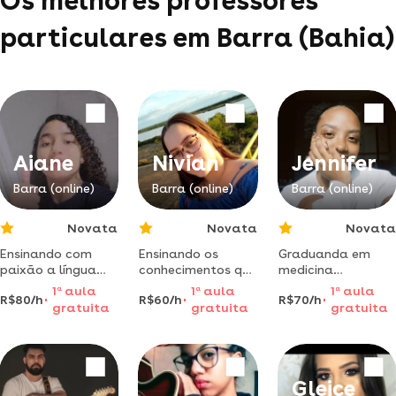
Os melhores professores
particulares em Barra (Bahia)
Aiane
Nivian
Jennifer
Barra (online)
Barra (online)
Barra (online)
Novata
Novata
Novata
Ensinando com
Ensinando os
Graduanda em
paixão a língua
conhecimentos que
medicina
portuguesa,
ficam escondido
veterinária pela
1
a
aula
1
a
aula
1
a
aula
R$80/h
R$60/h
R$70/h
minhas aulas
em nosso cérebro e
ufob, falo inglês
gratuita
gratuita
gratuita
serão
conhecendo novos
desde os 16 anos,
personalizadas
métodos
já atuei como
para atender às
professora de
suas necessidades,
idioma no modelo
aprenda com
presencial
Gleice