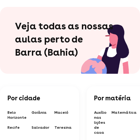
Veja todas as nossas
aulas perto de
Barra (Bahia)
Por cidade
Por matéria
Belo
Goiânia
Maceió
Auxílio
Matemática
Horizonte
nas
lições
Recife
Salvador
Teresina
de
casa