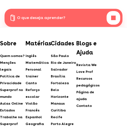
O que deseja aprender?
Sobre
Matérias
Cidades
Blogs e
Ajuda
Quem somos?
Inglês
São Paulo
Menções
Matemática
Rio de Janeiro
Revista We
legais
Personal
Salvador
Love Prof
Politica de
trainer
Brasília
Recursos
Privacidade
Canto
Fortaleza
pedagógicos
Superprof no
Reforço
Belo
Página de
mundo
escolar
Horizonte
ajuda
Aulas Online
Violão
Manaus
Contato
Estados
Francês
Curitiba
Trabalhe na
Espanhol
Recife
Superprof
Geografia
Porto Alegre