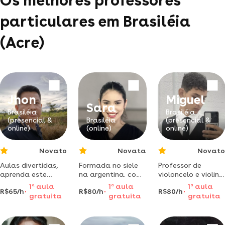
Os melhores professores
particulares em Brasiléia
(Acre)
Jhon
Miguel
Sara
Brasiléia
Brasiléia
(presencial &
Brasiléia
(presencial &
online)
(online)
online)
Novato
Novata
Novato
Aulas divertidas,
Formada no siele
Professor de
aprenda este
na argentina. com
violoncelo e violino
idioma para
certificado em
fascinado por
1
a
aula
1
a
aula
1
a
aula
R$65/h
R$80/h
R$80/h
interagir onde quer
espanhol
música e ensino,
gratuita
gratuita
gratuita
que você precise.
avançado e
ofereço aulas de
aprenda espanhol
fluente no idioma.
violoncelo e violino
prático para
para iniciantes e