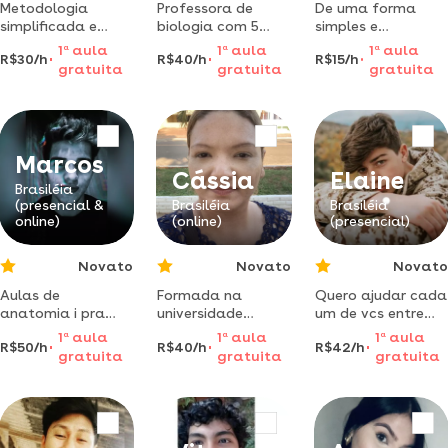
Metodologia
Professora de
De uma forma
simplificada e
biologia com 5
simples e
descontraída para
anos de
agradável passar
1
a
aula
1
a
aula
1
a
aula
R$30/h
R$40/h
R$15/h
ensinar
experiência. pronta
conhecimento
gratuita
gratuita
gratuita
trigonometria,
para te ajudar
básico sobre
estudante da
pacote office e
mesma, aulas
introdução a
virtuais.
informática
Marcos
Cássia
Elaine
Brasiléia
(presencial &
Brasiléia
Brasiléia
online)
(online)
(presencial)
Novato
Novato
Novato
Aulas de
Formada na
Quero ajudar cada
anatomia i pra
universidade
um de vcs entre
você que está
federal do acre,
em contato
1
a
aula
1
a
aula
1
a
aula
R$50/h
R$40/h
R$42/h
perdido na
experiência de 5
comigo ok obrgd
gratuita
gratuita
gratuita
materia é as
anos ministrando
provas tão bem aí
aulas para nível
corre que ainda da
superior.
tempo
matemática
financeira,