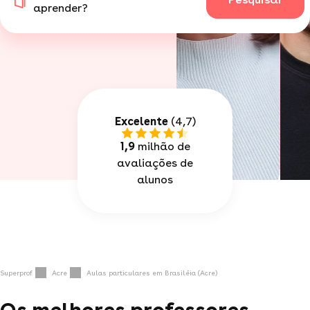
aprender?
Excelente
(4,7)
1,9
milhão de
avaliações de
alunos
Superprof
Acre
Aulas particulares em Brasiléia (Acre)