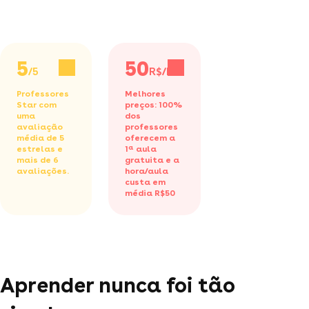
5
50
/5
R$/h
Professores
Melhores
Star com
preços: 100%
uma
dos
avaliação
professores
média de 5
oferecem a
estrelas e
1ª aula
mais de 6
gratuita
e a
avaliações.
hora/aula
custa em
média R$50
Aprender nunca foi tão