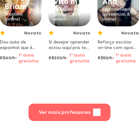
Vito m
Ana
estatistica
Briam
básicae
Epitaciolândia
Epitaciolândia
Brasiléia
(presencial &
(presencial &
elaboraçãode tcc
(online)
online)
online)
são as minhas
especialidades.
Novato
Novato
Novata
Dou aula de
Si desejar aprender
Reforço escolar
espanhol que é
estou aquí pra te
on-line com apoio
minha língua
ensinar português -
especializado
1
a
aula
1
a
aula
1
a
aula
R$40/h
R$300/h
R$50/h
nativa, estudo na
espanhol,
para alunos com
gratuita
gratuita
gratuita
bolívia atualmente
psicologia -
autismo ( tea)
faço medicina.
filosofia, direito -
letras
Ver mais professores