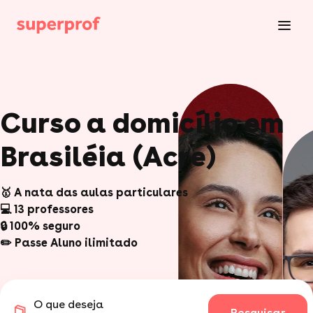
Curso a domicílio em
Brasiléia (Acre)
🥇 A nata das aulas particulares
💻 13 professores
🔒 100% seguro
✏️ Passe Aluno ilimitado
O que deseja
Pesquisar