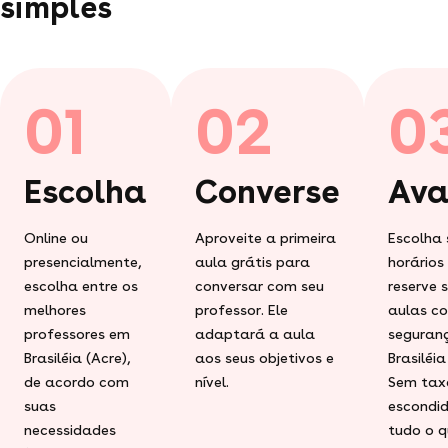
simples
01
02
0
Escolha
Converse
Ava
Online ou
Aproveite a primeira
Escolha 
presencialmente,
aula grátis para
horários
escolha entre os
conversar com seu
reserve 
melhores
professor. Ele
aulas c
professores em
adaptará a aula
seguran
Brasiléia (Acre),
aos seus objetivos e
Brasiléia
de acordo com
nível.
Sem tax
suas
escondid
necessidades
tudo o q