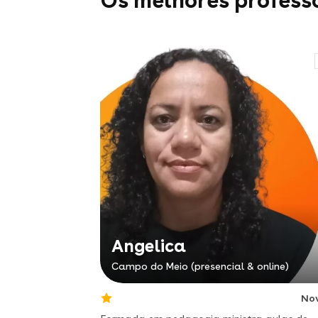
Os melhores profess
Angelica
Campo do Meio (presencial & online)
No