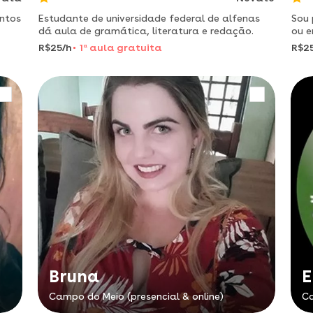
Estudante de universidade federal de alfenas
Sou 
dá aula de gramática, literatura e redação.
ou e
R$25/h
1
a
aula gratuita
R$2
Bruna
E
Campo do Meio (presencial & online)
Ca