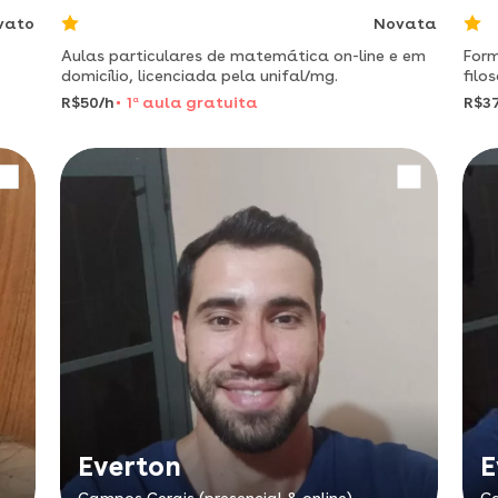
vato
Novata
Aulas particulares de matemática on-line e em
Form
domicílio, licenciada pela unifal/mg.
filo
apro
R$50/h
1
a
aula gratuita
R$3
de f
Everton
E