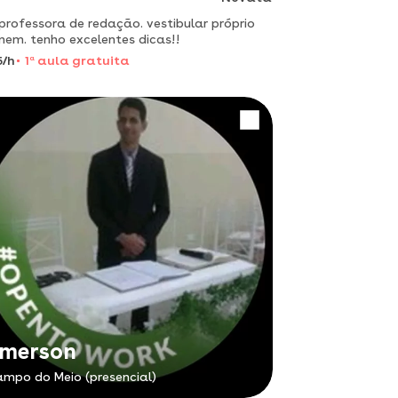
professora de redação. vestibular próprio
nem. tenho excelentes dicas!!
5/h
1
a
aula gratuita
merson
mpo do Meio (presencial)