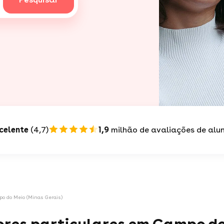
celente
(4,7)
1,9
milhão de avaliações de alu
o do Meio (Minas Gerais)