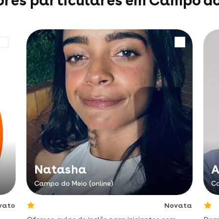
ores particulares em Campo do
Natasha
A
Campo do Meio (online)
Ca
vato
Novata