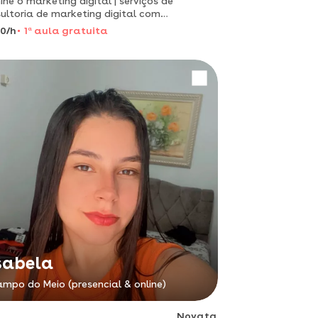
ne o marketing digital | serviços de
ultoria de marketing digital com
cialista
0/h
1
a
aula gratuita
sabela
mpo do Meio (presencial & online)
Novata