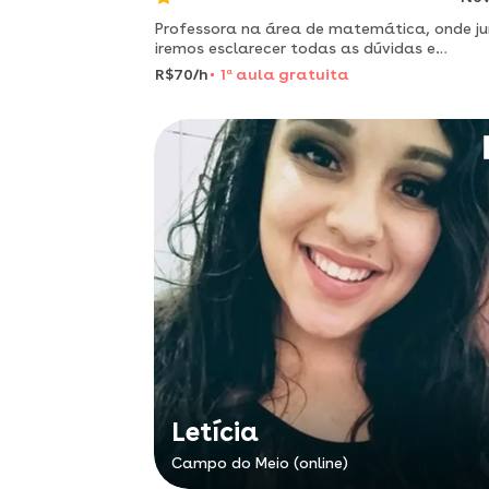
Professora na área de matemática, onde juntos
iremos esclarecer todas as dúvidas e
dificuldades
R$70/h
1
a
aula gratuita
Letícia
Campo do Meio (online)