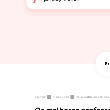
Ex
Superprof
Minas Gerais
Aulas particulares em Camp