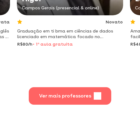
Campos Gerais (presencial & online)
Ca
vata
Novato
glês
Graduação em ti bma em ciências de dados
Amar
as e
licenciado em matemática focado no
faci
ras
aprendizado
equi
R$80/h
1
a
aula gratuita
R$4
luan
para
Ver mais professores