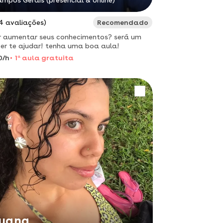
mpos Gerais (presencial & online)
4 avaliações)
Recomendado
 aumentar seus conhecimentos? será um
er te ajudar! tenha uma boa aula!
0/h
1
a
aula gratuita
uana