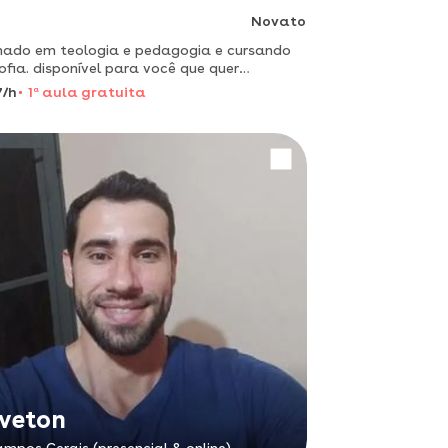
Novato
ado em teologia e pedagogia e cursando
sofia. disponível para você que quer
fundar seus conhecimentos e quer aprender
7/h
1
a
aula gratuita
orma descontraída.
veton