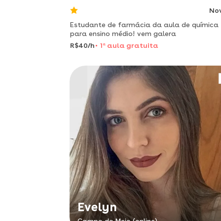
No
Estudante de farmácia da aula de química
para ensino médio! vem galera
R$40/h
1
a
aula gratuita
Evelyn