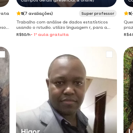
Campos Gerais (presencial & online)
Ca
vata
5
(7 avaliações)
Super professor
5
(
Trabalho com análise de dados estatísticos
Quer
eso,
usando o rstudio. utilizo linguagem r, para a
praz
construção de gráficos, análises descritivas e
R$50/h
1
a
aula gratuita
R$4
inferência estatística.
Higor
L