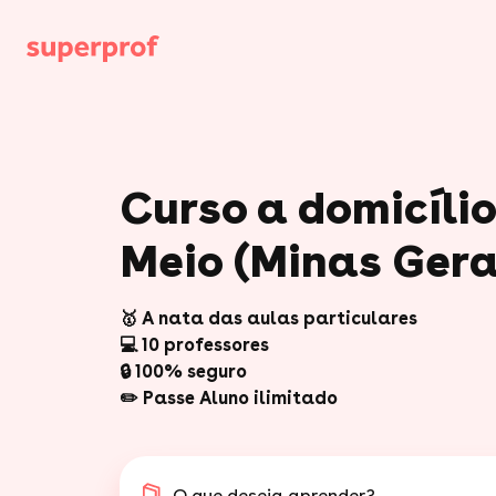
Curso a domicíli
Meio (Minas Gera
🥇 A nata das aulas particulares
💻 10 professores
🔒 100% seguro
✏️ Passe Aluno ilimitado
O que deseja aprender?