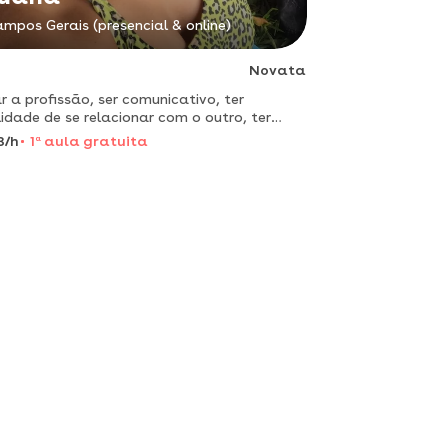
mpos Gerais (presencial & online)
Novata
 a profissão, ser comunicativo, ter
lidade de se relacionar com o outro, ter
líbrio emocional, ser criativo e empático. sou
8/h
1
a
aula gratuita
a professorade reforço escolar e estou aqui
 te ajudar a