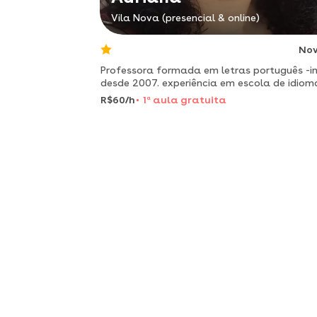
Vila Nova (presencial & online)
No
Professora formada em letras português -in
desde 2007. experiência em escola de idiom
escola privada com sistema anglo e pitágo
R$60/h
1
a
aula gratuita
de ensino.