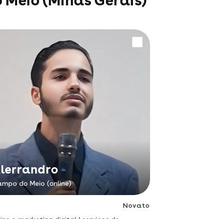
 Meio (Minas Gerais)
lerrandro
mpo do Meio (online)
Novato