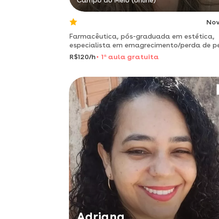
Campo do Meio (online)
No
Farmacêutica, pós-graduada em estética,
especialista em emagrecimento/perda de p
da aulas e consultoria online!
R$120/h
1
a
aula gratuita
Adriana