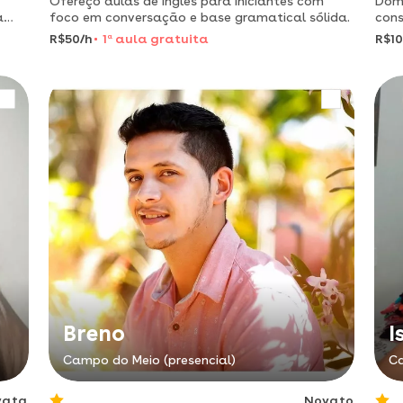
Ofereço aulas de inglês para iniciantes com
Domi
a
foco em conversação e base gramatical sólida.
cons
5º
espe
R$50/h
1
a
aula gratuita
R$10
Breno
I
Campo do Meio (presencial)
Ca
vata
Novato