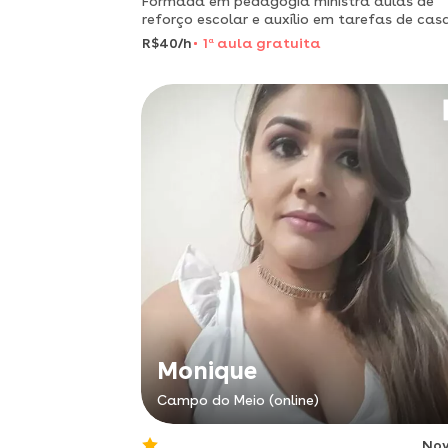
Formada em pedagogia ministra aulas de
reforço escolar e auxílio em tarefas de cas
para níveis do ensino fundamental i - 1º ao 
R$40/h
1
a
aula gratuita
ano.
Monique
Campo do Meio (online)
No