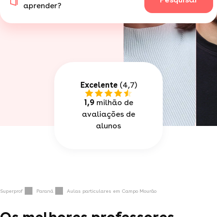
aprender?
Excelente
(4,7)
1,9
milhão de
avaliações de
alunos
Superprof
Paraná
Aulas particulares em Campo Mourão