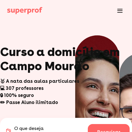
Curso a domicílio em
Campo Mourão
🥇 A nata das aulas particulares
💻 307 professores
🔒 100% seguro
✏️ Passe Aluno ilimitado
O que deseja
Pesquisar