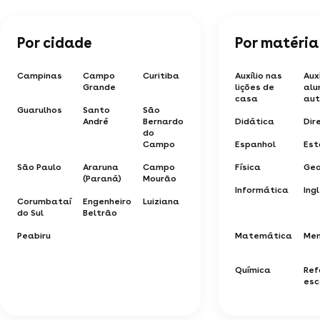
Por cidade
Por matéria
Campinas
Campo
Curitiba
Auxílio nas
Aux
Grande
lições de
alu
casa
aut
Guarulhos
Santo
São
André
Bernardo
Didática
Dire
do
Campo
Espanhol
Est
São Paulo
Araruna
Campo
Física
Geo
(Paraná)
Mourão
Informática
Ing
Corumbataí
Engenheiro
Luiziana
do Sul
Beltrão
Peabiru
Matemática
Mem
Química
Ref
esc