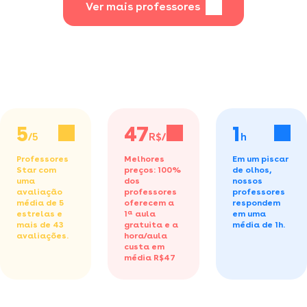
Ver mais professores
5
47
1
/5
R$/h
h
Professores
Melhores
Em um piscar
Star com
preços: 100%
de olhos,
uma
dos
nossos
avaliação
professores
professores
média de 5
oferecem a
respondem
estrelas e
1ª aula
em uma
mais de 43
gratuita
e a
média de 1h.
avaliações.
hora/aula
custa em
média R$47