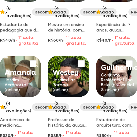
(6
(4
(4
5
Recomendada
5
Recomendado
5
Re
avaliações)
avaliações)
avaliações)
Estudante de
Mestre em ensino
Experiência de 7
pedagogia que dá
de história, com
anos, aulas
aulas de reforço
especialização em
individuais ou em
1
a
aula
1
a
aula
1
a
aula
R$40/h
R$60/h
R$40/h
escolar, babysister
ensino de
grupo para todos
gratuita
gratuita
gratuita
e matérias
geografia,
os níveis, reforço
voltadas a
sociologia
escolar, viagens,
história em nível
brasileira e
intercâmbio. aulas
fundamental em
filosofia
descontraidas e o
Guilherm
campo mourão,
mais real possível.
Amanda
Wesley
paraná. atendo
Conjunto
crianças das séries
Jardim
Jardim Lar
Residencial Ilha
Aeroporto
Parana
Bela (presencial
do fundamental
(online)
(online)
& online)
até adultos
(4
(2
(3
5
Recomendada
5
Recomendado
5
Re
avaliações)
avaliações)
avaliações)
Acadêmica de
Professor de
Estudante de
medicina
história da aulas
arquitetura com
apaixonada por
particulares para
experiência em
1
a
aula
1
a
aula
1
a
aula
R$30/h
R$85/h
R$50/h
transmitir
reforço, com muito
renders,