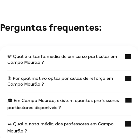
Perguntas frequentes:
💸 Qual é a tarifa média de um curso particular em
Campo Mourão ?
🎯 Por qual motivo optar por aulas de reforço em
O valor médio de uma aula particular
Campo Mourão ?
em Campo Mourão é de R$ 47.
🎓 Em Campo Mourão, existem quantos professores
Ter aulas com um professor experiente na
Esses valores podem variar de acordo com
particulares disponíveis ?
temática desejada vai te ajudar a progredir mais
rapidamente.
a experiência do professor,
o local do curso (online ou a domicílio) e a
✒️ Qual a nota média dos professores em Campo
307 profes particulares propõem seus serviços.
localização geográfica
Mourão ?
O curso particular te permite escolher um perfil de
a duração e regularidade das aulas