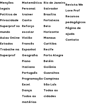
Menções
Matemática
Rio de Janeiro
Revista We
legais
Personal
Salvador
Love Prof
Politica de
trainer
Brasília
Recursos
Privacidade
Canto
Fortaleza
pedagógicos
Superprof no
Reforço
Belo
Página de
mundo
escolar
Horizonte
ajuda
Aulas Online
Violão
Manaus
Contato
Estados
Francês
Curitiba
Trabalhe na
Espanhol
Recife
Superprof
Geografia
Porto Alegre
Piano
Belém
Italiano
Goiânia
Português
Guarulhos
Programação
Campinas
Excel
São Luís
Dança
Todas as
Todos as
cidades
matérias