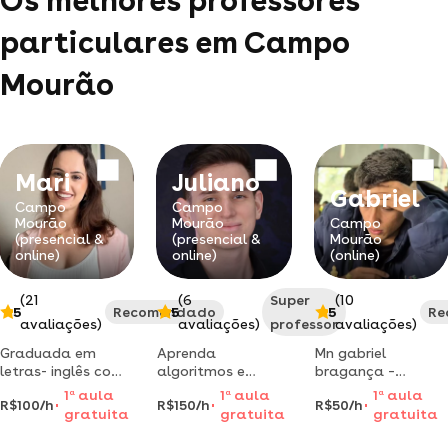
Os melhores professores
particulares em Campo
Mourão
Mari
Juliano
Gabriel
Campo
Campo
Mourão
Mourão
Campo
(presencial &
(presencial &
Mourão
online)
online)
(online)
(21
(6
Super
(10
5
Recomendado
5
5
Re
avaliações)
avaliações)
professor
avaliações)
Graduada em
Aprenda
Mn gabriel
letras- inglês com
algoritmos e
bragança –
experiência de 12
programação com
poucos horários
1
a
aula
1
a
aula
1
a
aula
R$100/h
R$150/h
R$50/h
anos ministrando
base sólida em
disponíveis -
gratuita
gratuita
gratuita
aulas de inglês.
lógica — python, c,
chama no insta
possui certificado
c++ e mais!
para estarmos