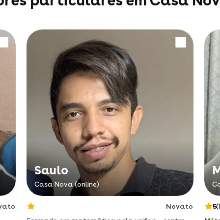
ores particulares em Casa Nov
Saulo
M
Casa Nova (online)
Ca
vato
Novato
5
(