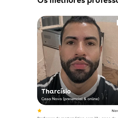
Os melhores profess
Tharcísio
Casa Nova (presencial & online)
No