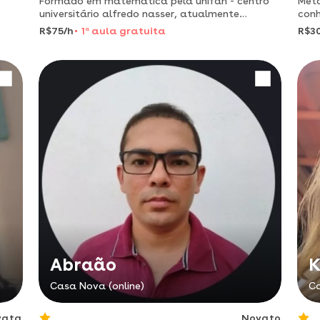
Formado em matemática pela unifan - centro
Méto
universitário alfredo nasser, atualmente
conh
cursando engenharia agrônoma
R$75/h
1
a
aula gratuita
R$3
Abraão
K
Casa Nova (online)
Ca
vata
Novato