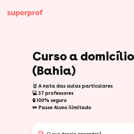
Curso a domicíl
(Bahia)
🥇 A nata das aulas particulares
💻 37 professores
🔒 100% seguro
✏️ Passe Aluno ilimitado
O que deseja aprender?