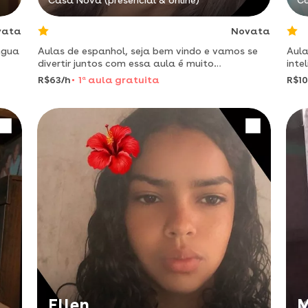
Casa Nova (presencial & online)
Ca
vata
Novata
ngua
Aulas de espanhol, seja bem vindo e vamos se
Aula
divertir juntos com essa aula é muito
inte
importante
R$63/h
1
a
aula gratuita
R$10
Ellen
M