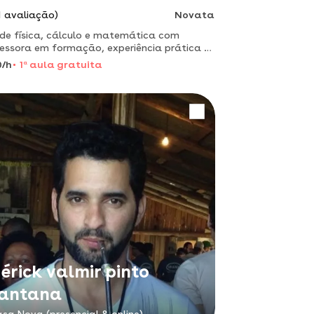
1 avaliação)
Novata
de física, cálculo e matemática com
essora em formação, experiência prática e
tica comprovada.
0/h
1
a
aula gratuita
érick valmir pinto
antana