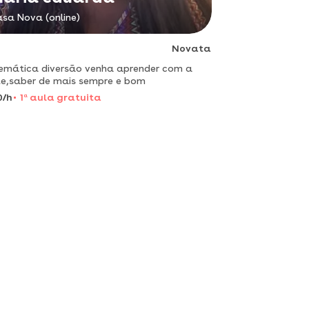
sa Nova (online)
Novata
mática diversão venha aprender com a
e,saber de mais sempre e bom
0/h
1
a
aula gratuita