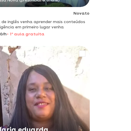
sa Nova (presencial & online)
Novato
 de inglês venha aprender mais conteúdos
ligência em primeiro lugar venha
0/h
1
a
aula gratuita
aria eduarda