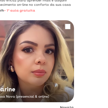
do eficaz para aprender mais e adquirir
ecimento on-line no conforto da sua casa
0/h
1
a
aula gratuita
arine
sa Nova (presencial & online)
Novata