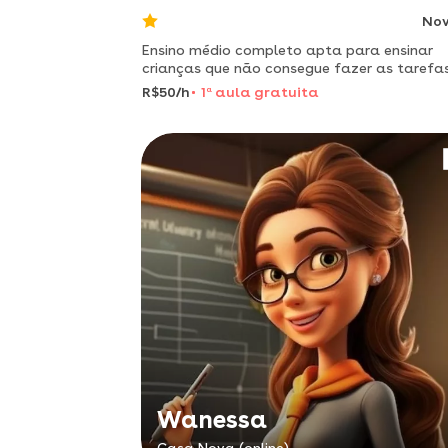
No
Ensino médio completo apta para ensinar
crianças que não consegue fazer as tarefa
sozinha
R$50/h
1
a
aula gratuita
Wanessa