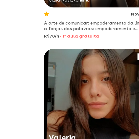
Casa Nova (online)
No
A arte de comunicar: empoderamento da lí
a forças das palavras: empoderamento e
conclusão
R$70/h
1
a
aula gratuita
Valeria