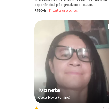
Professor de matemática com 12+ anos de
experiência | pós-graduado | aulas
personalizadas para todos os níveis.
R$50/h
1
a
aula gratuita
Ivanete
Casa Nova (online)
No