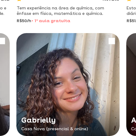
o e
Tem experiência na área de química, com
Esto
e.
ênfase em física, matemática e química.
diár
R$50/h
1
a
aula gratuita
R$51
Gabrielly
A
Casa Nova (presencial & online)
Ca