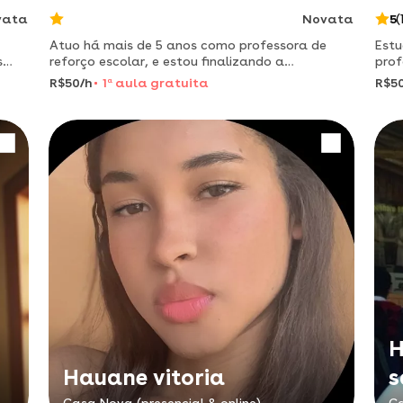
vata
Novata
5
(
Atuo há mais de 5 anos como professora de
Estu
s
reforço escolar, e estou finalizando a
prof
faculdade de pedagogia (6º período)
didá
R$50/h
1
a
aula gratuita
R$5
H
Hauane vitoria
s