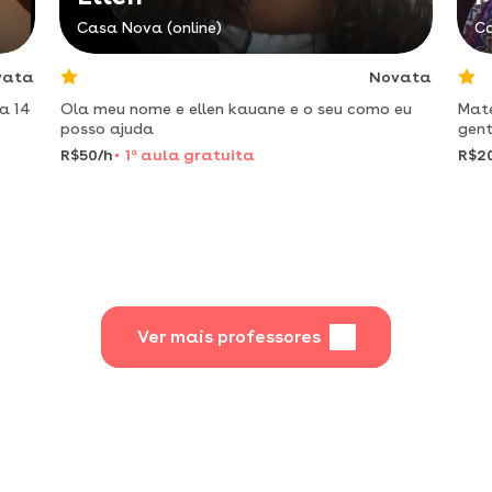
Casa Nova (online)
Ca
vata
Novata
a 14
Ola meu nome e ellen kauane e o seu como eu
Mate
posso ajuda
gent
R$50/h
1
a
aula gratuita
R$2
Ver mais professores