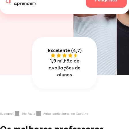
aprender?
Excelente
(4,7)
1,9
milhão de
avaliações de
alunos
Superprof
São Paulo
Aulas particulares em Castilho