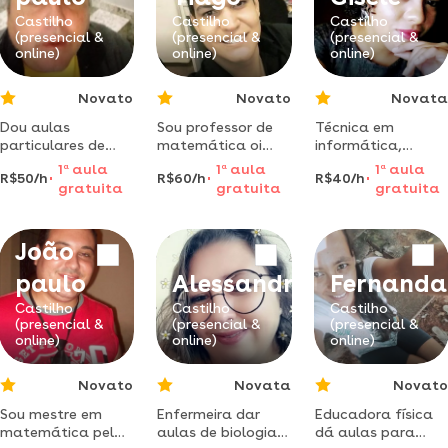
experiência do
ensino
Castilho
Castilho
Castilho
(presencial &
(presencial &
(presencial &
fundamental à
online)
online)
online)
graduação em
engenharia.
Novato
Novato
Novata
Dou aulas
Sou professor de
Técnica em
particulares de
matemática oi
informática,
matemática de
meu nome é tiago,
instrutora de
1
a
aula
1
a
aula
1
a
aula
R$50/h
R$60/h
R$40/h
diversos assuntos,
sou formado em
informática,
gratuita
gratuita
gratuita
desde do
matemática pela
ensino desde o
fundamental a
ufms-cptl, tenho 5
básico da
faculdade
anos de
informática até
João
experiencia
formatação. de
profissional
computadores a
paulo
Alessandra
Fernanda
atuando em
celulares.
escolas
Castilho
Castilho
Castilho
(presencial &
(presencial &
(presencial &
online)
online)
online)
Novato
Novata
Novato
Sou mestre em
Enfermeira dar
Educadora física
matemática pela
aulas de biologia
dá aulas para