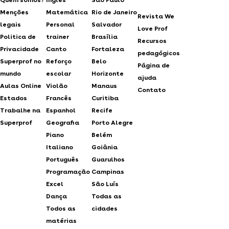
Menções
Matemática
Rio de Janeiro
Revista We
legais
Personal
Salvador
Love Prof
Politica de
trainer
Brasília
Recursos
Privacidade
Canto
Fortaleza
pedagógicos
Superprof no
Reforço
Belo
Página de
mundo
escolar
Horizonte
ajuda
Aulas Online
Violão
Manaus
Contato
Estados
Francês
Curitiba
Trabalhe na
Espanhol
Recife
Superprof
Geografia
Porto Alegre
Piano
Belém
Italiano
Goiânia
Português
Guarulhos
Programação
Campinas
Excel
São Luís
Dança
Todas as
Todos as
cidades
matérias