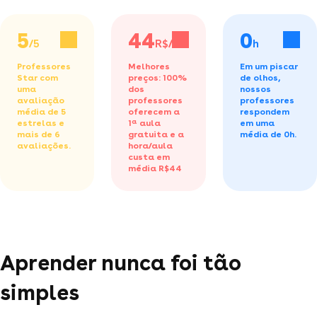
5
44
0
/5
R$/h
h
Professores
Melhores
Em um piscar
Star com
preços: 100%
de olhos,
uma
dos
nossos
avaliação
professores
professores
média de 5
oferecem a
respondem
estrelas e
1ª aula
em uma
mais de 6
gratuita
e a
média de 0h.
avaliações.
hora/aula
custa em
média R$44
Aprender nunca foi tão
simples