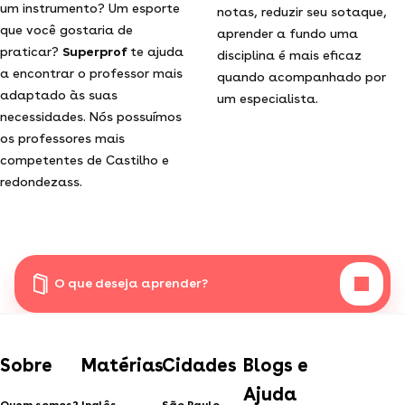
um instrumento? Um esporte
notas, reduzir seu sotaque,
que você gostaria de
aprender a fundo uma
praticar?
Superprof
te ajuda
disciplina é mais eficaz
a encontrar o professor mais
quando acompanhado por
adaptado às suas
um especialista.
necessidades. Nós possuímos
os professores mais
competentes de Castilho e
redondezass.
O que deseja aprender?
Sobre
Matérias
Cidades
Blogs e
Ajuda
Quem somos?
Inglês
São Paulo