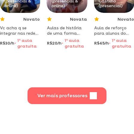
(presencial &
(presencial &
Castilho
online)
online)
(presencial)
Novato
Novata
Novato
Vc acha q se
Aulas de história
Aula de reforço
integrar nas redes
de uma forma
para alunos do
e difícil ...? posso
divertida!
ensino médio
1
a
aula
1
a
aula
1
a
aula
R$30/h
R$20/h
R$45/h
te mostrar que
graduada em
atendo no
gratuita
gratuita
gratuita
não..
história, aulas via
domicilio castilho
ead ou em castilho
s.p. nova iorque
sp.
formação
bacharel em ad.
com abilitação em
matemática
Ver mais professores