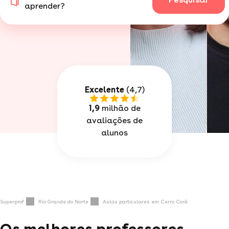
aprender?
Excelente
(4,7)
1,9
milhão de
avaliações de
alunos
Superprof
Rio Grande do Norte
Aulas particulares em Cerro Corá