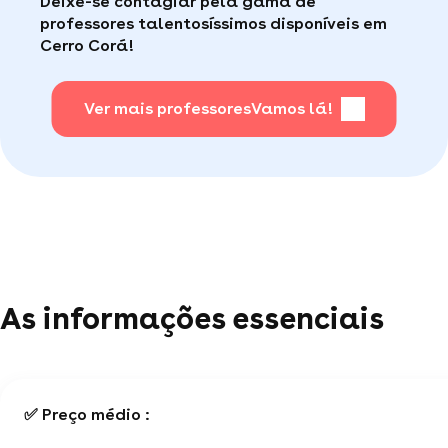
Deixe-se contagiar pela gama de
consumidor de qualidade disponível para te ajudar
fácil
.
professores talentosíssimos disponíveis em
(por telefone e e-mail, 5J/7).
Cerro Corá!
Para saber + acesse nossa página de perguntas
mais frequentes
Ver mais professores
.
Vamos lá!
As informações essenciais
✅ Preço médio :