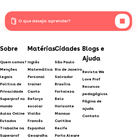
O que deseja aprender?
Sobre
Matérias
Cidades
Blogs e
Ajuda
Quem somos?
Inglês
São Paulo
Menções
Matemática
Rio de Janeiro
Revista We
legais
Personal
Salvador
Love Prof
Politica de
trainer
Brasília
Recursos
Privacidade
Canto
Fortaleza
pedagógicos
Superprof no
Reforço
Belo
Página de
mundo
escolar
Horizonte
ajuda
Aulas Online
Violão
Manaus
Contato
Estados
Francês
Curitiba
Trabalhe na
Espanhol
Recife
Superprof
Geografia
Porto Alegre