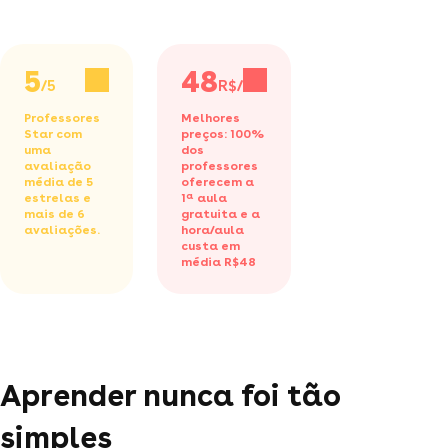
5
48
/5
R$/h
Professores
Melhores
Star com
preços: 100%
uma
dos
avaliação
professores
média de 5
oferecem a
estrelas e
1ª aula
mais de 6
gratuita
e a
avaliações.
hora/aula
custa em
média R$48
Aprender nunca foi tão
simples