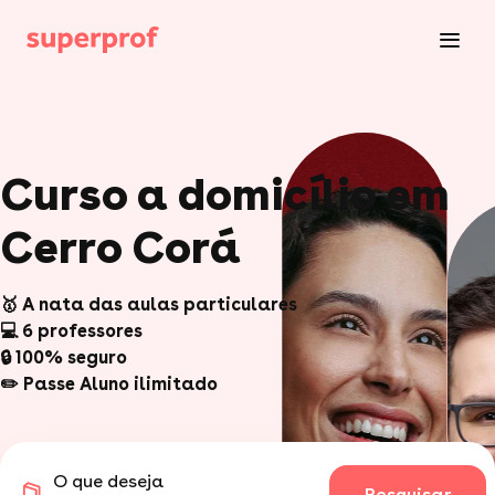
Curso a domicílio em
Cerro Corá
🥇 A nata das aulas particulares
💻 6 professores
🔒 100% seguro
✏️ Passe Aluno ilimitado
O que deseja
Pesquisar