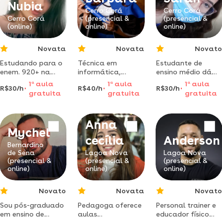
Nubia
Cerro Corá
Cerro Corá
Cerro Corá
(presencial &
(presencial &
(online)
online)
online)
Novata
Novata
Novato
Estudando para o
Técnica em
Estudante de
enem. 920+ na
informática,
ensino médio dá
redação do
certificada na
aulas de
1
a
aula
1
a
aula
1
a
aula
R$30/h
R$40/h
R$30/h
cursinho duas
língua inglesa,
matemática e
gratuita
gratuita
gratuita
vezes. essa é
estudante de
biologia para
minha 3 vez
ciências e
estudantes do
fazendo o enem e
tecnologia
ensino
Anna
pretendo ajudar
fundamental
Mychel
mais pessoas a
cecília
Anderson
alcançarem o seu
Bernardino
sonho!
de Sena
Lagoa Nova
Lagoa Nova
(presencial &
(presencial &
(presencial &
online)
online)
online)
Novato
Novata
Novato
Sou pós-graduado
Pedagoga oferece
Personal trainer e
em ensino de
aulas
educador físico