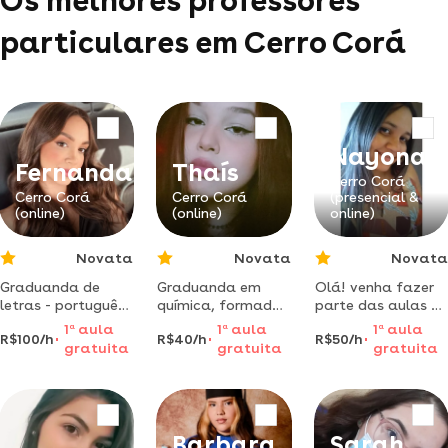
Os melhores professores
particulares em Cerro Corá
Nayonar
Fernanda
Thaís
Cerro Corá
Cerro Corá
Cerro Corá
(presencial &
(online)
(online)
online)
Novata
Novata
Novata
Graduanda de
Graduanda em
Olá! venha fazer
letras - português
química, formada
parte das aulas de
e inglês pela ufrn e
em t.i, certificada
reforço escolar.
1
a
aula
1
a
aula
1
a
aula
R$100/h
R$40/h
R$50/h
trabalho com
em programação
ficarei muito feliz
gratuita
gratuita
gratuita
mentoria de
de robôs, técnica
em ter você
produção textual
em investigação
conosco!
há mais de 3 anos.
forense.
Barbara
Sarah