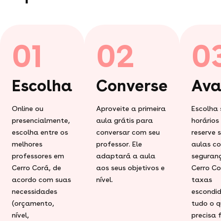
01
02
0
Escolha
Converse
Ava
Online ou
Aproveite a primeira
Escolha 
presencialmente,
aula grátis para
horários
escolha entre os
conversar com seu
reserve 
melhores
professor. Ele
aulas c
professores em
adaptará a aula
seguran
Cerro Corá, de
aos seus objetivos e
Cerro Co
acordo com suas
nível.
taxas
necessidades
escondid
(orçamento,
tudo o q
nível,
precisa 