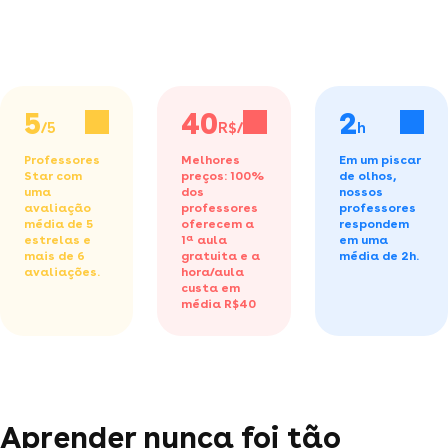
5
40
2
/5
R$/h
h
Professores
Melhores
Em um piscar
Star com
preços: 100%
de olhos,
uma
dos
nossos
avaliação
professores
professores
média de 5
oferecem a
respondem
estrelas e
1ª aula
em uma
mais de 6
gratuita
e a
média de 2h.
avaliações.
hora/aula
custa em
média R$40
Aprender nunca foi tão