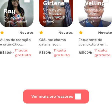
Girlene
Wellingt
literatura
escolar durante 3
brasileira.
anos
Conceição
Conceição do
Ray
do Jacuípe
Jacuípe
Coração de
(presencial &
(presencial &
Maria (online)
online)
online)
Novato
Novata
Novato
Aulas de redação
Olá, me chamo
Estudante de
e gramática
girlene, sou
licenciatura em
ministrada por
professora de
música dá aulas
1
a
aula
1
a
aula
1
a
aula
R$40/h
R$50/h
R$100/h
estudante de
reforço escolar já
instrumental como
gratuita
gratuita
gratuita
psicologia na
2 anos, e estou a
violão,guitarra,
bahia
procura de novos
contrabaixo,
alunos, que
baixo, entre
buscam aprender
outros.
da melhor
metodologia
personalizada e
descontraída!
Ver mais professores