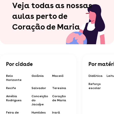
Veja todas as nossas
aulas perto de
Coração de Maria
Por cidade
Por matér
Belo
Goiânia
Maceió
Didática
Leit
Horizonte
Reforço
Recife
Salvador
Teresina
escolar
Amélia
Conceição
Coração
Rodrigues
do
de Maria
Jacuípe
Feira de
Humildes
Irará