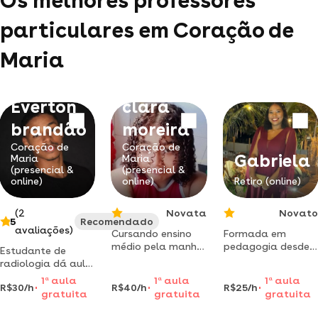
Os melhores professores
particulares em Coração de
Maria
Dominick
Everton
clara
brandão
moreira
Coração de
Coração de
Gabriela
Maria
Maria
(presencial &
(presencial &
online)
online)
Retiro (online)
(2
Novata
Novato
5
Recomendado
avaliações)
Cursando ensino
Formada em
médio pela manhã
pedagogia desde
Estudante de
reforço escolar,
2020, mas
radiologia dá aula
matemática,
trabalho com
aulas de
1
a
aula
1
a
aula
1
a
aula
português,
reforço escolar
R$30/h
R$40/h
R$25/h
matemática e
gratuita
gratuita
gratuita
geografia, história,
desde os 14 anos,
física, ead. com
filosofia, ciências
quando me formei
experiência!