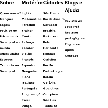
Sobre
Matérias
Cidades
Blogs e
Ajuda
Quem somos?
Inglês
São Paulo
Menções
Matemática
Rio de Janeiro
Revista We
legais
Personal
Salvador
Love Prof
Politica de
trainer
Brasília
Recursos
Privacidade
Canto
Fortaleza
pedagógicos
Superprof no
Reforço
Belo
Página de
mundo
escolar
Horizonte
ajuda
Aulas Online
Violão
Manaus
Contato
Estados
Francês
Curitiba
Trabalhe na
Espanhol
Recife
Superprof
Geografia
Porto Alegre
Piano
Belém
Italiano
Goiânia
Português
Guarulhos
Programação
Campinas
Excel
São Luís
Dança
Todas as