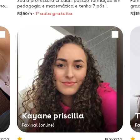
Sou a professora cristiani possuo formação em
Form
anos
pedagogia e matemática e tenho 7 pós
gra
graduação na área da educação que são: tea,
espe
R$50/h
1
a
aula gratuita
R$15
a
educação especial, psicopedagogia,
psic
neuropsicologia, tutoria em ead, docên
ori
Kayane priscilla
T
Faxinal (online)
Fa
vata
Novata