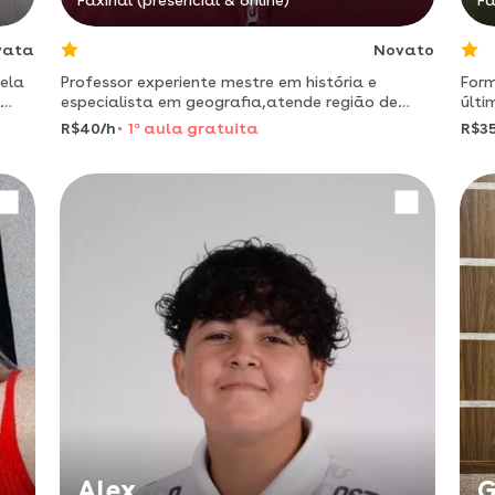
Faxinal (presencial & online)
Fa
vata
Novato
ela
Professor experiente mestre em história e
Form
especialista em geografia,atende região de
últi
londrina.
expe
R$40/h
1
a
aula gratuita
R$35
Alex
G