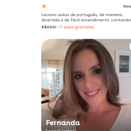
No
Leciono aulas de português, de maneira
divertida e de fácil entendimento. contando
passado, mostrando o presente e semeand
R$40/h
1
a
aula gratuita
futuro!
Fernanda