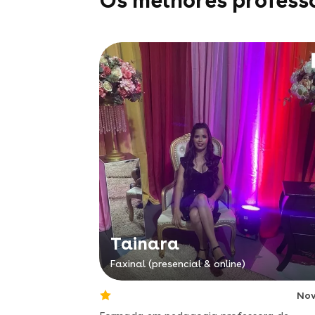
Os melhores profess
Tainara
Faxinal (presencial & online)
No