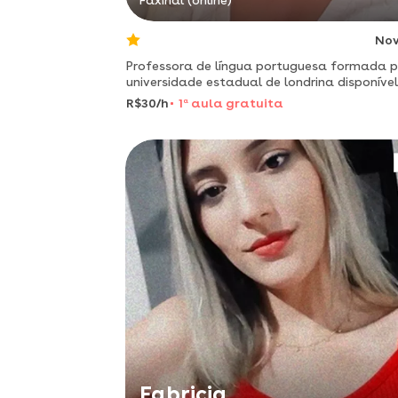
Faxinal (online)
No
Professora de língua portuguesa formada p
universidade estadual de londrina disponível
para aulas particulares virtuais!
R$30/h
1
a
aula gratuita
Fabricia