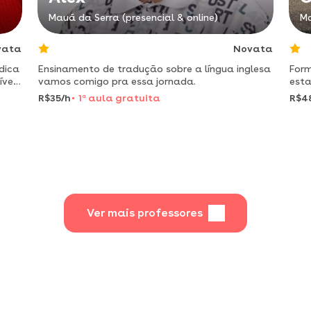
Mauá da Serra (presencial & online)
Ma
vata
Novata
dica
Ensinamento de tradução sobre a língua inglesa
Form
ível
vamos comigo pra essa jornada.
esta
em a
R$35/h
1
a
aula gratuita
R$4
let
Ver mais professores