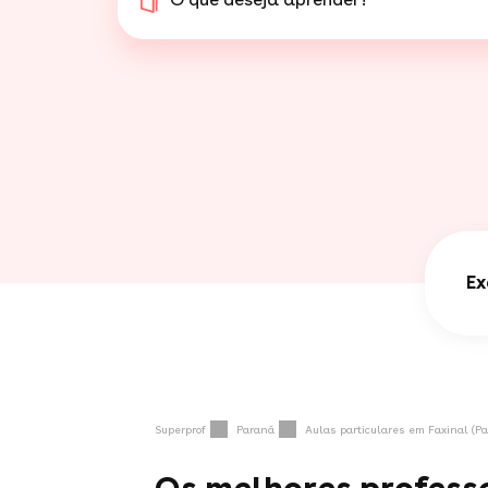
Ex
Superprof
Paraná
Aulas particulares em Faxinal (P