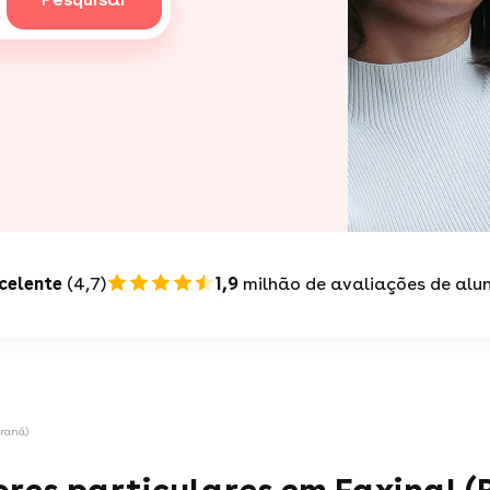
celente
(4,7)
1,9
milhão de avaliações de alu
araná)