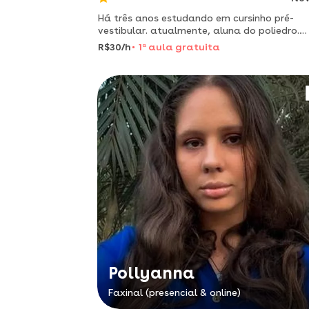
Há três anos estudando em cursinho pré-
vestibular. atualmente, aluna do poliedro.
domínio da norma culta da língua portugue
R$30/h
1
a
aula gratuita
com 960 na redação do enem.
Pollyanna
Faxinal (presencial & online)