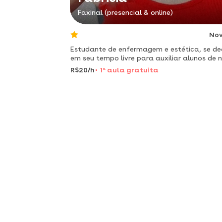
Faxinal (presencial & online)
No
Estudante de enfermagem e estética, se de
em seu tempo livre para auxiliar alunos de n
médio e superior em atividades de casa e
R$20/h
1
a
aula gratuita
trabalhos acadêmicos.