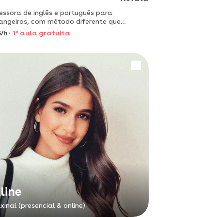
essora de inglês e português para
angeiros, com método diferente que
mente te leva a fluência de uma forma
/h
1
a
aula gratuita
r natural. teste e verá!
line
xinal (presencial & online)