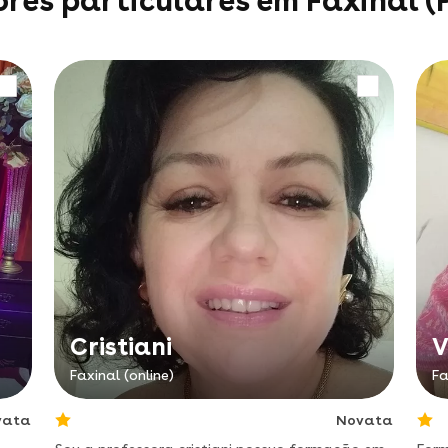
ores particulares em Faxinal 
Cristiani
V
Faxinal (online)
Fa
vata
Novata