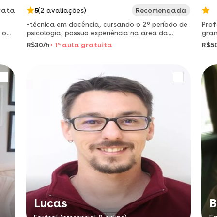
vata
5
(2 avaliações)
Recomendada
-técnica em docência, cursando o 2º período de
Prof
 o
psicologia, possuo experiência na área da
gram
o o
educação, com aulas particulares de reforço e
aula
R$30/h
1
a
aula gratuita
R$5
estágios em instituições públicas de ensino.
noss
Lucas
B