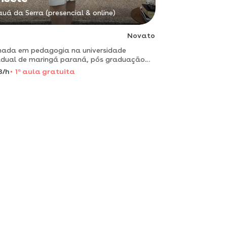
uá da Serra (presencial & online)
Novato
ada em pedagogia na universidade
dual de maringá paraná, pós graduação
rtes, ludopedagogia, educação especial,
8/h
1
a
aula gratuita
ramento