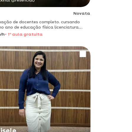
xinal (presencial)
Novata
ação de docentes completo. cursando
mo ano de educação física licenciatura.
riências em sala de aula.
/h
1
a
aula gratuita
isele