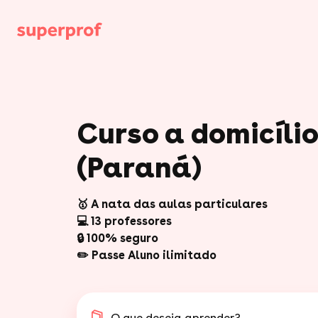
Curso a domicíli
(Paraná)
🥇 A nata das aulas particulares
💻 13 professores
🔒 100% seguro
✏️ Passe Aluno ilimitado
O que deseja aprender?