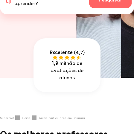
aprender?
Excelente
(4,7)
1,9
milhão de
avaliações de
alunos
Superprof
Goiás
Aulas particulares em Goianira