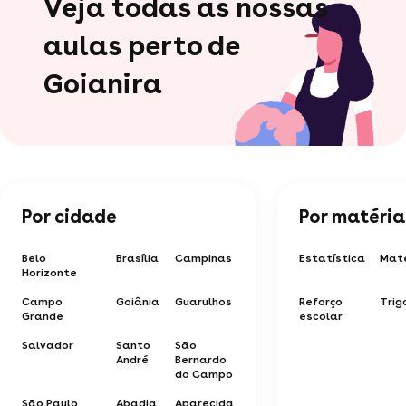
Veja todas as nossas
aulas perto de
Goianira
Por cidade
Por matéria
Belo
Brasília
Campinas
Estatística
Mat
Horizonte
Campo
Goiânia
Guarulhos
Reforço
Trig
Grande
escolar
Salvador
Santo
São
André
Bernardo
do Campo
São Paulo
Abadia
Aparecida