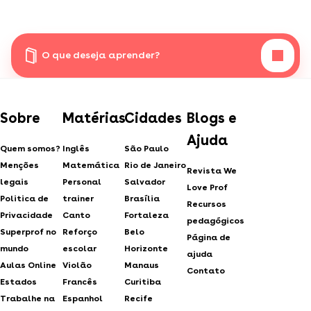
O que deseja aprender?
Sobre
Matérias
Cidades
Blogs e
Ajuda
Quem somos?
Inglês
São Paulo
Menções
Matemática
Rio de Janeiro
Revista We
legais
Personal
Salvador
Love Prof
Politica de
trainer
Brasília
Recursos
Privacidade
Canto
Fortaleza
pedagógicos
Superprof no
Reforço
Belo
Página de
mundo
escolar
Horizonte
ajuda
Aulas Online
Violão
Manaus
Contato
Estados
Francês
Curitiba
Trabalhe na
Espanhol
Recife