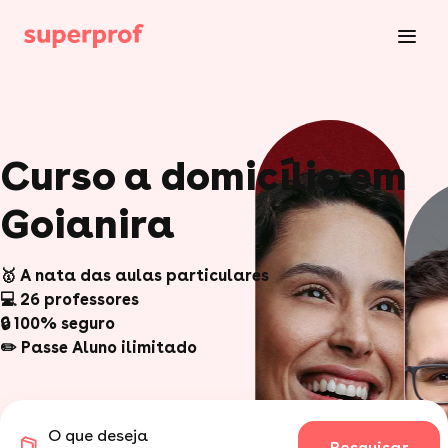
Curso a domicílio em
Goianira
🥇 A nata das aulas particulares
💻 26 professores
🔒 100% seguro
✏️ Passe Aluno ilimitado
O que deseja
Pesquisar