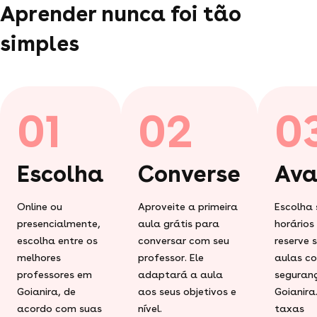
Aprender nunca foi tão
simples
01
02
0
Escolha
Converse
Ava
Online ou
Aproveite a primeira
Escolha 
presencialmente,
aula grátis para
horários
escolha entre os
conversar com seu
reserve 
melhores
professor. Ele
aulas c
professores em
adaptará a aula
seguran
Goianira, de
aos seus objetivos e
Goianira
acordo com suas
nível.
taxas