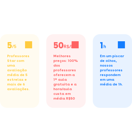
5
50
1
/5
R$/h
h
Professores
Melhores
Em um piscar
Star com
preços: 100%
de olhos,
uma
dos
nossos
avaliação
professores
professores
média de 5
oferecem a
respondem
estrelas e
1ª aula
em uma
mais de 6
gratuita
e a
média de 1h.
avaliações.
hora/aula
custa em
média R$50