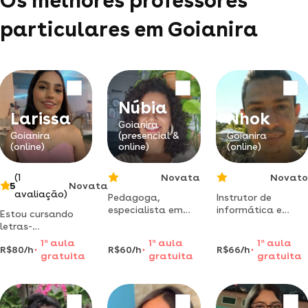
Os melhores professores
particulares em Goianira
Núbia
Larissa
Nhok
Goianira
Goianira
(presencial &
Goianira
(online)
online)
(online)
(1
Novata
Novato
5
Novata
avaliação)
Pedagoga,
Instrutor de
especialista em
informática e
Estou cursando
alfabetização e
analista de
letras-
letramento e tgd.
sistemas com mais
licenciatura. não
1
a
aula
1
a
aula
1
a
aula
apaixonada pelo
de 10 anos de
R$80/h
R$60/h
R$66/h
encontrei
gratuita
gratuita
gratuita
ensino-
atuação ensina
oportunidade de
aprendizagem. " a
windows, word,
estágio ainda, e
verdadeira
excel e powerpoint
por isso, quero dar
educação é
para todas as
aulas para gerar