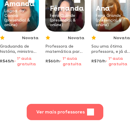
Amanda
Fernanda
Ana
Lagoa da
Canoa
Feira Grande
Feira Grande
(presencial &
(presencial &
(presencial &
online)
online)
online)
Novata
Novata
Novata
Graduanda de
Professora de
Sou uma ótima
história, ministro
matemática para
professora, e já dei
aulas de reforço
todos os níveis da
aula de reforço
1
a
aula
1
a
aula
1
a
aula
R$45/h
R$60/h
R$70/h
fundamental i e ii
educação básica.
para alunos do 2°,
gratuita
gratuita
gratuita
oi, meu nome é
aulas adaptadas
3° e 4° ano
amanda e estou
a realidade do
cursando
aluno!
Ver mais professores