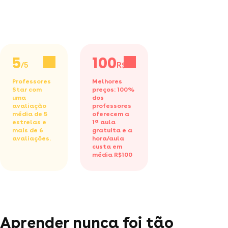
5
100
/5
R$/h
Professores
Melhores
Star com
preços: 100%
uma
dos
avaliação
professores
média de 5
oferecem a
estrelas e
1ª aula
mais de 6
gratuita
e a
avaliações.
hora/aula
custa em
média R$100
Aprender nunca foi tão