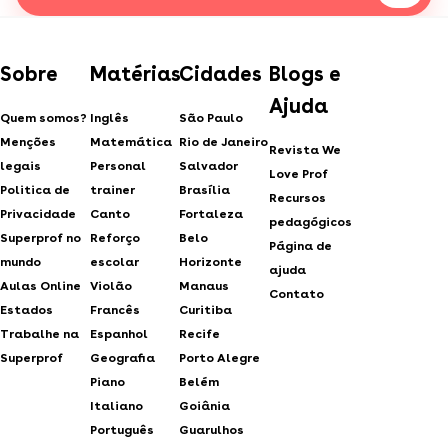
Sobre
Matérias
Cidades
Blogs e
Ajuda
Quem somos?
Inglês
São Paulo
Menções
Matemática
Rio de Janeiro
Revista We
legais
Personal
Salvador
Love Prof
Politica de
trainer
Brasília
Recursos
Privacidade
Canto
Fortaleza
pedagógicos
Superprof no
Reforço
Belo
Página de
mundo
escolar
Horizonte
ajuda
Aulas Online
Violão
Manaus
Contato
Estados
Francês
Curitiba
Trabalhe na
Espanhol
Recife
Superprof
Geografia
Porto Alegre
Piano
Belém
Italiano
Goiânia
Português
Guarulhos