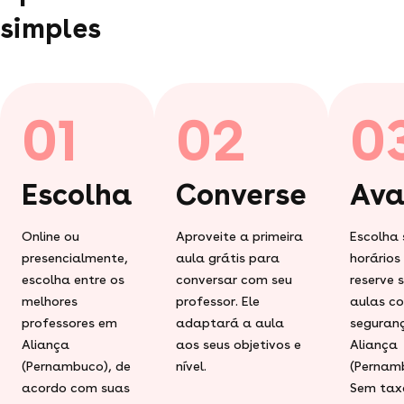
simples
01
02
0
Escolha
Converse
Ava
Online ou
Aproveite a primeira
Escolha 
presencialmente,
aula grátis para
horários
escolha entre os
conversar com seu
reserve 
melhores
professor. Ele
aulas c
professores em
adaptará a aula
seguran
Aliança
aos seus objetivos e
Aliança
(Pernambuco), de
nível.
(Pernam
acordo com suas
Sem tax