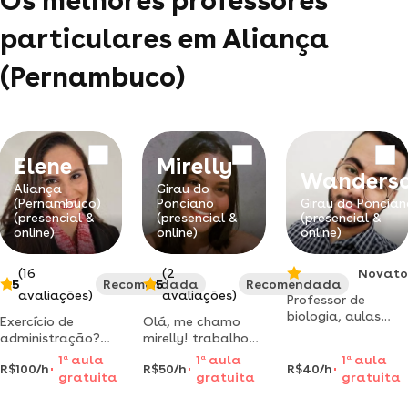
Os melhores professores
particulares em Aliança
(Pernambuco)
Elene
Mirelly
Wanders
Aliança
Girau do
(Pernambuco)
Ponciano
Girau do Poncian
(presencial &
(presencial &
(presencial &
online)
online)
online)
(16
(2
Novato
5
Recomendada
5
Recomendada
avaliações)
avaliações)
Professor de
biologia, aulas
Exercício de
Olá, me chamo
para você
administração?
mirelly! trabalho
melhorar seus
recurso questões
como professora
1
a
aula
1
a
aula
1
a
aula
resultados já! olá!
R$100/h
R$50/h
R$40/h
de concurso?
de reforço a 3
gratuita
gratuita
gratuita
sou professor de
cálculos
anos e tenho
ciências/biologia.
trabalhistas?
vários cursos na