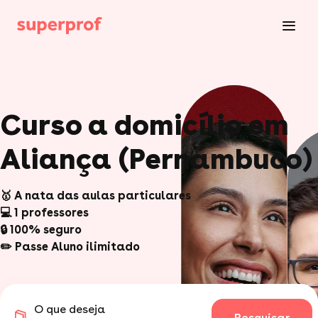
Curso a domicílio em
Aliança (Pernambuco)
🥇 A nata das aulas particulares
💻 1 professores
🔒 100% seguro
✏️ Passe Aluno ilimitado
O que deseja
Pesquisar