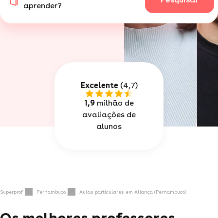
aprender?
Excelente
(4,7)
1,9
milhão de
avaliações de
alunos
Superprof
Pernambuco
Aulas particulares em Aliança (Pernambuco)