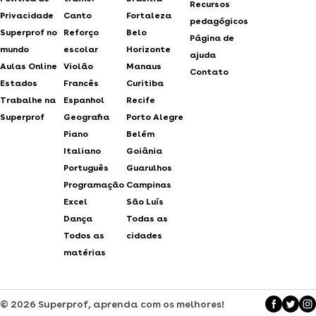
Recursos
Privacidade
Canto
Fortaleza
pedagógicos
Superprof no
Reforço
Belo
Página de
mundo
escolar
Horizonte
ajuda
Aulas Online
Violão
Manaus
Contato
Estados
Francês
Curitiba
Trabalhe na
Espanhol
Recife
Superprof
Geografia
Porto Alegre
Piano
Belém
Italiano
Goiânia
Português
Guarulhos
Programação
Campinas
Excel
São Luís
Dança
Todas as
Todos as
cidades
matérias
© 2026 Superprof, aprenda com os melhores!