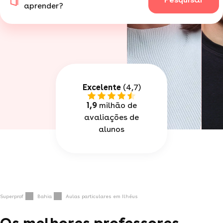
aprender?
Excelente
(4,7)
1,9
milhão de
avaliações de
alunos
Superprof
Bahia
Aulas particulares em Ilhéus