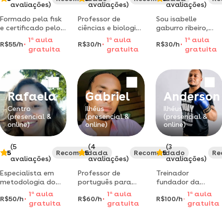
avaliações)
avaliações)
avaliações)
Formado pela fisk
Professor de
Sou isabelle
e certificado pelo
ciências e biologia,
gaburro ribeiro,
michigan english
licenciada em
graduanda em
1
a
aula
1
a
aula
1
a
aula
R$55/h
R$30/h
R$30/h
test. atualmente
ciências biológicas
biomedicina com
gratuita
gratuita
gratuita
curso letras -
pela uesc. aulas de
experiência em
português/inglês e
reforço para
pesquisa. ofereço
leciono inglês há 2
ensino
aulas particulares
anos em uma
fundamental,
em biologia,
instituição e
ensino médio e
neurociência e
Rafaela
Gabriel
Anderson
particular.
superior.
farmacologia,
metodologias
além de auxílio na
Centro
Ilhéus
Ilhéus
(presencial &
(presencial &
(presencial &
alternativas e
elaboração de
online)
online)
online)
estudo dinâmico
trabalhos.
(5
(4
(3
5
Recomendada
5
Recomendado
5
Re
avaliações)
avaliações)
avaliações)
Especialista em
Professor de
Treinador
metodologia do
português para
fundador da
ensino da língua
estrangeiros, com
equipe gladiador
1
a
aula
1
a
aula
1
a
aula
R$50/h
R$60/h
R$100/h
inglesa. graduada
experiência em
fight center,grau
gratuita
gratuita
gratuita
em letras.
diversas áreas de
preto em
experiência
utilização do
muaythai e