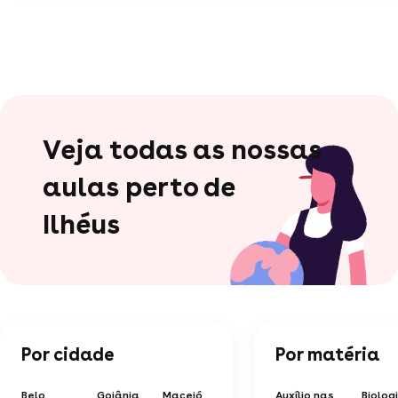
Veja todas as nossas
aulas perto de
Ilhéus
Por cidade
Por matéria
Belo
Goiânia
Maceió
Auxílio nas
Biolog