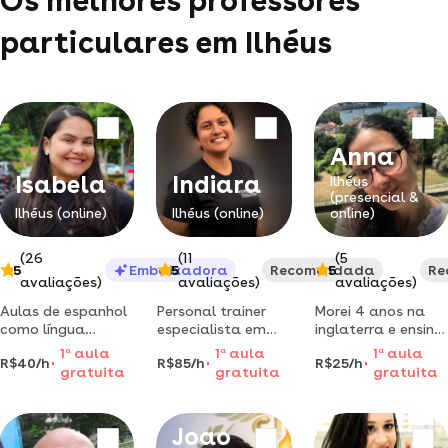
Os melhores professores
particulares em Ilhéus
Anna
Isabela
Indiara
Ilhéus
(presencial &
Ilhéus (online)
Ilhéus (online)
online)
(26
(11
(5
5
Embaixadora
5
Recomendada
5
Re
avaliações)
avaliações)
avaliações)
Aulas de espanhol
Personal trainer
Morei 4 anos na
como língua
especialista em
inglaterra e ensino
estrangeira para
treinamento
inglês de forma
1
a
aula
1
a
aula
1
a
aula
R$40/h
R$85/h
R$25/h
brasileiras, nos
esportivo | tenha
prática e
gratuita
gratuita
gratuita
níveis a0-a2.
liberdade para
personalizada.
treinar onde quiser,
vocabulário.
sendo
compreensão
Joao
acompanhado(a)
escrita .