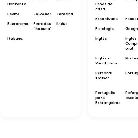
Horizonte
lições de
casa
Recife
Salvador
Teresina
Estatística
Filoso
Buerarema
Ferradas
Ilhéus
(Itabuna)
Fisiologia
Geogr
Itabuna
Inglês
Inglês 
Compr
oral
Inglês -
Matem
Vocabulário
Personal
Portu
trainer
Português
Refor
para
escol
Estrangeiros