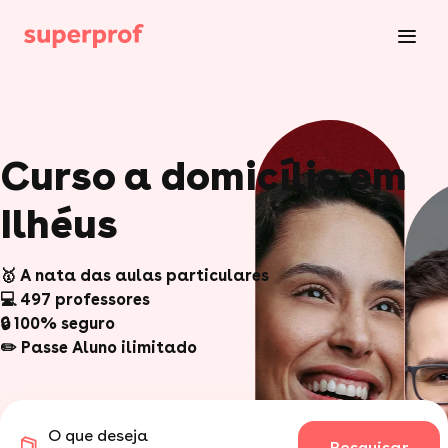
Curso a domicílio em
Ilhéus
🥇 A nata das aulas particulares
💻 497 professores
🔒 100% seguro
✏️ Passe Aluno ilimitado
O que deseja
Pesquisar