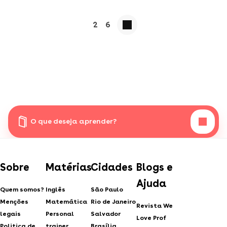
2
6
O que deseja aprender?
Sobre
Matérias
Cidades
Blogs e
Ajuda
Quem somos?
Inglês
São Paulo
Menções
Matemática
Rio de Janeiro
Revista We
legais
Personal
Salvador
Love Prof
Politica de
trainer
Brasília