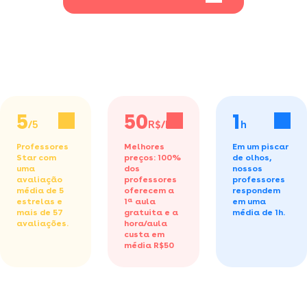
5
50
1
/5
R$/h
h
Professores
Melhores
Em um piscar
Star com
preços: 100%
de olhos,
uma
dos
nossos
avaliação
professores
professores
média de 5
oferecem a
respondem
estrelas e
1ª aula
em uma
mais de 57
gratuita
e a
média de 1h.
avaliações.
hora/aula
custa em
média R$50