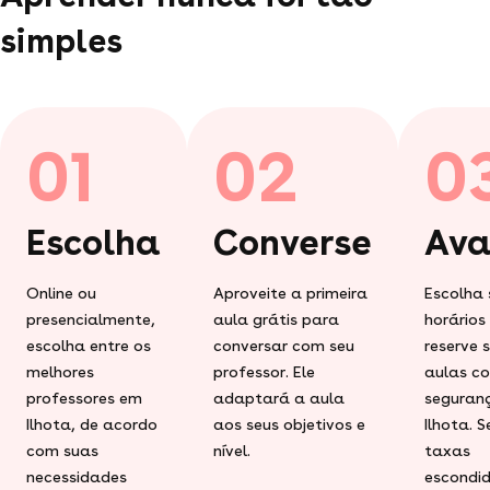
simples
01
02
0
Escolha
Converse
Ava
Online ou
Aproveite a primeira
Escolha 
presencialmente,
aula grátis para
horários
escolha entre os
conversar com seu
reserve 
melhores
professor. Ele
aulas c
professores em
adaptará a aula
seguran
Ilhota, de acordo
aos seus objetivos e
Ilhota. 
com suas
nível.
taxas
necessidades
escondid