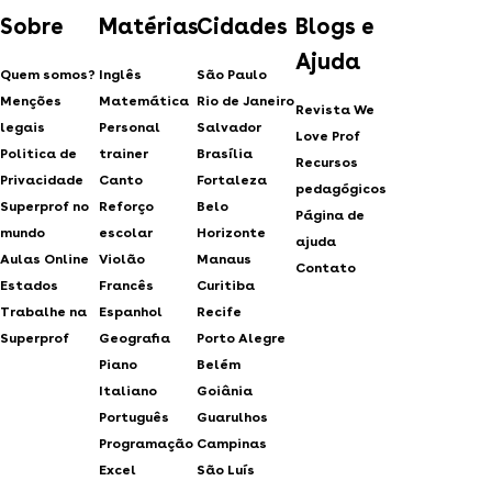
Sobre
Matérias
Cidades
Blogs e
Ajuda
Quem somos?
Inglês
São Paulo
Menções
Matemática
Rio de Janeiro
Revista We
legais
Personal
Salvador
Love Prof
Politica de
trainer
Brasília
Recursos
Privacidade
Canto
Fortaleza
pedagógicos
Superprof no
Reforço
Belo
Página de
mundo
escolar
Horizonte
ajuda
Aulas Online
Violão
Manaus
Contato
Estados
Francês
Curitiba
Trabalhe na
Espanhol
Recife
Superprof
Geografia
Porto Alegre
Piano
Belém
Italiano
Goiânia
Português
Guarulhos
Programação
Campinas
Excel
São Luís