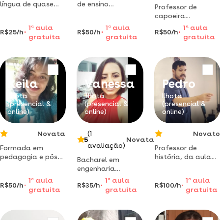
língua de quase
de ensino
Professor de
tuda
fundamental e
capoeira
latinoamérica. vou
médio. aprenda de
qualificado para
1
a
aula
1
a
aula
1
a
aula
te ensinar
uma forma
R$25/h
R$50/h
R$50/h
ministrar aulas
gratuita
gratuita
gratuita
dinâmica e
para crianças a
divertida.
partir de 03 anos a
3ª melhor idade
Keila
Vanessa
Pedro
Ilhota
Ilhota
Ilhota
(presencial &
(presencial &
(presencial &
online)
online)
online)
Novata
(1
Novato
5
Novata
avaliação)
Formada em
Professor de
pedagogia e pós
história, da aula
Bacharel em
graduada em
em blumenau e
engenharia
alfabetização e
gaspar. formado
química, com
1
a
aula
1
a
aula
1
a
aula
letramento. já
em história.
R$50/h
R$35/h
R$100/h
experiência na
gratuita
gratuita
gratuita
ministrei aula de
indústria têxtil.
reforço para
leciono química
alunos com
desde nível médio
dificuldade em ler