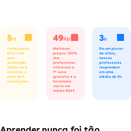
5
49
3
/5
R$/h
h
Professores
Melhores
Em um piscar
Star com
preços: 100%
de olhos,
uma
dos
nossos
avaliação
professores
professores
média de 5
oferecem a
respondem
estrelas e
1ª aula
em uma
mais de 6
gratuita
e a
média de 3h.
avaliações.
hora/aula
custa em
média R$49
Aprender nunca foi tão