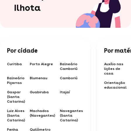
Ilhota
Por cidade
Por maté
Curitiba
Porto Alegre
Balneário
Auxílio nas
Camboriú
lições de
casa
Balneário
Blumenau
Camboriú
Piçarras
Orientação
educacional
Gaspar
Guabiruba
Itajaí
(Santa
Catarina)
Luiz Alves
Machados
Navegantes
(Santa
(Navegantes)
(Santa
Catarina)
Catarina)
Penha
Quilômetro