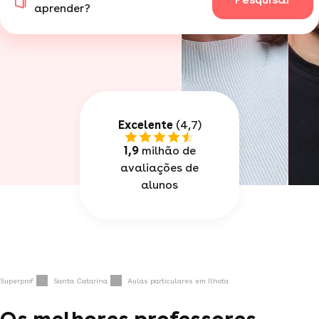
aprender?
Excelente
(4,7)
1,9
milhão de
avaliações de
alunos
Superprof
Santa Catarina
Aulas particulares em Ilhota