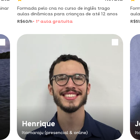
sinar
Formada pelo cna no curso de inglês trago
Form
aulas dinâmicas para crianças de até 12 anos
aula
R$60/h
1
a
aula gratuita
R$51
Henrique
J
Itamaraju (presencial & online)
It