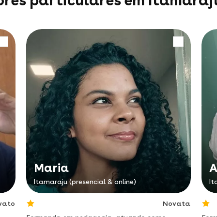
ores particulares em Itamaraj
Maria
A
Itamaraju (presencial & online)
It
vato
Novata