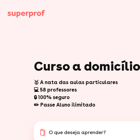
Curso a domicíli
🥇 A nata das aulas particulares
💻 58 professores
🔒 100% seguro
✏️ Passe Aluno ilimitado
O que deseja aprender?