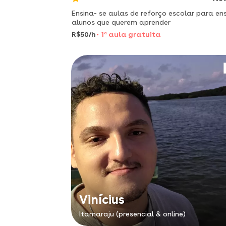
Ensina- se aulas de reforço escolar para en
alunos que querem aprender
R$50/h
1
a
aula gratuita
Vinícius
Itamaraju (presencial & online)