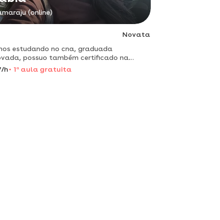
amaraju (online)
Novata
nos estudando no cna, graduada
vada, possuo também certificado na
mada universidade de cambridge
7/h
1
a
aula gratuita