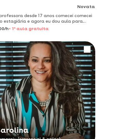
Novata
professora desde 17 anos comecei comecei
 estagiária e agora eu dou aula para
nças abaixo de 12 anos de idade
00/h
1
a
aula gratuita
arolina