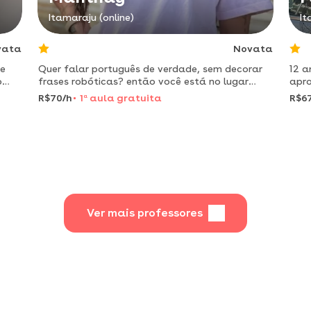
Itamaraju (online)
It
vata
Novata
de
Quer falar português de verdade, sem decorar
12 a
o
frases robóticas? então você está no lugar
apro
certo!
reno
R$70/h
1
a
aula gratuita
R$6
Ver mais professores