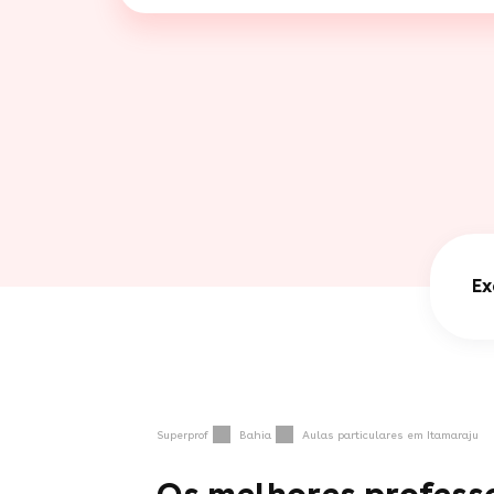
Ex
Superprof
Bahia
Aulas particulares em Itamaraju