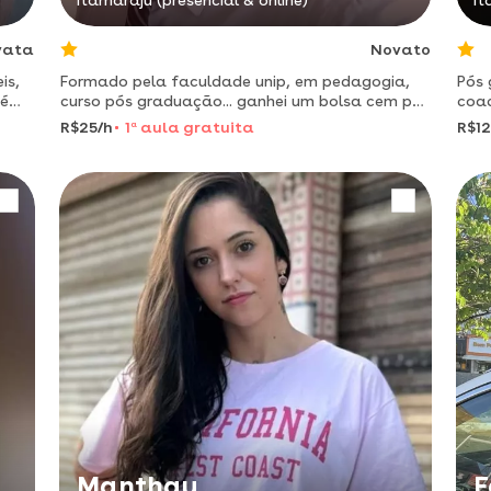
Itamaraju (presencial & online)
It
vata
Novato
is,
Formado pela faculdade unip, em pedagogia,
Pós 
bém
curso pós graduação... ganhei um bolsa cem por
coaching 
cento pelo enem, no programa prouni.
tare
R$25/h
1
a
aula gratuita
R$12
orga
Manthay
F