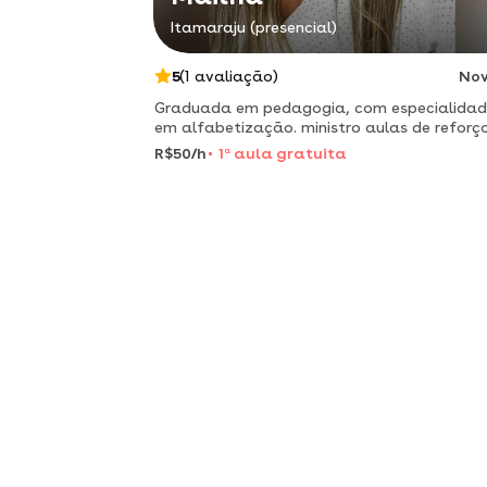
Itamaraju (presencial)
5
(1 avaliação)
No
Graduada em pedagogia, com especialida
em alfabetização. ministro aulas de reforç
online para ajudar alunos com dificuldades
R$50/h
1
a
aula gratuita
escolares e redação.