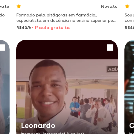
vato
Novato
ado
Formado pela pitágoras em farmácia,
Sou 
especialista em docência no ensino superior pela
como
uniftb, e professor universitário a mais de 6
cria
R$40/h
1
a
aula gratuita
R$4
anos na facisa.
Leonardo
C