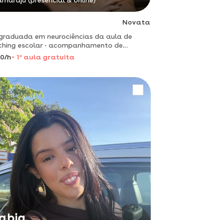
amaraju (presencial & online)
Novata
graduada em neurociências da aula de
escolar • acompanhamento de
fas de casa, • reforço escolar, •
0/h
1
a
aula gratuita
nização do horários e do ambiente, •
preparação para provas e concursos. joven
abia