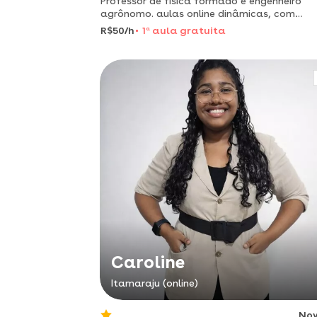
Professor de física formado e engenheiro
agrônomo. aulas online dinâmicas, com
explicação clara e foco em resultados.
R$50/h
1
a
aula gratuita
preparação para provas, enem e reforço
escolar, adaptando o ensino às necessidad
Caroline
Itamaraju (online)
No