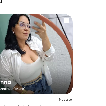
u
nna
amaraju (online)
Novata