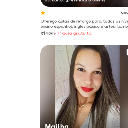
Itamaraju (presencial & online)
No
Ofereço aulas de reforço para todos os níve
ensino espanhol, inglês básico e artes. tam
auxilio nas tarefas escolares com foco na
R$40/h
1
a
aula gratuita
aprendizagem individual.
Mailha