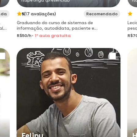
Itapetinga (presencial)
It
ada
5
(17 avaliações)
Recomendado
Graduando do curso de sistemas de
Leci
informação, autodidata, paciente e
pesq
apaixonado por ensinar.
para
R$50/h
1
a
aula gratuita
R$7
Felipy
H