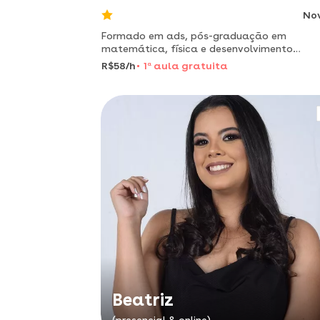
No
Formado em ads, pós-graduação em
matemática, física e desenvolvimento
web.apaixonado por matemática!
R$58/h
1
a
aula gratuita
Beatriz