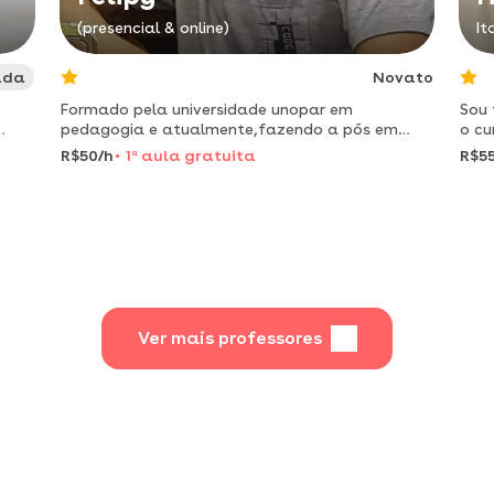
(presencial & online)
It
ada
Novato
Formado pela universidade unopar em
Sou 
pedagogia e atualmente,fazendo a pós em
o cu
psicopedagogia
esta
R$50/h
1
a
aula gratuita
R$55
faci
con
Ver mais professores