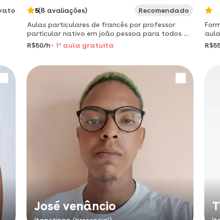
vato
5
(8 avaliações)
Recomendado
Aulas particulares de francês por professor
Form
particular nativo em joão pessoa para todos os
aula
níveis.
R$50/h
1
a
aula gratuita
R$55
José venâncio
T