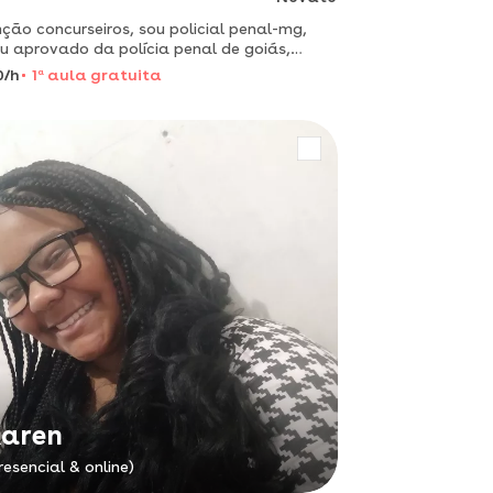
ção concurseiros, sou policial penal-mg,
u aprovado da polícia penal de goiás,
ia penal do espirito santo. tenho
0/h
1
a
aula gratuita
vações nas policias militares e guarda civil
municipal. estou aqu
aren
resencial & online)