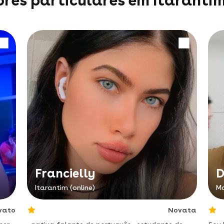
ores particulares em Itaranti
Francielly
D
Itarantim (online)
Ma
vato
Novata