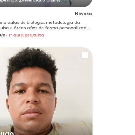
apetinga (presencial & online)
Novata
ono aulas de biologia, metodologia da
uisa e áreas afins de forma personalizada
 melhor atendê-lo (a)!
0/h
1
a
aula gratuita
ugo