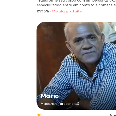
Transforme seu corpo com um personal trai
especializado entre em contato e comece 
mudança hoje!
R$95/h
1
a
aula gratuita
Mario
Macarani (presencial)
No