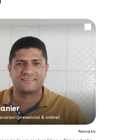
m
anier
carani (presencial & online)
Novato