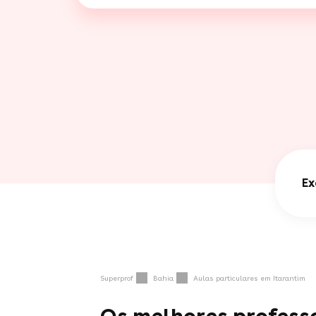
Ex
Superprof
Bahia
Aulas particulares em Itarantim