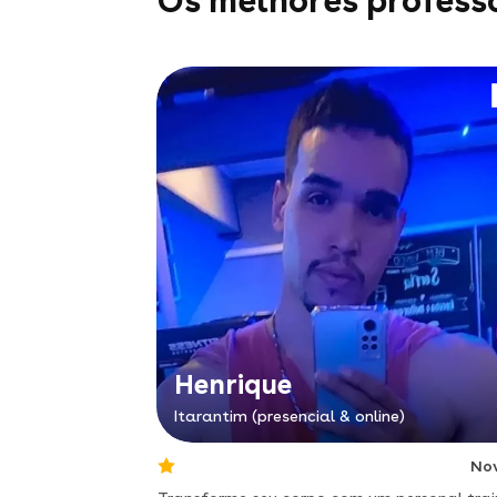
Os melhores profess
Henrique
Itarantim (presencial & online)
No