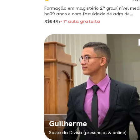
Formação em magistério 2° grau( nível med
ha39 anos e com faculdade de adm de
empresas não concluso pela uem-unive est 
R$64/h
1
a
aula gratuita
mga-pr.
Guilherme
Salto da Divisa (presencial & online)