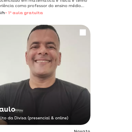
licenciado em matemática e física e tenho
riência como professor do ensino médio
 estado dabahia
8/h
1
a
aula gratuita
aulo
lto da Divisa (presencial & online)
Novato