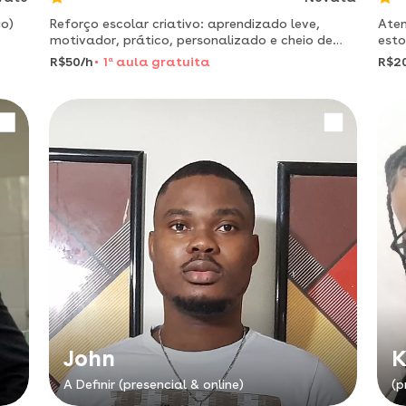
io)
Reforço escolar criativo: aprendizado leve,
Aten
motivador, prático, personalizado e cheio de
esto
de
resultados.
políc
R$50/h
1
a
aula gratuita
R$2
apro
John
K
A Definir (presencial & online)
(p