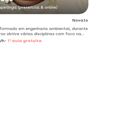
apetinga (presencial & online)
Novato
formado em engenharia ambiental, durante
rso obtive várias disciplinas com foco na
tística e com cálculo e sempre tive
/h
1
a
aula gratuita
lidade de aprender e passar esses
teúdos como monitor dessa ma