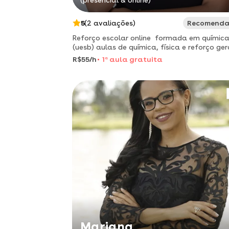
(presencial & online)
5
(2 avaliações)
Recomend
Reforço escolar online ️ formada em química
(uesb) aulas de química, física e reforço geral
explicações claras, exercícios
R$55/h
1
a
aula gratuita
Mariana