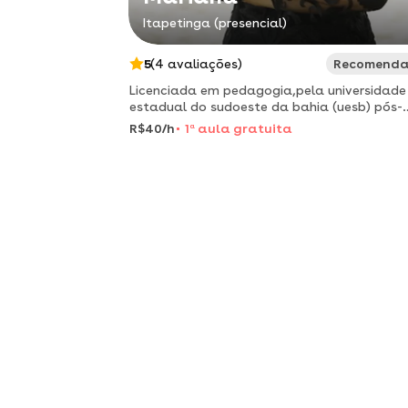
Itapetinga (presencial)
5
(4 avaliações)
Recomend
Licenciada em pedagogia,pela universidade
estadual do sudoeste da bahia (uesb) pós-
graduanda em educação infantil
R$40/h
1
a
aula gratuita