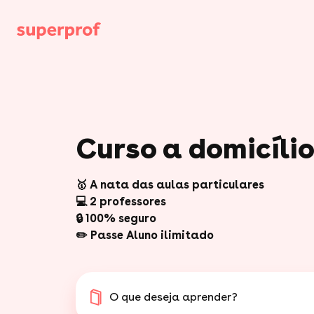
Curso a domicíli
🥇 A nata das aulas particulares
💻 2 professores
🔒 100% seguro
✏️ Passe Aluno ilimitado
O que deseja aprender?