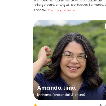
Formada em administração dou aulas der
reforço para crianças. portugues formada 
R$50/h
1
a
aula gratuita
Amanda lima
Ivinhema (presencial & online)
No