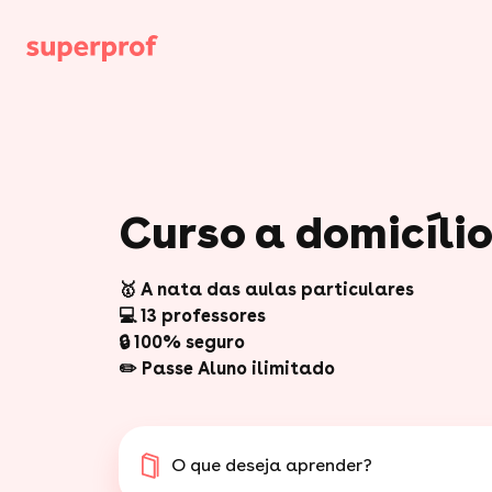
Curso a domicíli
🥇 A nata das aulas particulares
💻 13 professores
🔒 100% seguro
✏️ Passe Aluno ilimitado
O que deseja aprender?