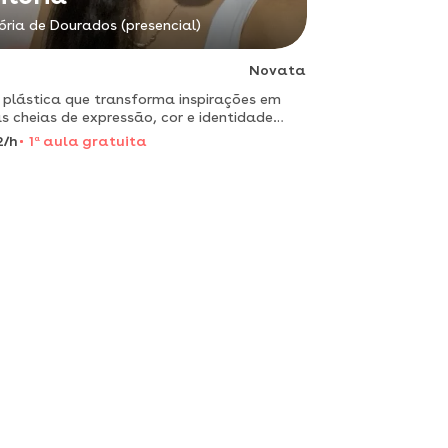
ória de Dourados (presencial)
Novata
 plástica que transforma inspirações em
s cheias de expressão, cor e identidade
ções em arte plástica feitas para encantar,
2/h
1
a
aula gratuita
ar histórias e marcar quem observa arte
tica com téc