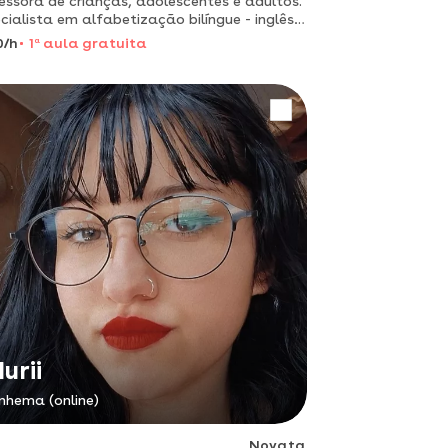
essora de crianças, adolescentes e adultos.
cialista em alfabetização bilíngue - inglês.
0/h
1
a
aula gratuita
urii
inhema (online)
Novata