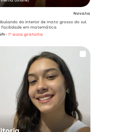
inhema (online)
Novata
ibulando do interior de mato grosso do sul
 facilidade em matemática
5/h
1
a
aula gratuita
itoria