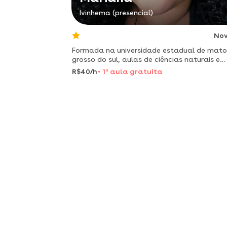
Ivinhema (presencial)
No
Formada na universidade estadual de mato
grosso do sul, aulas de ciências naturais e
biologia. resumos que te salvam !!
R$40/h
1
a
aula gratuita