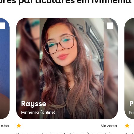
ores particulares em Ivinhema
Raysse
P
Ivinhema (online)
Iv
vata
Novata