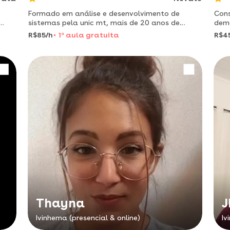
Formado em análise e desenvolvimento de
Cons
sistemas pela unic mt, mais de 20 anos de
dema
experiência em treinamento e ensin.
ciên
R$85/h
1
a
aula gratuita
R$4
adol
Thayna
J
Ivinhema (presencial & online)
Iv