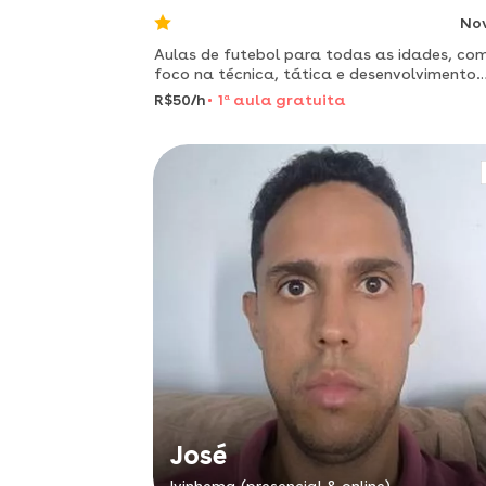
No
Aulas de futebol para todas as idades, co
foco na técnica, tática e desenvolvimento
físico
R$50/h
1
a
aula gratuita
José