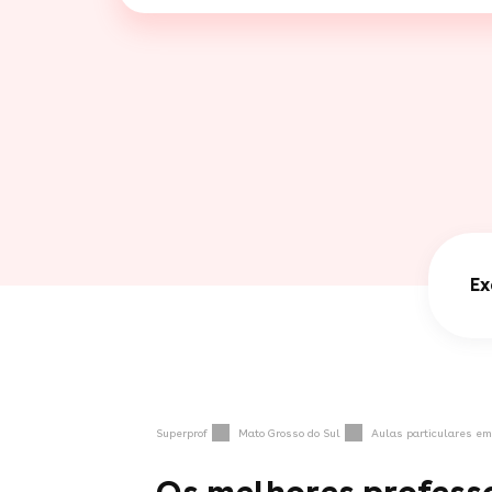
Ex
Superprof
Mato Grosso do Sul
Aulas particulares e