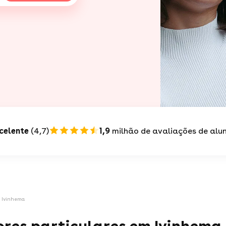
celente
(4,7)
1,9
milhão de avaliações de alu
m Ivinhema