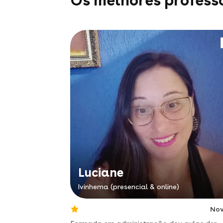
Os melhores profess
Luciane
Ivinhema (presencial & online)
No