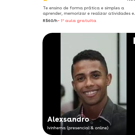
Te ensino de forma prática e simples a
aprender, memorizar e realizar atividades e
trabalhos
R$60/h
1
a
aula gratuita
Alexsandro
Ivinhema (presencial & online)