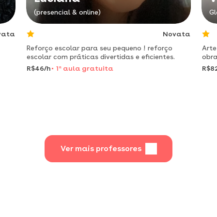
(presencial & online)
Gl
vata
Novata
Reforço escolar para seu pequeno ! reforço
Arte
escolar com práticas divertidas e eficientes.
obra
cria
R$46/h
1
a
aula gratuita
R$8
cont
plás
Ver mais professores