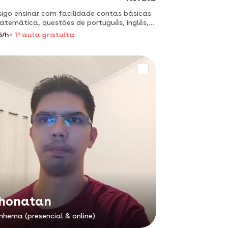
igo ensinar com facilidade contas básicas
temática, questões de português, inglês,
cias... gosto de ajudar crianças e
5/h
1
a
aula gratuita
escentes à fazerem tarefas de casa.
honatan
inhema (presencial & online)