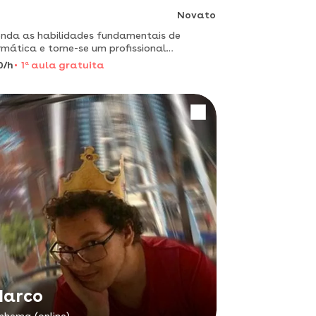
Novato
nda as habilidades fundamentais de
rmática e torne-se um profissional
mente procurado no mercado de ti
0/h
1
a
aula gratuita
arco