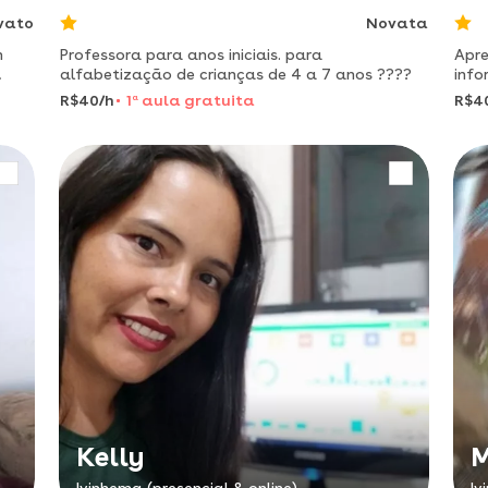
vato
Novata
m
Professora para anos iniciais. para
Apre
alfabetização de crianças de 4 a 7 anos ????
info
alta
R$40/h
1
a
aula gratuita
R$4
Kelly
M