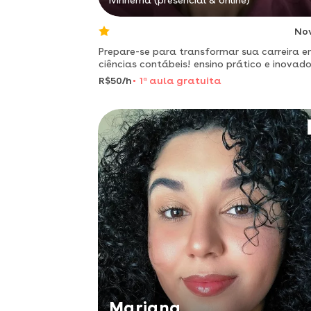
Ivinhema (presencial & online)
No
Prepare-se para transformar sua carreira 
ciências contábeis! ensino prático e inovado
para formar profissionais prontos para os
R$50/h
1
a
aula gratuita
desafios
Mariana