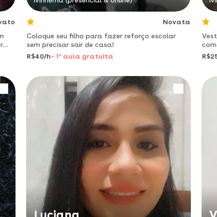
Ivinhema (presencial & online)
Iv
vato
Novata
em
Coloque seu filho para fazer reforço escolar
Vest
r
sem precisar sair de casa!
com
R$40/h
1
a
aula gratuita
R$2
Luciana
V