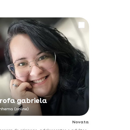
rofa gabriela
inhema (online)
Novata