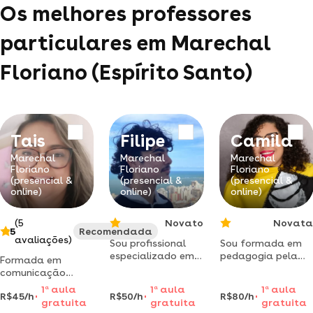
Os melhores professores
particulares em Marechal
Floriano (Espírito Santo)
Tais
Filipe
Camila
Marechal
Marechal
Marechal
Floriano
Floriano
Floriano
(presencial &
(presencial &
(presencial &
online)
online)
online)
(5
Novato
Novata
5
Recomendada
avaliações)
Sou profissional
Sou formada em
especializado em
pedagogia pela
Formada em
análise de
universidade de
comunicação
desempenho,
uberaba , com
social e pós
1
a
aula
1
a
aula
1
a
aula
gestão de futebol,
especialização em
R$45/h
R$50/h
R$80/h
graduada em
gratuita
gratuita
gratuita
preparação física,
informática na
letras português