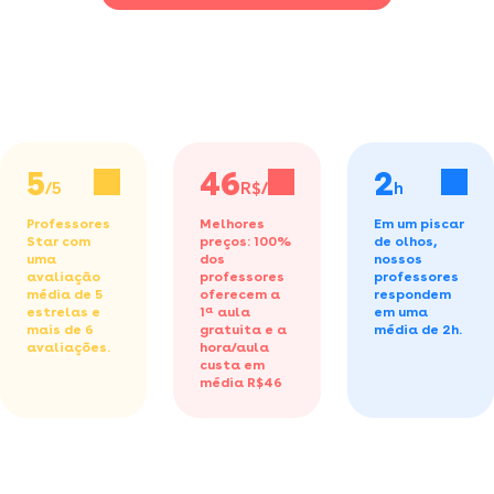
5
46
2
/5
R$/h
h
Professores
Melhores
Em um piscar
Star com
preços: 100%
de olhos,
uma
dos
nossos
avaliação
professores
professores
média de 5
oferecem a
respondem
estrelas e
1ª aula
em uma
mais de 6
gratuita
e a
média de 2h.
avaliações.
hora/aula
custa em
média R$46