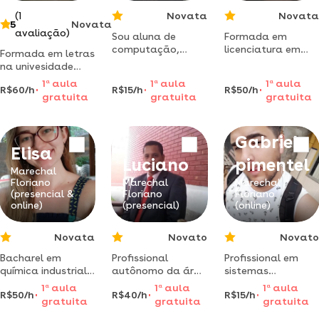
(1
Novata
Novata
5
Novata
avaliação)
Sou aluna de
Formada em
computação,
licenciatura em
Formada em letras
tenho inglês
matemática pelo
na univesidade
intermediário
instituto federal
católica de
1
a
aula
1
a
aula
1
a
aula
aprendido sozinha
do espírito santo -
R$60/h
R$15/h
R$50/h
pelotas rs, tenho
gratuita
gratuita
gratuita
e tenho métodos
ifes.
25 anos de
para a
experiência em
aprendizagem.
escolas
Gabriel
particulares e
Elisa
centros de
Luciano
pimentel
idiomas. tenho
Marechal
diploma nível
Floriano
Marechal
Marechal
(presencial &
Floriano
Floriano
avançado na
online)
(presencial)
(online)
escola coined em
córdoba
argentina.
Novata
Novato
Novato
Bacharel em
Profissional
Profissional em
química industrial
autônomo da área
sistemas
no ifes e está
de ti e autocad 2d
operacionais
1
a
aula
1
a
aula
1
a
aula
R$50/h
R$40/h
R$15/h
disposta a te
intermediário/
android e iphone
gratuita
gratuita
gratuita
ajudar com aulas
basico .
ensino a usar