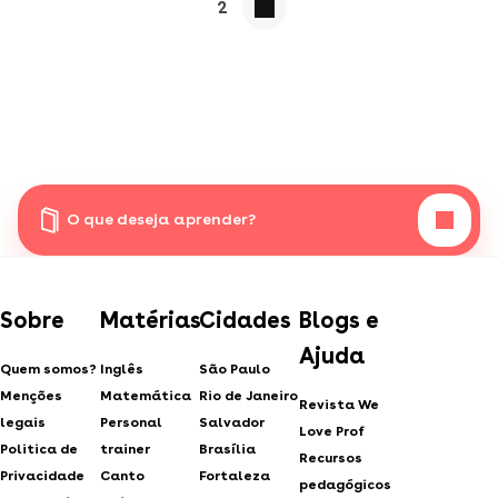
2
O que deseja aprender?
Sobre
Matérias
Cidades
Blogs e
Ajuda
Quem somos?
Inglês
São Paulo
Menções
Matemática
Rio de Janeiro
Revista We
legais
Personal
Salvador
Love Prof
Politica de
trainer
Brasília
Recursos
Privacidade
Canto
Fortaleza
pedagógicos