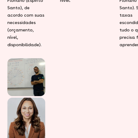
Floriano (Espírito
nível.
Floriano 
Santo), de
Santo).
acordo com suas
taxas
necessidades
escondid
(orçamento,
tudo o q
nível,
precisa 
disponibilidade).
aprender