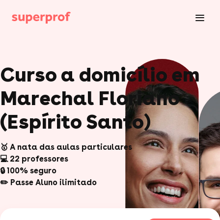
Curso a domicílio em
Marechal Floriano
(Espírito Santo)
🥇 A nata das aulas particulares
💻 22 professores
🔒 100% seguro
✏️ Passe Aluno ilimitado