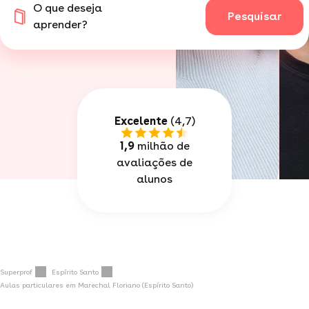
O que deseja
Pesquisar
aprender?
Excelente
(4,7)
1,9
milhão de
avaliações de
alunos
Superprof
Espírito Santo
Aulas particulares em Marechal Floriano (Espírito Santo)