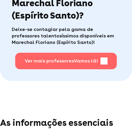
Marechal Floriano
(Espírito Santo).
Caso encontre algum problema durante suas
(Espírito Santo)?
aulas, a Superprof possui um serviço ao
Faça sua busca, com apena um clique, é muito
consumidor de qualidade disponível para te ajudar
fácil
.
(por telefone e e-mail, 5J/7).
Deixe-se contagiar pela gama de
professores talentosíssimos disponíveis em
Marechal Floriano (Espírito Santo)!
Para saber + acesse nossa página de perguntas
mais frequentes
.
Ver mais professores
Vamos lá!
As informações essenciais